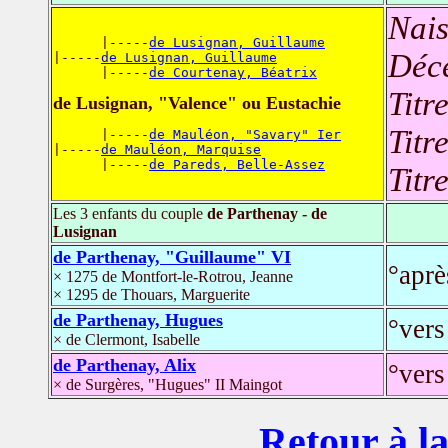
Nais
      |-----
de Lusignan, Guillaume
Déc
|-----
de Lusignan, Guillaume
      |-----
de Courtenay, Béatrix
Titr
de Lusignan, "Valence" ou Eustachie
Titr
      |-----
de Mauléon, "Savary" Ier
|-----
de Mauléon, Marquise
      |-----
de Pareds, Belle-Assez
Titr
Les 3 enfants du couple
de Parthenay - de
Lusignan
de Parthenay, "Guillaume" VI
°aprè
× 1275 de Montfort-le-Rotrou, Jeanne
× 1295 de Thouars, Marguerite
de Parthenay, Hugues
°vers
× de Clermont, Isabelle
de Parthenay, Alix
°vers
× de Surgères, "Hugues" II Maingot
Retour à la