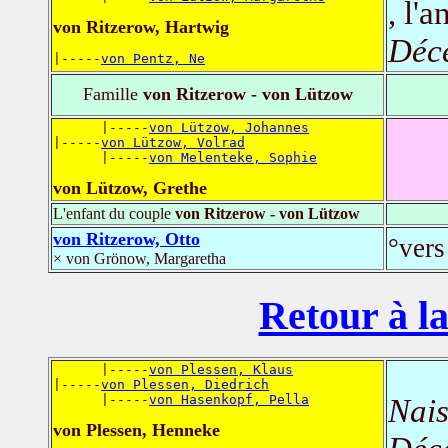
, l'a
von Ritzerow, Hartwig
Déc
|-----
von Pentz, Ne
Famille
von Ritzerow - von Lützow
      |-----
von Lützow, Johannes
|-----
von Lützow, Volrad
      |-----
von Melenteke, Sophie
von Lützow, Grethe
L'enfant du couple
von Ritzerow - von Lützow
von Ritzerow, Otto
°vers
× von Grönow, Margaretha
Retour à la
      |-----
von Plessen, Klaus
|-----
von Plessen, Diedrich
      |-----
von Hasenkopf, Pella
Nais
von Plessen, Henneke