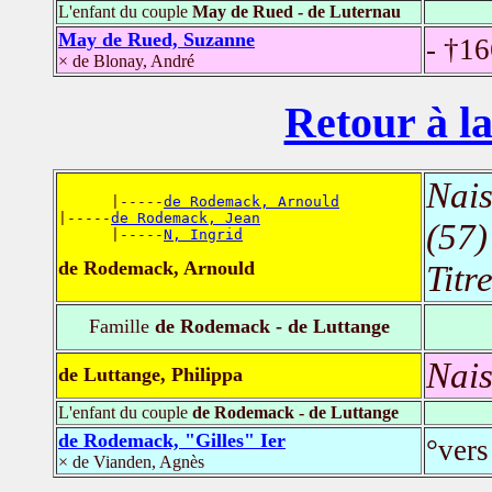
L'enfant du couple
May de Rued - de Luternau
May de Rued, Suzanne
- †1
× de Blonay, André
Retour à la
Nais
      |-----
de Rodemack, Arnould
|-----
de Rodemack, Jean
(57)
      |-----
N, Ingrid
de Rodemack, Arnould
Titr
Famille
de Rodemack - de Luttange
Nais
de Luttange, Philippa
L'enfant du couple
de Rodemack - de Luttange
de Rodemack, "Gilles" Ier
°ver
× de Vianden, Agnès