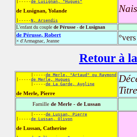
|-----
de Lusignan, "Hugues"
Nais
de Lusignan, Yolande
|-----
N, Arsendis
L'enfant du couple
de Pérusse - de Lusignan
de Pérusse, Robert
°vers
× d'Armagnac, Jeanne
Retour à la
      |-----
de Merle, "Artaud" ou Raymond
Déc
|-----
de Merle, Hugues
      |-----
de La Garde, Aygline
Titr
de Merle, Pierre
Famille
de Merle - de Lussan
      |-----
de Lussan, Pierre
|-----
de Lussan, Olivon
de Lussan, Catherine