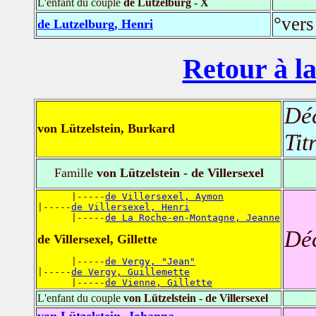
L'enfant du couple
de Lutzelburg - X
°vers
de Lutzelburg, Henri
Retour à la
Dé
von Lützelstein, Burkard
Tit
Famille
von Lützelstein - de Villersexel
      |-----
de Villersexel, Aymon
|-----
de Villersexel, Henri
      |-----
de La Roche-en-Montagne, Jeanne
Dé
de Villersexel, Gillette
      |-----
de Vergy, "Jean"
|-----
de Vergy, Guillemette
      |-----
de Vienne, Gillette
L'enfant du couple
von Lützelstein - de Villersexel
von Lützelstein, Johanna