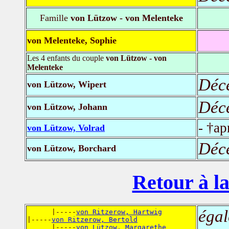
Famille
von Lützow - von Melenteke
von Melenteke, Sophie
Les 4 enfants du couple
von Lützow - von
Melenteke
Déc
von Lützow, Wipert
Déc
von Lützow, Johann
- †ap
von Lützow, Volrad
Déc
von Lützow, Borchard
Retour à la
égal
      |-----
von Ritzerow, Hartwig
|-----
von Ritzerow, Bertold
      |-----
von Lützow, Margarethe