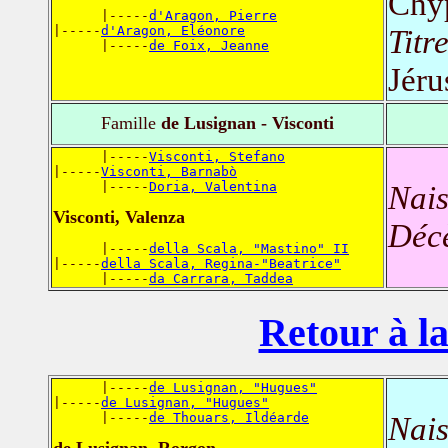
Chy
      |-----
d'Aragon, Pierre
|-----
d'Aragon, Eléonore
Titr
      |-----
de Foix, Jeanne
Jéru
Famille
de Lusignan - Visconti
      |-----
Visconti, Stefano
|-----
Visconti, Barnabò
      |-----
Doria, Valentina
Nais
Visconti, Valenza
Déc
      |-----
della Scala, "Mastino" II
|-----
della Scala, Regina-"Beatrice"
      |-----
da Carrara, Taddea
Retour à la
      |-----
de Lusignan, "Hugues"
|-----
de Lusignan, "Hugues"
      |-----
de Thouars, Ildéarde
Nais