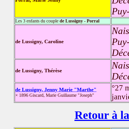
Déc
Porral, Marie Jenny
Puy-
Les 3 enfants du couple
de Lussigny - Porral
Nais
Puy-
de Lussigny, Caroline
Déc
Nais
de Lussigny, Thérèse
Déc
°27 
de Lussigny, Jenny Marie "Marthe"
janv
× 1896 Giscard, Marie Guillaume "Joseph"
Retour à la