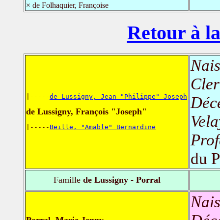
× de Folhaquier, Françoise
Retour à la
Nais
Cler
|-----
de Lussigny, Jean "Philippe" Joseph
Déc
de Lussigny, François "Joseph"
Vela
|-----
Beille, "Amable" Bernardine
Prof
du 
Famille
de Lussigny - Porral
Nais