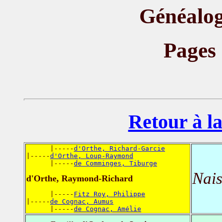
Généalog
Pages
Retour à la
      |-----
d'Orthe, Richard-Garcie
|-----
d'Orthe, Loup-Raymond
      |-----
de Comminges, Tiburge
Nais
d'Orthe, Raymond-Richard
      |-----
Fitz Roy, Philippe
|-----
de Cognac, Aumus
      |-----
de Cognac, Amélie