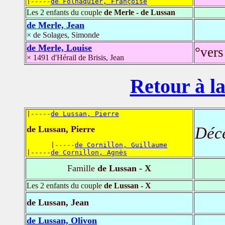
|-----
de Folhaquier, Françoise
Les 2 enfants du couple
de Merle - de Lussan
de Merle, Jean
× de Solages, Simonde
de Merle, Louise
°vers
× 1491 d'Hérail de Brisis, Jean
Retour à la
|-----
de Lussan, Pierre
Déc
de Lussan, Pierre
      |-----
de Cornillon, Guillaume
|-----
de Cornillon, Agnès
Famille
de Lussan - X
Les 2 enfants du couple
de Lussan - X
de Lussan, Jean
de Lussan, Olivon