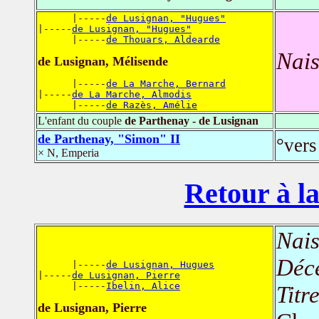
      |-----
de Lusignan, "Hugues"
|-----
de Lusignan, "Hugues"
      |-----
de Thouars, Aldearde
Nais
de Lusignan, Mélisende
      |-----
de La Marche, Bernard
|-----
de La Marche, Almodis
      |-----
de Razès, Amélie
L'enfant du couple
de Parthenay - de Lusignan
de Parthenay, "Simon" II
°ver
× N, Emperia
Retour à la
Nais
Déc
      |-----
de Lusignan, Hugues
|-----
de Lusignan, Pierre
      |-----
Ibelin, Alice
Titr
de Lusignan, Pierre