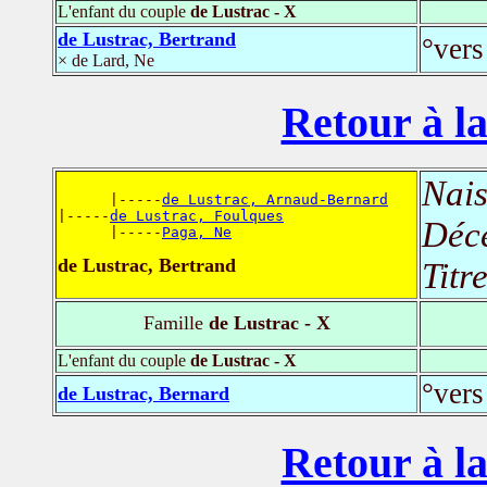
L'enfant du couple
de Lustrac - X
de Lustrac, Bertrand
°vers
× de Lard, Ne
Retour à la
Nais
      |-----
de Lustrac, Arnaud-Bernard
|-----
de Lustrac, Foulques
Déc
      |-----
Paga, Ne
de Lustrac, Bertrand
Titr
Famille
de Lustrac - X
L'enfant du couple
de Lustrac - X
°vers
de Lustrac, Bernard
Retour à la