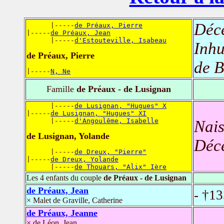
Déc
      |-----
de Préaux, Pierre
|-----
de Préaux, Jean
      |-----
d'Estouteville, Isabeau
Inh
de Préaux, Pierre
de B
|-----
N, Ne
Famille
de Préaux - de Lusignan
      |-----
de Lusignan, "Hugues" X
|-----
de Lusignan, "Hugues" XI
      |-----
d'Angoulême, Isabelle
Nais
de Lusignan, Yolande
Déc
      |-----
de Dreux, "Pierre"
|-----
de Dreux, Yolande
      |-----
de Thouars, "Alix" Ière
Les 4 enfants du couple
de Préaux - de Lusignan
de Préaux, Jean
- †1
× Malet de Graville, Catherine
de Préaux, Jeanne
× de Léon, Jean