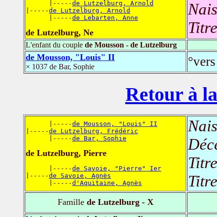
      |-----
de Lutzelburg, Arnold
Nais
|-----
de Lutzelburg, Arnold
      |-----
de Lebarten, Anne
Titr
de Lutzelburg, Ne
L'enfant du couple
de Mousson - de Lutzelburg
de Mousson, "Louis" II
°vers
× 1037 de Bar, Sophie
Retour à la
Nais
      |-----
de Mousson, "Louis" II
|-----
de Lutzelburg, Frédéric
      |-----
de Bar, Sophie
Déc
de Lutzelburg, Pierre
Titr
      |-----
de Savoie, "Pierre" Ier
|-----
de Savoie, Agnès
Titr
      |-----
d'Aquitaine, Agnès
Famille
de Lutzelburg - X