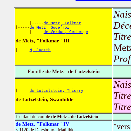
Nais
Déc
      |-----
de Metz, Folkmar
|-----
de Metz, Godefroi
      |-----
de Verdun, Gerberge
Titr
de Metz, "Folkmar" III
Met
|-----
N, Judith
Prof
Famille
de Metz - de Lutzelstein
Nais
|-----
de Lutzelstein, Thierry
Titr
de Lutzelstein, Swanhilde
Titr
L'enfant du couple
de Metz - de Lutzelstein
de Metz, "Folkmar" IV
°vers
× 1120 de Dagsbourg, Mathilde