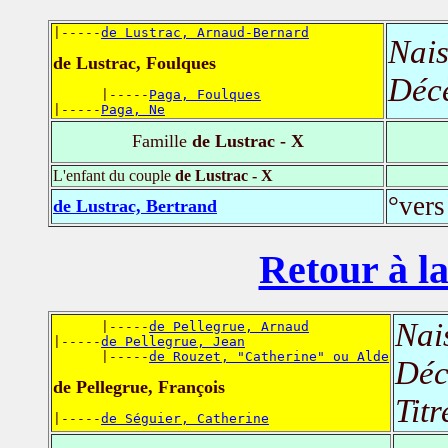
|-----
de Lustrac, Arnaud-Bernard
Nais
de Lustrac, Foulques
Déc
      |-----
Paga, Foulques
|-----
Paga, Ne
Famille
de Lustrac - X
L'enfant du couple
de Lustrac - X
°vers
de Lustrac, Bertrand
Retour à la
Nai
      |-----
de Pellegrue, Arnaud
|-----
de Pellegrue, Jean
      |-----
de Rouzet, "Catherine" ou Alde
Déc
de Pellegrue, François
Titr
|-----
de Séguier, Catherine