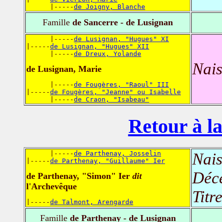
      |-----
de Joigny, Blanche
Famille
de Sancerre - de Lusignan
      |-----
de Lusignan, "Hugues" XI
|-----
de Lusignan, "Hugues" XII
      |-----
de Dreux, Yolande
Nais
de Lusignan, Marie
      |-----
de Fougères, "Raoul" III
|-----
de Fougères, "Jeanne" ou Isabelle
      |-----
de Craon, "Isabeau"
Retour à la
      |-----
de Parthenay, Josselin
Nais
|-----
de Parthenay, "Guillaume" Ier
Déc
de Parthenay, "Simon" Ier
dit
l'Archevêque
Titr
|-----
de Talmont, Arengarde
Famille
de Parthenay - de Lusignan