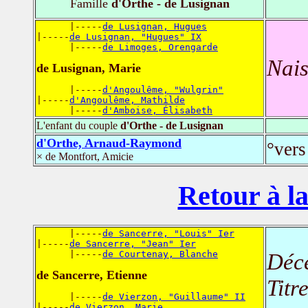
Famille
d'Orthe - de Lusignan
      |-----
de Lusignan, Hugues
|-----
de Lusignan, "Hugues" IX
      |-----
de Limoges, Orengarde
Nais
de Lusignan, Marie
      |-----
d'Angoulême, "Wulgrin"
|-----
d'Angoulême, Mathilde
      |-----
d'Amboise, Élisabeth
L'enfant du couple
d'Orthe - de Lusignan
d'Orthe, Arnaud-Raymond
°vers
× de Montfort, Amicie
Retour à la
      |-----
de Sancerre, "Louis" Ier
|-----
de Sancerre, "Jean" Ier
      |-----
de Courtenay, Blanche
Déc
de Sancerre, Etienne
Titr
      |-----
de Vierzon, "Guillaume" II
|-----
de Vierzon, Marie