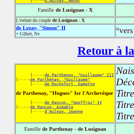
      |-----
d'Aulnay, Aénor
Famille
de Lusignan - X
L'enfant du couple
de Lusignan - X
de Lezay, "Simon" II
°vers
× Gillart, Ne
Retour à la
Nais
      |-----
de Parthenay, "Guillaume" III
Déc
|-----
de Parthenay, "Guillaume"
      |-----
de Rochefort, Damette
Titr
de Parthenay, "Hugues" Ier l'Archevêque
Titr
      |-----
de Rancon, "Geoffroi" IV
|-----
de Rancon, Aimable
      |-----
d'Aulnay, Jeanne
Titr
Famille
de Parthenay - de Lusignan