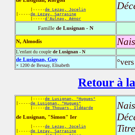
de Lusignan, Rorgon
Déc
      |-----
de Lezay, Jocelin
|-----
de Lezay, Sarrasine
      |-----
d'Aulnay, Aénor
Famille
de Lusignan - N
Nais
N, Almodis
L'enfant du couple
de Lusignan - N
de Lusignan, Guy
°vers
× 1200 de Bessay, Elisabeth
Retour à la
      |-----
de Lusignan, "Hugues"
Nais
|-----
de Lusignan, "Hugues"
      |-----
de Thouars, Ildéarde
Déc
de Lusignan, "Simon" Ier
Titr
      |-----
de Lezay, Jocelin
|-----
de Lezay, Sarrasine