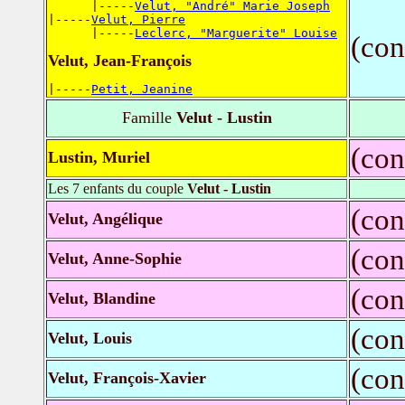
      |-----
Velut, "André" Marie Joseph
|-----
Velut, Pierre
      |-----
Leclerc, "Marguerite" Louise
(con
Velut, Jean-François
|-----
Petit, Jeanine
Famille
Velut - Lustin
(con
Lustin, Muriel
Les 7 enfants du couple
Velut - Lustin
(con
Velut, Angélique
(con
Velut, Anne-Sophie
(con
Velut, Blandine
(con
Velut, Louis
(con
Velut, François-Xavier