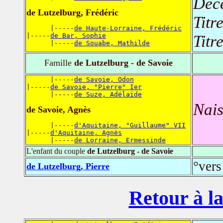
Déc
de Lutzelburg, Frédéric
Titr
      |-----
de Haute-Lorraine, Frédéric
|-----
de Bar, Sophie
Titr
      |-----
de Souabe, Mathilde
Famille
de Lutzelburg - de Savoie
      |-----
de Savoie, Odon
|-----
de Savoie, "Pierre" Ier
      |-----
de Suze, Adélaïde
Nais
de Savoie, Agnès
      |-----
d'Aquitaine, "Guillaume" VII
|-----
d'Aquitaine, Agnès
      |-----
de Lorraine, Ermessinde
L'enfant du couple
de Lutzelburg - de Savoie
°vers
de Lutzelburg, Pierre
Retour à la