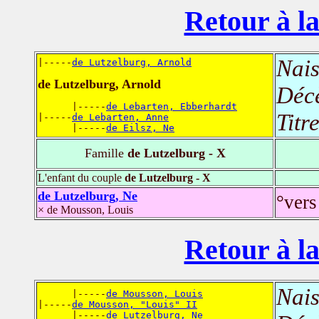
Retour à la
Nais
|-----
de Lutzelburg, Arnold
de Lutzelburg, Arnold
Déc
      |-----
de Lebarten, Ebberhardt
Titr
|-----
de Lebarten, Anne
      |-----
de Eilsz, Ne
Famille
de Lutzelburg - X
L'enfant du couple
de Lutzelburg - X
de Lutzelburg, Ne
°vers
× de Mousson, Louis
Retour à la
Nais
      |-----
de Mousson, Louis
|-----
de Mousson, "Louis" II
      |-----
de Lutzelburg, Ne