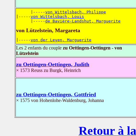
      |-----
von Wittelsbach, Philippe
|-----
von Wittelsbach, Louis
      |-----
de Bavière-Landshut, Marguerite
von Lützelstein, Margareta
|-----
von der Leyen, Marguerite
Les 2 enfants du couple
zu Oettingen-Oettingen - von
Lützelstein
zu Oettingen-Oettingen, Judith
× 1573 Reuss zu Burgk, Heinrich
zu Oettingen-Oettingen, Gottfried
× 1575 von Hohenlohe-Waldenburg, Johanna
Retour à la