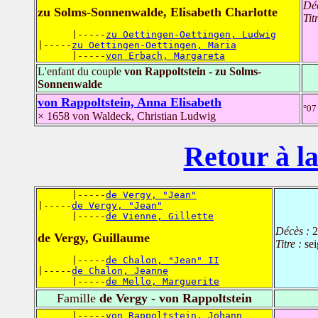
Dé
zu Solms-Sonnenwalde, Elisabeth Charlotte
Tit
      |-----
zu Oettingen-Oettingen, Ludwig
|-----
zu Oettingen-Oettingen, Maria
      |-----
von Erbach, Margareta
L'enfant du couple
von Rappoltstein - zu Solms-
Sonnenwalde
von Rappoltstein, Anna Elisabeth
°07
× 1658 von Waldeck, Christian Ludwig
Retour à la
      |-----
de Vergy, "Jean"
|-----
de Vergy, "Jean"
      |-----
de Vienne, Gillette
Décès :
2
de Vergy, Guillaume
Titre :
se
      |-----
de Chalon, "Jean" II
|-----
de Chalon, Jeanne
      |-----
de Mello, Marguerite
Famille
de Vergy - von Rappoltstein
      |-----
von Rappoltstein, Johann