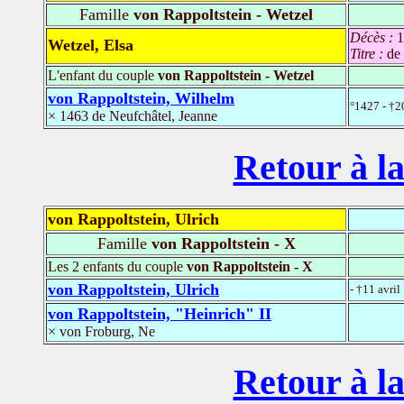
Famille
von Rappoltstein - Wetzel
Décès :
1
Wetzel, Elsa
Titre :
de
L'enfant du couple
von Rappoltstein - Wetzel
von Rappoltstein, Wilhelm
°1427 - †2
× 1463 de Neufchâtel, Jeanne
Retour à la
von Rappoltstein, Ulrich
Famille
von Rappoltstein - X
Les 2 enfants du couple
von Rappoltstein - X
von Rappoltstein, Ulrich
- †11 avril
von Rappoltstein, "Heinrich" II
× von Froburg, Ne
Retour à la