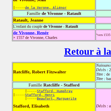
|-----
de la Vergne, Aliénor
Famille
de Vivonne - Ratault
Ratault, Jeanne
L'enfant du couple
de Vivonne - Ratault
de Vivonne, Renée
°vers 1535 
× 1557 de Vivonne, Charles
Retour à la
Naissanc
Décès :
2
Ratcliffe, Robert Fitzwalter
Titre :
de
Titre :
bar
Famille
Ratcliffe - Stafford
      |-----
Stafford, Humphrey
|-----
Stafford, Henri
      |-----
Beaufort, Marguerite
Stafford, Elisabeth
Décès :
a