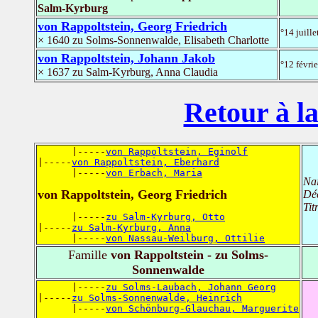
Salm-Kyrburg
von Rappoltstein, Georg Friedrich
°14 juill
× 1640 zu Solms-Sonnenwalde, Elisabeth Charlotte
von Rappoltstein, Johann Jakob
°12 févri
× 1637 zu Salm-Kyrburg, Anna Claudia
Retour à la
      |-----
von Rappoltstein, Eginolf
|-----
von Rappoltstein, Eberhard
      |-----
von Erbach, Maria
Na
von Rappoltstein, Georg Friedrich
Dé
Tit
      |-----
zu Salm-Kyrburg, Otto
|-----
zu Salm-Kyrburg, Anna
      |-----
von Nassau-Weilburg, Ottilie
Famille
von Rappoltstein - zu Solms-
Sonnenwalde
      |-----
zu Solms-Laubach, Johann Georg
|-----
zu Solms-Sonnenwalde, Heinrich
      |-----
von Schönburg-Glauchau, Marguerite