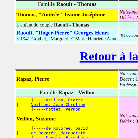
Famille
Raoult - Thomas
Naissanc
Thomas, "Andrée" Jeanne Joséphine
Décès :
2
L'enfant du couple
Raoult - Thomas
Raoult, "Roger-Pierre" Georges Henri
°01 octob
× 1941 Goybet, "Marguerite" Marie Henriette Anne
Retour à la
Naissanc
Rapaz, Pierre
Décès :
1
Professio
Famille
Rapaz - Veillon
      |-----
Veillon, Pierre
|-----
Veillon, Jean Chrétien
      |-----
Mottet, Pernon
Naissanc
Veillon, Suzanne
Décès :
0
      |-----
de Rovorée, David
|-----
de Rovorée, Marguerite
      |-----
Nägeli, Elisabeth