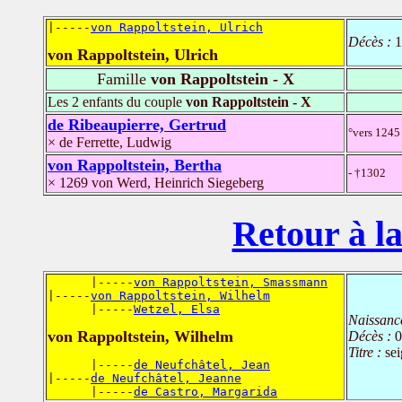
|-----
von Rappoltstein, Ulrich
Décès :
1
von Rappoltstein, Ulrich
Famille
von Rappoltstein - X
Les 2 enfants du couple
von Rappoltstein - X
de Ribeaupierre, Gertrud
°vers 1245
× de Ferrette, Ludwig
von Rappoltstein, Bertha
- †1302
× 1269 von Werd, Heinrich Siegeberg
Retour à la
      |-----
von Rappoltstein, Smassmann
|-----
von Rappoltstein, Wilhelm
      |-----
Wetzel, Elsa
Naissanc
von Rappoltstein, Wilhelm
Décès :
0
Titre :
se
      |-----
de Neufchâtel, Jean
|-----
de Neufchâtel, Jeanne
      |-----
de Castro, Margarida