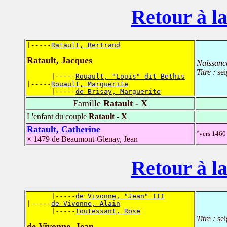
Retour à la
|-----
Ratault, Bertrand
Ratault, Jacques
Naissanc
Titre :
se
      |-----
Rouault, "Louis" dit Bethis
|-----
Rouault, Marguerite
      |-----
de Brisay, Marguerite
Famille
Ratault - X
L'enfant du couple
Ratault - X
Ratault, Catherine
°vers 1460 
× 1479 de Beaumont-Glenay, Jean
Retour à la
      |-----
de Vivonne, "Jean" III
|-----
de Vivonne, Alain
      |-----
Toutessant, Rose
Titre :
se
de Vivonne, Jean