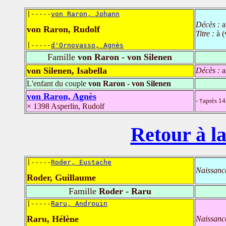
|-----
von Raron, Johann
Décès :
a
von Raron, Rudolf
Titre :
à 
|-----
d'Ornovasso, Agnès
Famille
von Raron - von Silenen
von Silenen, Isabella
Décès :
a
L'enfant du couple
von Raron - von Silenen
von Raron, Agnès
- †après 1
× 1398 Asperlin, Rudolf
Retour à la
|-----
Roder, Eustache
Naissanc
Roder, Guillaume
Famille
Roder - Raru
|-----
Raru, Androuin
Raru, Hélène
Naissanc