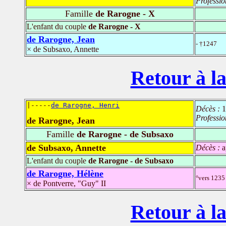
Professio
Famille
de Rarogne - X
L'enfant du couple
de Rarogne - X
de Rarogne, Jean
- †1247
× de Subsaxo, Annette
Retour à la
|-----
de Rarogne, Henri
Décès :
1
Professio
de Rarogne, Jean
Famille
de Rarogne - de Subsaxo
de Subsaxo, Annette
Décès :
a
L'enfant du couple
de Rarogne - de Subsaxo
de Rarogne, Hélène
°vers 123
× de Pontverre, "Guy" II
Retour à la