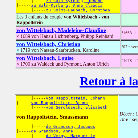
      |-----
zu Salm-Kyrburg, Johann
|-----
zu Salm-Kyrburg, Anna Claudia
      |-----
zu Solms-Laubach, Dorothea
Les 3 enfants du couple
von Wittelsbach - von
Rappoltstein
von Wittelsbach, Madeleine-Claudine
°1668 - 
× 1689 von Hanau-Lichtenberg, Philipp Reinhard
von Wittelsbach, Christian
°07 novem
× 1719 von Nassau-Saarbrücken, Karoline
von Wittelsbach, Louise
°1678 - 
× 1700 zu Waldeck und Pyrmont, Anton Ulrich
Retour à la
      |-----
von Rappoltstein, Johann
|-----
von Rappoltstein, Bruno
      |-----
von Geroldseck, Elisabeth
Décès :
1
von Rappoltstein, Smassmann
Titre :
se
      |-----
de Grandson, Jacques
|-----
de Grandson, Anne
      |-----
de Vergy, Marguerite