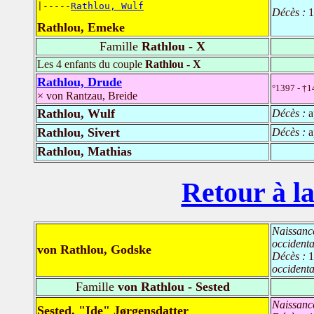
|-----
Rathlou, Wulf
Décès :
1
Rathlou, Emeke
Famille
Rathlou - X
Les 4 enfants du couple
Rathlou - X
Rathlou, Drude
°1397 - †1
× von Rantzau, Breide
Rathlou, Wulf
Décès :
a
Rathlou, Sivert
Décès :
a
Rathlou, Mathias
Retour à la
Naissanc
occident
von Rathlou, Godske
Décès :
1
occident
Famille
von Rathlou - Sested
Naissanc
Sested, "Ide" Jørgensdatter