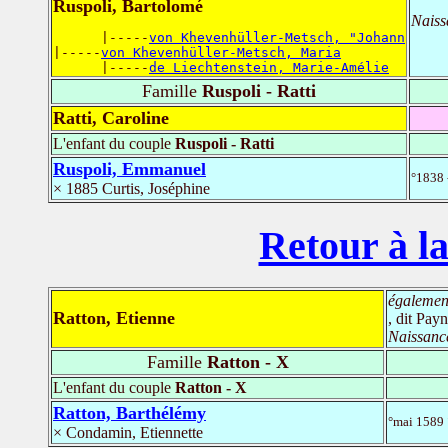
Ruspoli, Bartolomé
Naiss
      |-----
von Khevenhüller-Metsch, "Johann
|-----
von Khevenhüller-Metsch, Maria
      |-----
de Liechtenstein, Marie-Amélie
Famille
Ruspoli - Ratti
Ratti, Caroline
L'enfant du couple
Ruspoli - Ratti
Ruspoli, Emmanuel
°1838 
× 1885 Curtis, Joséphine
Retour à la
également
Ratton, Etienne
, dit Pay
Naissanc
Famille
Ratton - X
L'enfant du couple
Ratton - X
Ratton, Barthélémy
°mai 1589
× Condamin, Etiennette