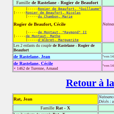
Famille
de Rastelane - Rogier de Beaufort
      |-----
Rogier de Beaufort, "Guillaume"
|-----
Rogier de Beaufort, Nicolas
      |-----
du Chambon, Marie
Rogier de Beaufort, Cécile
Naissa
      |-----
de Montaut, "Raymond" II
|-----
de Montaut, Mathe
      |-----
d'Albret, Marguerite
Les 2 enfants du couple
de Rastelane - Rogier de
Beaufort
de Rastelane, Jean
°vers 14
de Rastelane, Cécile
°vers 14
× 1462 de Turenne, Arnaud
Retour à la
Naissanc
Rat, Jean
Décès :
a
Famille
Rat - X