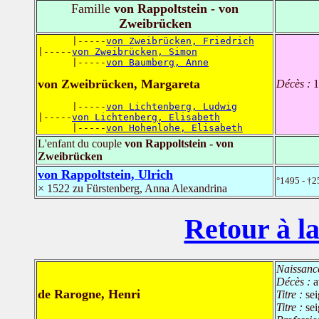
Famille
von Rappoltstein - von
Zweibrücken
      |-----
von Zweibrücken, Friedrich
|-----
von Zweibrücken, Simon
      |-----
von Baumberg, Anne
von Zweibrücken, Margareta
Décès :
1
      |-----
von Lichtenberg, Ludwig
|-----
von Lichtenberg, Elisabeth
      |-----
von Hohenlohe, Elisabeth
L'enfant du couple
von Rappoltstein - von
Zweibrücken
von Rappoltstein, Ulrich
°1495 - †2
× 1522 zu Fürstenberg, Anna Alexandrina
Retour à la
Naissanc
Décès :
a
de Rarogne, Henri
Titre :
se
Titre :
se