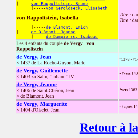
|-----
von Rappoltstein, Bruno
      |-----
von Geroldseck, Elisabeth
Titre :
da
von Rappoltstein, Isabella
Titre :
da
      |-----
de Blamont, Emich
|-----
de Blâmont, Jeanne
      |-----
de Dampierre, Isabeau
Les 4 enfants du couple
de Vergy - von
Rappoltstein
de Vergy, Jean
°1378 - †1
× 1437 de La Roche-Guyon, Marie
de Vergy, Guillemette
- †vers 14
× 1403 zu Salm, "Johann" IV
de Vergy, Jeanne
°vers 1383
× 1406 de Saint-Chéron, Jean
× de Blamont, Jean
de Vergy, Marguerite
- †après 1
× 1404 d'Oiselet, Jean
Retour à la