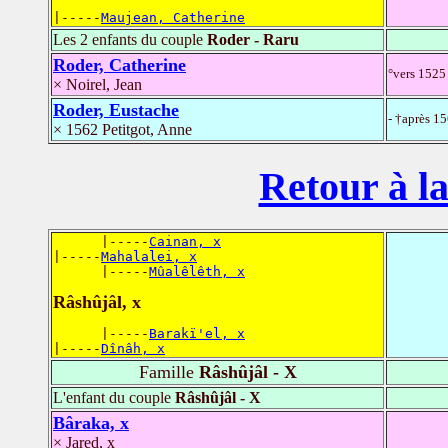
|-----
Maujean, Catherine
Les 2 enfants du couple
Roder - Raru
Roder, Catherine
°vers 1525
× Noirel, Jean
Roder, Eustache
- †après 1
× 1562 Petitgot, Anne
Retour à la
      |-----
Cainan, x
|-----
Mahalalei, x
      |-----
Mûalêlêth, x
Râshûjâl, x
      |-----
Barakï'el, x
|-----
Dînâh, x
Famille
Râshûjâl - X
L'enfant du couple
Râshûjâl - X
Bâraka, x
× Jared, x