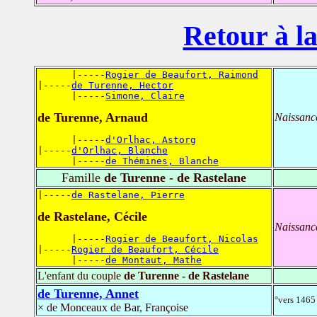
Retour à la
      |-----
Rogier de Beaufort, Raimond
|-----
de Turenne, Hector
      |-----
Simone, Claire
de Turenne, Arnaud
Naissanc
      |-----
d'Orlhac, Astorg
|-----
d'Orlhac, Blanche
      |-----
de Thémines, Blanche
Famille
de Turenne - de Rastelane
|-----
de Rastelane, Pierre
de Rastelane, Cécile
Naissanc
      |-----
Rogier de Beaufort, Nicolas
|-----
Rogier de Beaufort, Cécile
      |-----
de Montaut, Mathe
L'enfant du couple
de Turenne - de Rastelane
de Turenne, Annet
°vers 1465 
× de Monceaux de Bar, Françoise