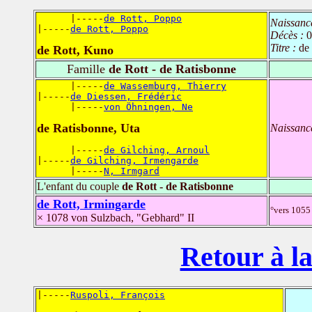
      |-----
de Rott, Poppo
Naissanc
|-----
de Rott, Poppo
Décès :
0
Titre :
de
de Rott, Kuno
Famille
de Rott - de Ratisbonne
      |-----
de Wassemburg, Thierry
|-----
de Diessen, Frédéric
      |-----
von Öhningen, Ne
de Ratisbonne, Uta
Naissanc
      |-----
de Gilching, Arnoul
|-----
de Gilching, Irmengarde
      |-----
N, Irmgard
L'enfant du couple
de Rott - de Ratisbonne
de Rott, Irmingarde
°vers 1055
× 1078 von Sulzbach, "Gebhard" II
Retour à la
|-----
Ruspoli, François