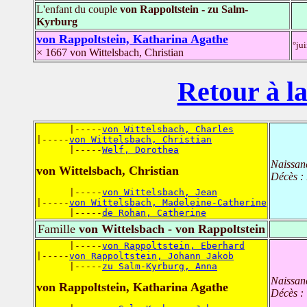
L'enfant du couple
von Rappoltstein - zu Salm-
Kyrburg
von Rappoltstein, Katharina Agathe
°ju
× 1667 von Wittelsbach, Christian
Retour à la
      |-----
von Wittelsbach, Charles
|-----
von Wittelsbach, Christian
      |-----
Welf, Dorothea
Naissan
von Wittelsbach, Christian
Décès :
      |-----
von Wittelsbach, Jean
|-----
von Wittelsbach, Madeleine-Catherine
      |-----
de Rohan, Catherine
Famille
von Wittelsbach - von Rappoltstein
      |-----
von Rappoltstein, Eberhard
|-----
von Rappoltstein, Johann Jakob
      |-----
zu Salm-Kyrburg, Anna
Naissan
von Rappoltstein, Katharina Agathe
Décès :