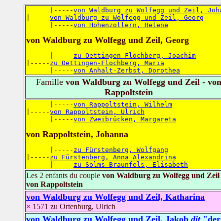
      |-----
von Waldburg zu Wolfegg und Zeil, Joh
|-----
von Waldburg zu Wolfegg und Zeil, Georg
      |-----
von Hohenzollern, Helene
von Waldburg zu Wolfegg und Zeil, Georg
      |-----
zu Oettingen-Flochberg, Joachim
|-----
zu Oettingen-Flochberg, Maria
      |-----
von Anhalt-Zerbst, Dorothea
Famille
von Waldburg zu Wolfegg und Zeil - vo
Rappoltstein
      |-----
von Rappoltstein, Wilhelm
|-----
von Rappoltstein, Ulrich
      |-----
von Zweibrücken, Margareta
von Rappoltstein, Johanna
      |-----
zu Fürstenberg, Wolfgang
|-----
zu Fürstenberg, Anna Alexandrina
      |-----
zu Solms-Braunfels, Elisabeth
Les 2 enfants du couple
von Waldburg zu Wolfegg und Zeil 
von Rappoltstein
von Waldburg zu Wolfegg und Zeil, Katharina
× 1571 zu Ortenburg, Ulrich
von Waldburg zu Wolfegg und Zeil, Jakob
dit
"der