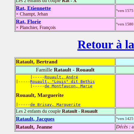
Les 2 enfants du couple
Rat - X
Rat, Etiennette
°vers 1575
× Champt, Jehan
Rat, Florie
°vers 1580 
× Planchier, François
Retour à la
Ratault, Bertrand
Famille
Ratault - Rouault
      |-----
Rouault, André
|-----
Rouault, "Louis" dit Bethis
      |-----
de Montfaucon, Marie
Rouault, Marguerite
|-----
de Brisay, Marguerite
Les 2 enfants du couple
Ratault - Rouault
Ratault, Jacques
°vers 1425 
Ratault, Jeanne
Décès :
a