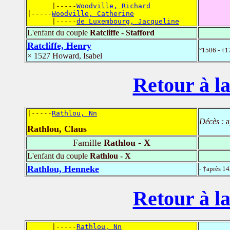
      |-----
Woodville, Richard
|-----
Woodville, Catherine
      |-----
de Luxembourg, Jacqueline
L'enfant du couple
Ratcliffe - Stafford
Ratcliffe, Henry
°1506 - †1
× 1527 Howard, Isabel
Retour à la
|-----
Rathlou, Nn
Décès :
a
Rathlou, Claus
Famille
Rathlou - X
L'enfant du couple
Rathlou - X
Rathlou, Henneke
- †après 1
Retour à la
      |-----
Rathlou, Nn