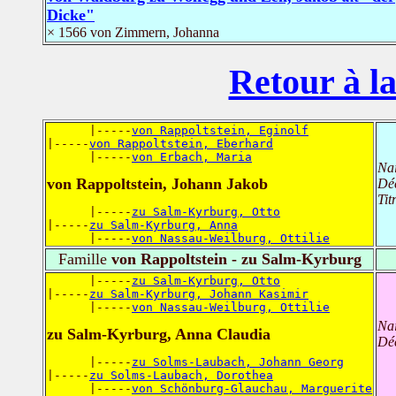
Dicke"
× 1566 von Zimmern, Johanna
Retour à la
      |-----
von Rappoltstein, Eginolf
|-----
von Rappoltstein, Eberhard
      |-----
von Erbach, Maria
Na
von Rappoltstein, Johann Jakob
Dé
Tit
      |-----
zu Salm-Kyrburg, Otto
|-----
zu Salm-Kyrburg, Anna
      |-----
von Nassau-Weilburg, Ottilie
Famille
von Rappoltstein - zu Salm-Kyrburg
      |-----
zu Salm-Kyrburg, Otto
|-----
zu Salm-Kyrburg, Johann Kasimir
      |-----
von Nassau-Weilburg, Ottilie
Na
zu Salm-Kyrburg, Anna Claudia
Dé
      |-----
zu Solms-Laubach, Johann Georg
|-----
zu Solms-Laubach, Dorothea
      |-----
von Schönburg-Glauchau, Marguerite