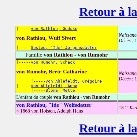
Retour à la
|-----
von Rathlou, Godske
Naissanc
von Rathlou, Wulf Sivert
Décès :
1
|-----
Sested, "Ide" Jørgensdatter
Famille
von Rathlou - von Rumohr
|-----
von Rumohr, Schack
von Rumohr, Berte Catharine
Naissanc
Décès :
1
      |-----
von Ahlefeldt, Grégoire
|-----
von Ahlefeldt, Anna
      |-----
Blome, Mette
L'enfant du couple
von Rathlou - von Rumohr
von Rathlou, "Ide" Wolfsdatter
°1644
Karl
× 1668 von Holsten, Adolph Hans
Retour à la