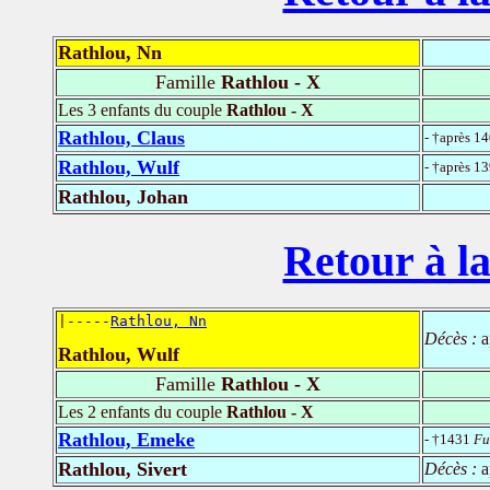
Rathlou, Nn
Famille
Rathlou - X
Les 3 enfants du couple
Rathlou - X
Rathlou, Claus
- †après 1
Rathlou, Wulf
- †après 1
Rathlou, Johan
Retour à la
|-----
Rathlou, Nn
Décès :
a
Rathlou, Wulf
Famille
Rathlou - X
Les 2 enfants du couple
Rathlou - X
Rathlou, Emeke
- †1431
Fu
Rathlou, Sivert
Décès :
a