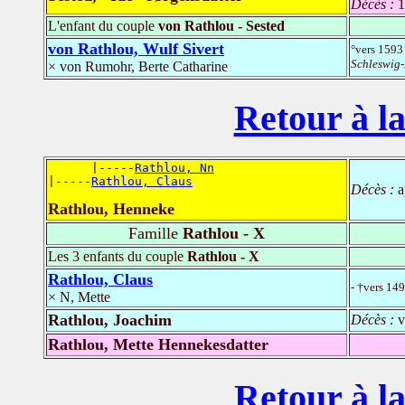
Décès :
1
L'enfant du couple
von Rathlou - Sested
von Rathlou, Wulf Sivert
°vers 159
Schleswig-
× von Rumohr, Berte Catharine
Retour à la
      |-----
Rathlou, Nn
|-----
Rathlou, Claus
Décès :
a
Rathlou, Henneke
Famille
Rathlou - X
Les 3 enfants du couple
Rathlou - X
Rathlou, Claus
- †vers 14
× N, Mette
Rathlou, Joachim
Décès :
v
Rathlou, Mette Hennekesdatter
Retour à la