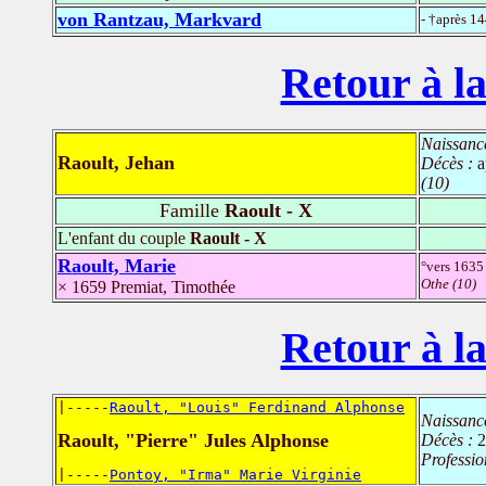
von Rantzau, Markvard
- †après 1
Retour à la
Naissanc
Raoult, Jehan
Décès :
a
(10)
Famille
Raoult - X
L'enfant du couple
Raoult - X
Raoult, Marie
°vers 163
Othe (10)
× 1659 Premiat, Timothée
Retour à la
|-----
Raoult, "Louis" Ferdinand Alphonse
Naissanc
Raoult, "Pierre" Jules Alphonse
Décès :
2
Professio
|-----
Pontoy, "Irma" Marie Virginie