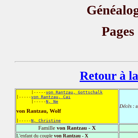
Généalog
Pages
Retour à la
      |-----
von Rantzau, Gottschalk
|-----
von Rantzau, Cai
      |-----
N, Ne
Décès :
a
von Rantzau, Wolf
|-----
N, Christine
Famille
von Rantzau - X
L'enfant du couple
von Rantzau - X