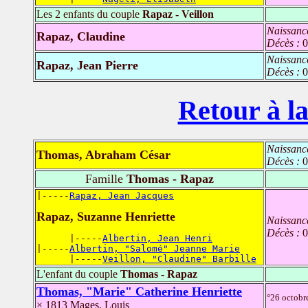
Les 2 enfants du couple
Rapaz - Veillon
Naissanc
Rapaz, Claudine
Décès :
0
Naissanc
Rapaz, Jean Pierre
Décès :
0
Retour à la
Naissanc
Thomas, Abraham César
Décès :
0
Famille
Thomas - Rapaz
|-----
Rapaz, Jean Jacques
Rapaz, Suzanne Henriette
Naissanc
Décès :
0
      |-----
Albertin, Jean Henri
|-----
Albertin, "Salomé" Jeanne Marie
      |-----
Veillon, "Claudine" Barbille
L'enfant du couple
Thomas - Rapaz
Thomas, "Marie" Catherine Henriette
°26 octob
× 1813 Mages, Louis