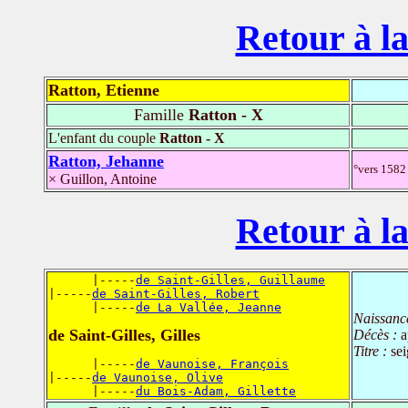
Retour à la
Ratton, Etienne
Famille
Ratton - X
L'enfant du couple
Ratton - X
Ratton, Jehanne
°vers 158
× Guillon, Antoine
Retour à la
      |-----
de Saint-Gilles, Guillaume
|-----
de Saint-Gilles, Robert
      |-----
de La Vallée, Jeanne
Naissanc
de Saint-Gilles, Gilles
Décès :
a
Titre :
se
      |-----
de Vaunoise, François
|-----
de Vaunoise, Olive
      |-----
du Bois-Adam, Gillette