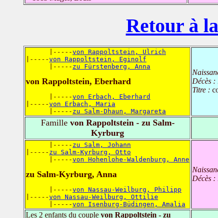
Retour à la
      |-----
von Rappoltstein, Ulrich
|-----
von Rappoltstein, Eginolf
      |-----
zu Fürstenberg, Anna
Naissan
von Rappoltstein, Eberhard
Décès :
Titre :
c
      |-----
von Erbach, Eberhard
|-----
von Erbach, Maria
      |-----
zu Salm-Dhaun, Margareta
Famille
von Rappoltstein - zu Salm-
Kyrburg
      |-----
zu Salm, Johann
|-----
zu Salm-Kyrburg, Otto
      |-----
von Hohenlohe-Waldenburg, Anne
Naissan
zu Salm-Kyrburg, Anna
Décès :
      |-----
von Nassau-Weilburg, Philipp
|-----
von Nassau-Weilburg, Ottilie
      |-----
von Isenburg-Büdingen, Amalia
Les 2 enfants du couple
von Rappoltstein - zu