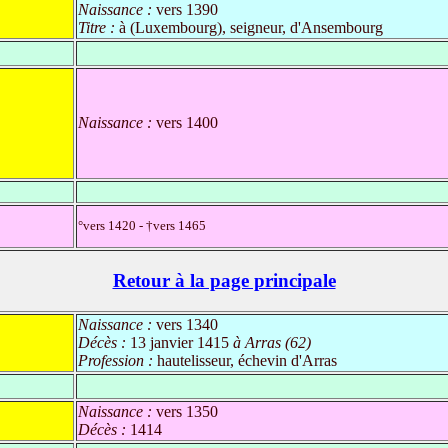
Naissance :
vers 1390
Titre :
à (Luxembourg), seigneur, d'Ansembourg
Naissance :
vers 1400
°vers 1420 - †vers 1465
Retour à la page principale
Naissance :
vers 1340
Décès :
13 janvier 1415
à Arras (62)
Profession :
hautelisseur, échevin d'Arras
Naissance :
vers 1350
Décès :
1414