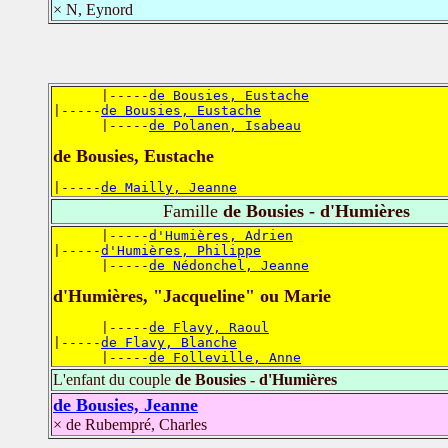
× N, Eynord
      |-----
de Bousies, Eustache
|-----
de Bousies, Eustache
      |-----
de Polanen, Isabeau
de Bousies, Eustache
|-----
de Mailly, Jeanne
Famille
de Bousies - d'Humières
      |-----
d'Humières, Adrien
|-----
d'Humières, Philippe
      |-----
de Nédonchel, Jeanne
d'Humières, "Jacqueline" ou Marie
      |-----
de Flavy, Raoul
|-----
de Flavy, Blanche
      |-----
de Folleville, Anne
L'enfant du couple
de Bousies - d'Humières
de Bousies, Jeanne
× de Rubempré, Charles