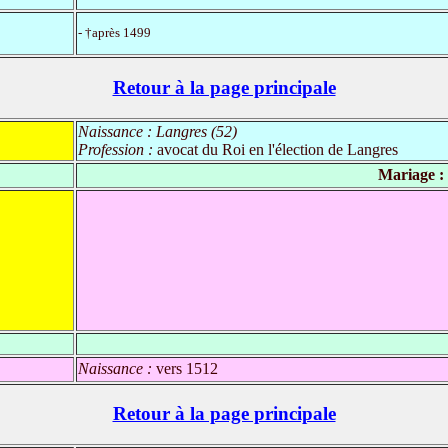
- †après 1499
Retour à la page principale
Naissance :
Langres (52)
Profession :
avocat du Roi en l'élection de Langres
Mariage :
Naissance :
vers 1512
Retour à la page principale