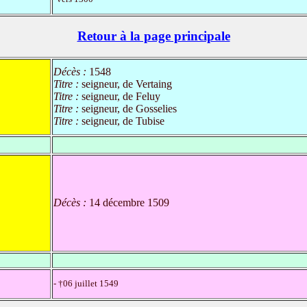
Retour à la page principale
Décès :
1548
Titre :
seigneur, de Vertaing
Titre :
seigneur, de Feluy
Titre :
seigneur, de Gosselies
Titre :
seigneur, de Tubise
Décès :
14 décembre 1509
- †06 juillet 1549