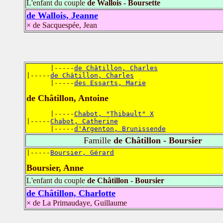
L'enfant du couple
de Wallois - Boursette
de Wallois, Jeanne
× de Sacquespée, Jean
      |-----
de Châtillon, Charles
|-----
de Châtillon, Charles
      |-----
des Essarts, Marie
de Châtillon, Antoine
      |-----
Chabot, "Thibault" X
|-----
Chabot, Catherine
      |-----
d'Argenton, Brunissende
Famille
de Châtillon - Boursier
|-----
Boursier, Gérard
Boursier, Anne
L'enfant du couple
de Châtillon - Boursier
de Châtillon, Charlotte
× de La Primaudaye, Guillaume