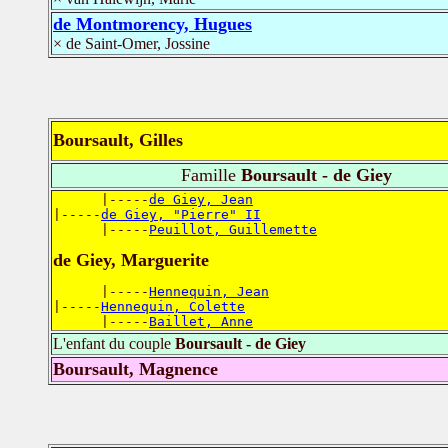
de Montmorency, Hugues
× de Saint-Omer, Jossine
Boursault, Gilles
Famille
Boursault - de Giey
      |-----
de Giey, Jean
|-----
de Giey, "Pierre" II
      |-----
Peuillot, Guillemette
de Giey, Marguerite
      |-----
Hennequin, Jean
|-----
Hennequin, Colette
      |-----
Baillet, Anne
L'enfant du couple
Boursault - de Giey
Boursault, Magnence