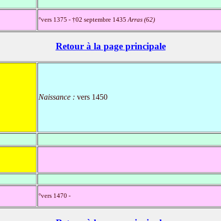
°vers 1375 - †02 septembre 1435
Arras (62)
Retour à la page principale
Naissance :
vers 1450
°vers 1470 -