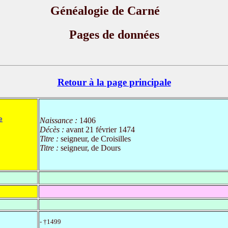
Généalogie de Carné
Pages de données
Retour à la page principale
e
Naissance :
1406
Décès :
avant 21 février 1474
Titre :
seigneur, de Croisilles
Titre :
seigneur, de Dours
- †1499