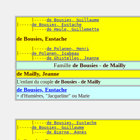
      |-----
de Bousies, Guillaume
|-----
de Bousies, Eustache
      |-----
de Heule, Guillemette
de Bousies, Eustache
      |-----
de Polanen, Henri
|-----
de Polanen, Isabeau
      |-----
de Ghistelles, Jeanne
Famille
de Bousies - de Mailly
de Mailly, Jeanne
L'enfant du couple
de Bousies - de Mailly
de Bousies, Eustache
× d'Humières, "Jacqueline" ou Marie
      |-----
de Bousies, Eustache
|-----
de Bousies, Guillaume
      |-----
de Bierne, Agnès