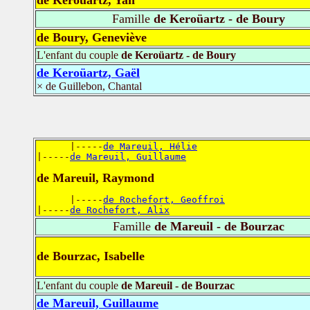
de Keroüartz, Yan
Famille
de Keroüartz - de Boury
de Boury, Geneviève
L'enfant du couple
de Keroüartz - de Boury
de Keroüartz, Gaël
× de Guillebon, Chantal
      |-----
de Mareuil, Hélie
|-----
de Mareuil, Guillaume
de Mareuil, Raymond
      |-----
de Rochefort, Geoffroi
|-----
de Rochefort, Alix
Famille
de Mareuil - de Bourzac
de Bourzac, Isabelle
L'enfant du couple
de Mareuil - de Bourzac
de Mareuil, Guillaume