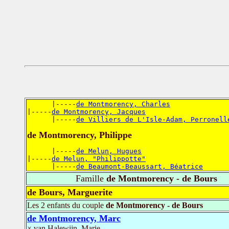
      |-----
de Montmorency, Charles
|-----
de Montmorency, Jacques
      |-----
de Villiers de L'Isle-Adam, Perronell
de Montmorency, Philippe
      |-----
de Melun, Hugues
|-----
de Melun, "Philippotte"
      |-----
de Beaumont-Beaussart, Béatrice
Famille
de Montmorency - de Bours
de Bours, Marguerite
Les 2 enfants du couple
de Montmorency - de Bours
de Montmorency, Marc
× van Halewijn, Marie