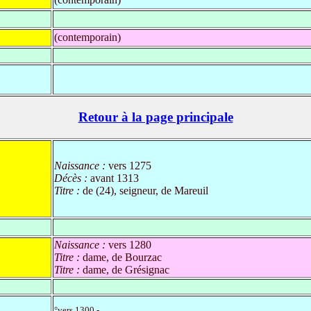
(contemporain)
Retour à la page principale
Naissance :
vers 1275
Décès :
avant 1313
Titre :
de (24), seigneur, de Mareuil
Naissance :
vers 1280
Titre :
dame, de Bourzac
Titre :
dame, de Grésignac
°vers 1300 -