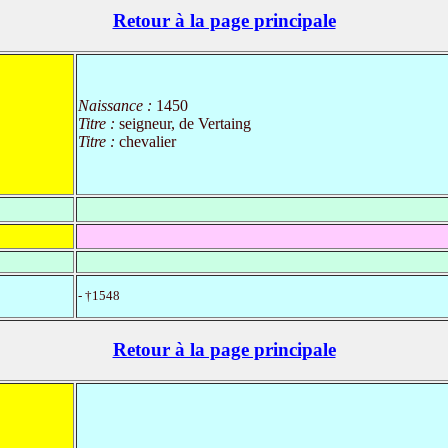
Retour à la page principale
Naissance :
1450
Titre :
seigneur, de Vertaing
Titre :
chevalier
- †1548
Retour à la page principale