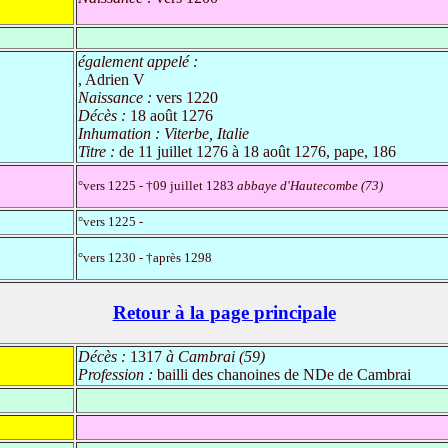
également appelé :
, Adrien V
Naissance :
vers 1220
Décès :
18 août 1276
Inhumation :
Viterbe, Italie
Titre :
de 11 juillet 1276 à 18 août 1276, pape, 186
°vers 1225 - †09 juillet 1283
abbaye d'Hautecombe (73)
°vers 1225 -
°vers 1230 - †après 1298
Retour à la page principale
Décès :
1317
à Cambrai (59)
Profession :
bailli des chanoines de NDe de Cambrai