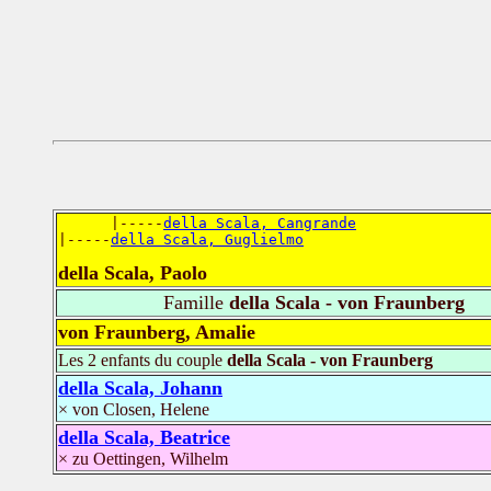
      |-----
della Scala, Cangrande
|-----
della Scala, Guglielmo
della Scala, Paolo
Famille
della Scala - von Fraunberg
von Fraunberg, Amalie
Les 2 enfants du couple
della Scala - von Fraunberg
della Scala, Johann
× von Closen, Helene
della Scala, Beatrice
× zu Oettingen, Wilhelm