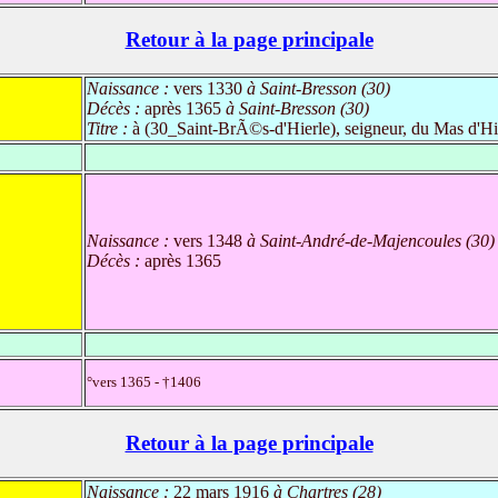
Retour à la page principale
Naissance :
vers 1330
à Saint-Bresson (30)
Décès :
après 1365
à Saint-Bresson (30)
Titre :
à (30_Saint-BrÃ©s-d'Hierle), seigneur, du Mas d'Hi
Naissance :
vers 1348
à Saint-André-de-Majencoules (30)
Décès :
après 1365
°vers 1365 - †1406
Retour à la page principale
Naissance :
22 mars 1916
à Chartres (28)