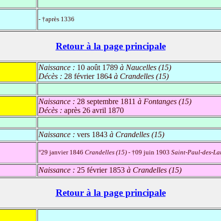
- †après 1336
Retour à la page principale
Naissance :
10 août 1789
à Naucelles (15)
Décès :
28 février 1864
à Crandelles (15)
Naissance :
28 septembre 1811
à Fontanges (15)
Décès :
après 26 avril 1870
Naissance :
vers 1843
à Crandelles (15)
°29 janvier 1846
Crandelles (15)
- †09 juin 1903
Saint-Paul-des-La
Naissance :
25 février 1853
à Crandelles (15)
Retour à la page principale