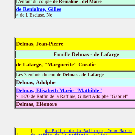
L'enfant du couple
de Renialme - del Maire
de Renialme, Gilles
× de L'Escluse, Ne
Delmas, Jean-Pierre
Famille
Delmas - de Lafarge
de Lafarge, "Marguerite" Coralie
Les 3 enfants du couple
Delmas - de Lafarge
Delmas, Adolphe
Delmas, Elisabeth Marie "Mathilde"
× 1870 de Raffin de la Raffinie, Gilbert Adolphe "Gabriel"
Delmas, Eléonore
      |-----
de Raffin de la Raffinie, Jean-Marie