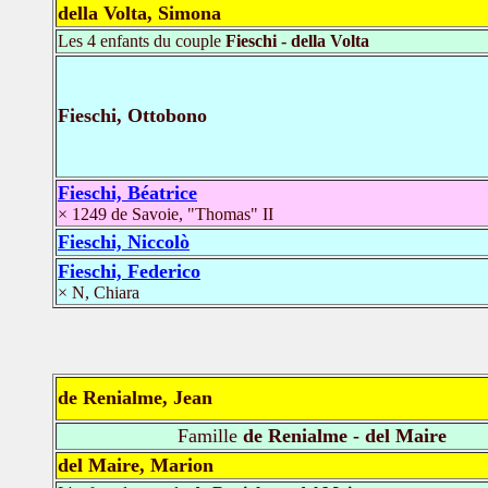
della Volta, Simona
Les 4 enfants du couple
Fieschi - della Volta
Fieschi, Ottobono
Fieschi, Béatrice
× 1249 de Savoie, "Thomas" II
Fieschi, Niccolò
Fieschi, Federico
× N, Chiara
de Renialme, Jean
Famille
de Renialme - del Maire
del Maire, Marion