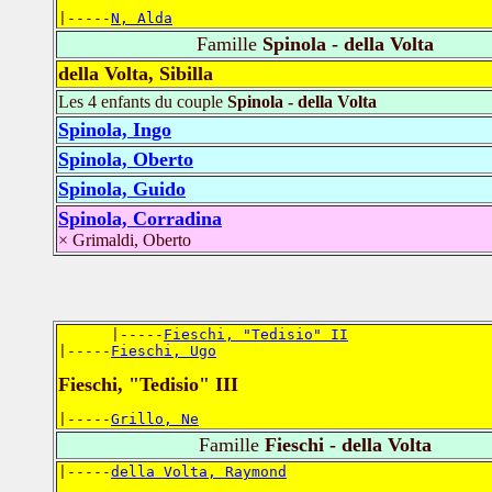
|-----
N, Alda
Famille
Spinola - della Volta
della Volta, Sibilla
Les 4 enfants du couple
Spinola - della Volta
Spinola, Ingo
Spinola, Oberto
Spinola, Guido
Spinola, Corradina
× Grimaldi, Oberto
      |-----
Fieschi, "Tedisio" II
|-----
Fieschi, Ugo
Fieschi, "Tedisio" III
|-----
Grillo, Ne
Famille
Fieschi - della Volta
|-----
della Volta, Raymond