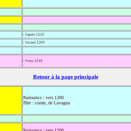
- †après 1225
- †avant 1203
- †vers 1210
Retour à la page principale
Naissance :
vers 1200
Titre :
comte, de Lavagna
Naissance :
vers 1200