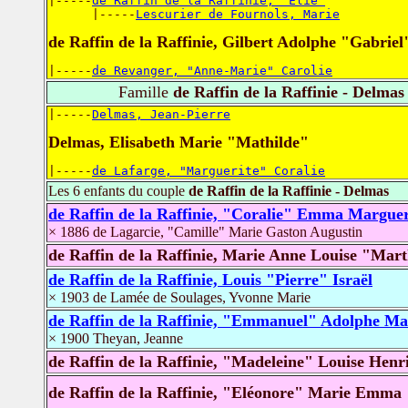
|-----
de Raffin de la Raffinie, "Elie"
      |-----
Lescurier de Fournols, Marie
de Raffin de la Raffinie, Gilbert Adolphe "Gabriel
|-----
de Revanger, "Anne-Marie" Carolie
Famille
de Raffin de la Raffinie - Delmas
|-----
Delmas, Jean-Pierre
Delmas, Elisabeth Marie "Mathilde"
|-----
de Lafarge, "Marguerite" Coralie
Les 6 enfants du couple
de Raffin de la Raffinie - Delmas
de Raffin de la Raffinie, "Coralie" Emma Marguer
× 1886 de Lagarcie, "Camille" Marie Gaston Augustin
de Raffin de la Raffinie, Marie Anne Louise "Mar
de Raffin de la Raffinie, Louis "Pierre" Israël
× 1903 de Lamée de Soulages, Yvonne Marie
de Raffin de la Raffinie, "Emmanuel" Adolphe Ma
× 1900 Theyan, Jeanne
de Raffin de la Raffinie, "Madeleine" Louise Henri
de Raffin de la Raffinie, "Eléonore" Marie Emma