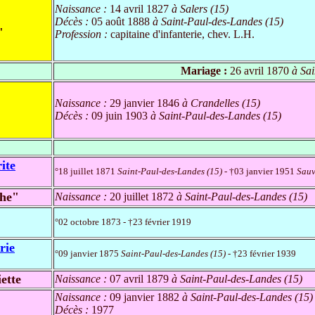
Naissance :
14 avril 1827
à Salers (15)
Décès :
05 août 1888
à Saint-Paul-des-Landes (15)
"
Profession :
capitaine d'infanterie, chev. L.H.
Mariage :
26 avril 1870
à Sai
Naissance :
29 janvier 1846
à Crandelles (15)
Décès :
09 juin 1903
à Saint-Paul-des-Landes (15)
ite
°18 juillet 1871
Saint-Paul-des-Landes (15)
- †03 janvier 1951
Sauv
the"
Naissance :
20 juillet 1872
à Saint-Paul-des-Landes (15)
°02 octobre 1873 - †23 février 1919
rie
°09 janvier 1875
Saint-Paul-des-Landes (15)
- †23 février 1939
ette
Naissance :
07 avril 1879
à Saint-Paul-des-Landes (15)
Naissance :
09 janvier 1882
à Saint-Paul-des-Landes (15)
Décès :
1977