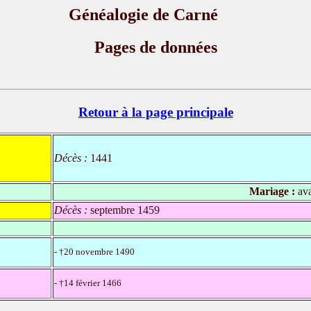
Généalogie de Carné
Pages de données
Retour à la page principale
Décès :
1441
Mariage :
ava
Décès :
septembre 1459
- †20 novembre 1490
- †14 février 1466