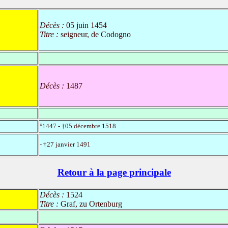
Décès :
05 juin 1454
Titre :
seigneur, de Codogno
Décès :
1487
°1447 - †05 décembre 1518
- †27 janvier 1491
Retour à la page principale
Décès :
1524
Titre :
Graf, zu Ortenburg