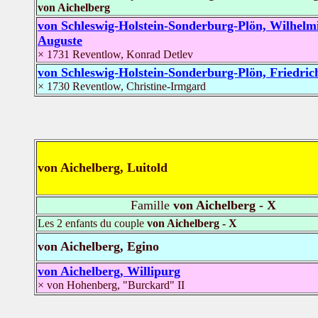
von Aichelberg
von Schleswig-Holstein-Sonderburg-Plön, Wilhelm
Auguste
× 1731 Reventlow, Konrad Detlev
von Schleswig-Holstein-Sonderburg-Plön, Friedric
× 1730 Reventlow, Christine-Irmgard
von Aichelberg, Luitold
Famille
von Aichelberg - X
Les 2 enfants du couple
von Aichelberg - X
von Aichelberg, Egino
von Aichelberg, Willipurg
× von Hohenberg, "Burckard" II