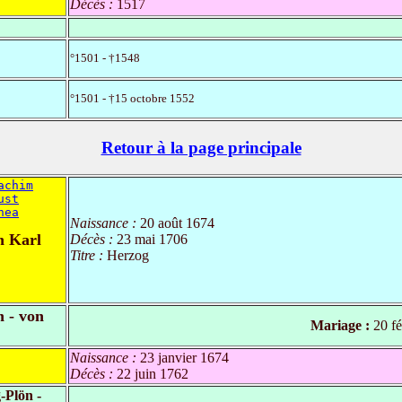
Décès :
1517
°1501 - †1548
°1501 - †15 octobre 1552
Retour à la page principale
achim
ust
hea
Naissance :
20 août 1674
n Karl
Décès :
23 mai 1706
Titre :
Herzog
 - von
Mariage :
20 fé
Naissance :
23 janvier 1674
Décès :
22 juin 1762
-Plön -