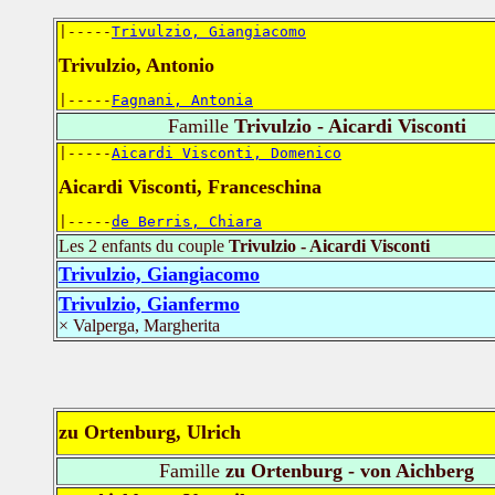
|-----
Trivulzio, Giangiacomo
Trivulzio, Antonio
|-----
Fagnani, Antonia
Famille
Trivulzio - Aicardi Visconti
|-----
Aicardi Visconti, Domenico
Aicardi Visconti, Franceschina
|-----
de Berris, Chiara
Les 2 enfants du couple
Trivulzio - Aicardi Visconti
Trivulzio, Giangiacomo
Trivulzio, Gianfermo
× Valperga, Margherita
zu Ortenburg, Ulrich
Famille
zu Ortenburg - von Aichberg