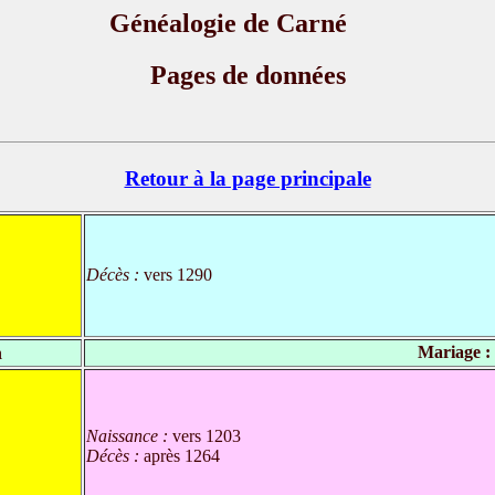
Généalogie de Carné
Pages de données
Retour à la page principale
Décès :
vers 1290
n
Mariage :
Naissance :
vers 1203
Décès :
après 1264