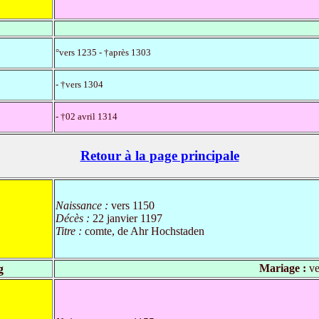
°vers 1235 - †après 1303
- †vers 1304
- †02 avril 1314
Retour à la page principale
Naissance :
vers 1150
Décès :
22 janvier 1197
Titre :
comte, de Ahr Hochstaden
g
Mariage :
ve