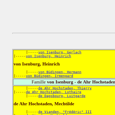
      |-----
von Isenburg, Gerlach
|-----
von Isenburg, Heinrich
von Isenburg, Heinrich
      |-----
von Büdingen, Hermann
|-----
von Büdingen, Irmengard
Famille
von Isenburg - de Ahr Hochstade
      |-----
de Ahr Hochstaden, Thierry
|-----
de Ahr Hochstaden, Lothaire
      |-----
de Dagsbourg, Luitgarde
de Ahr Hochstaden, Mechtilde
      |-----
de Vianden, "Frédéric" III