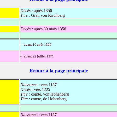
Décès :
après 1356
Titre :
Graf, von Kirchberg
Décès :
après 30 mars 1356
- †avant 10 août 1366
- †avant 22 juillet 1371
Retour à la page principale
Naissance :
vers 1187
Décès :
vers 1225
Titre :
comte, von Hohenberg
Titre :
comte, de Hohenberg
Naissance :
vers 1187