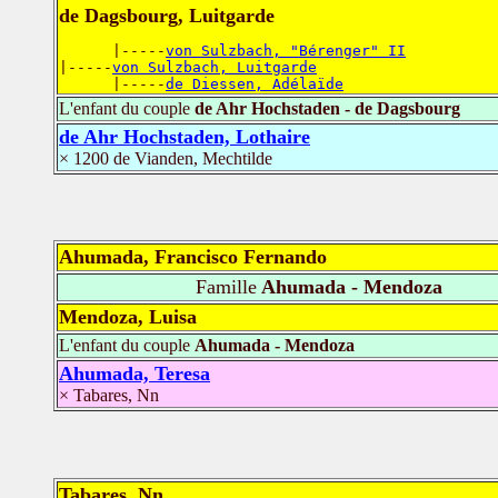
de Dagsbourg, Luitgarde
      |-----
von Sulzbach, "Bérenger" II
|-----
von Sulzbach, Luitgarde
      |-----
de Diessen, Adélaïde
L'enfant du couple
de Ahr Hochstaden - de Dagsbourg
de Ahr Hochstaden, Lothaire
× 1200 de Vianden, Mechtilde
Ahumada, Francisco Fernando
Famille
Ahumada - Mendoza
Mendoza, Luisa
L'enfant du couple
Ahumada - Mendoza
Ahumada, Teresa
× Tabares, Nn
Tabares, Nn