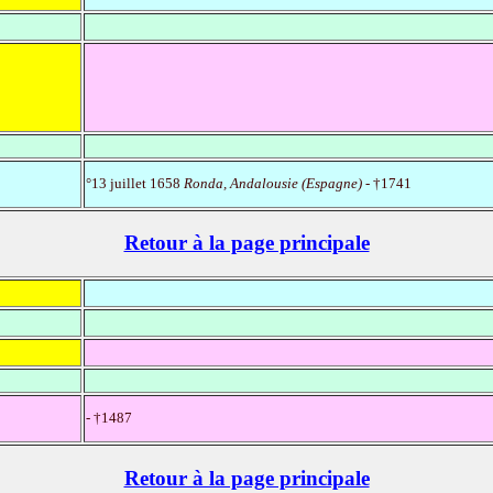
°13 juillet 1658
Ronda, Andalousie (Espagne)
- †1741
Retour à la page principale
- †1487
Retour à la page principale