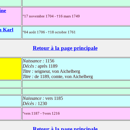
ine
°17 novembre 1704 - †16 mars 1749
h Karl
°04 août 1706 - †18 octobre 1761
Retour à la page principale
Naissance :
1156
Décès :
après 1189
Titre :
seigneur, von Aichelberg
Titre :
de 1189, comte, von Aichelberg
Naissance :
vers 1185
Décès :
1230
°vers 1187 - †vers 1216
Retour à la page principale