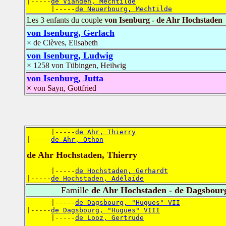
|-----
de Vianden, Mechtilde
      |-----
de Neuerbourg, Mechtilde
Les 3 enfants du couple
von Isenburg - de Ahr Hochstaden
von Isenburg, Gerlach
× de Clèves, Elisabeth
von Isenburg, Ludwig
× 1258 von Tübingen, Heilwig
von Isenburg, Jutta
× von Sayn, Gottfried
      |-----
de Ahr, Thierry
|-----
de Ahr, Othon
de Ahr Hochstaden, Thierry
      |-----
de Hochstaden, Gerhardt
|-----
de Hochstaden, Adélaïde
Famille
de Ahr Hochstaden - de Dagsbour
      |-----
de Dagsbourg, "Hugues" VII
|-----
de Dagsbourg, "Hugues" VIII
      |-----
de Looz, Gertrude