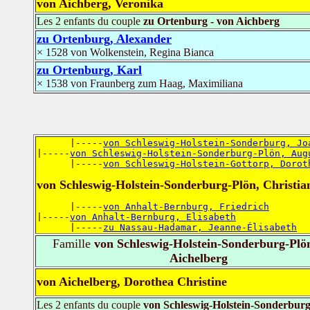
von Aichberg, Veronika
Les 2 enfants du couple
zu Ortenburg - von Aichberg
zu Ortenburg, Alexander
× 1528 von Wolkenstein, Regina Bianca
zu Ortenburg, Karl
× 1538 von Fraunberg zum Haag, Maximiliana
      |-----
von Schleswig-Holstein-Sonderburg, Jo
|-----
von Schleswig-Holstein-Sonderburg-Plön, Aug
      |-----
von Schleswig-Holstein-Gottorp, Dorot
von Schleswig-Holstein-Sonderburg-Plön, Christia
      |-----
von Anhalt-Bernburg, Friedrich
|-----
von Anhalt-Bernburg, Elisabeth
      |-----
zu Nassau-Hadamar, Jeanne-Élisabeth
Famille
von Schleswig-Holstein-Sonderburg-Plön
Aichelberg
von Aichelberg, Dorothea Christine
Les 2 enfants du couple
von Schleswig-Holstein-Sonderburg