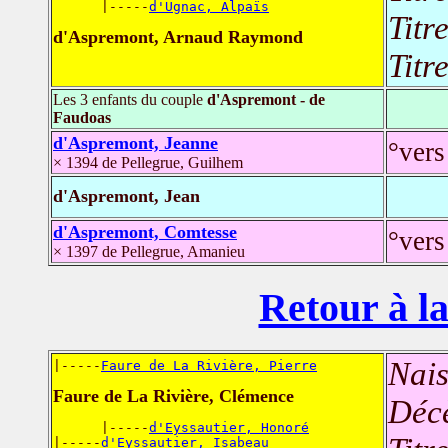
      |-----
d'Ugnac, Alpaïs
Titr
d'Aspremont, Arnaud Raymond
Titr
Les 3 enfants du couple
d'Aspremont - de
Faudoas
d'Aspremont, Jeanne
°vers
× 1394 de Pellegrue, Guilhem
d'Aspremont, Jean
d'Aspremont, Comtesse
°vers
× 1397 de Pellegrue, Amanieu
Retour à la
Nais
|-----
Faure de La Rivière, Pierre
Faure de La Rivière, Clémence
Déc
      |-----
d'Eyssautier, Honoré
|-----
d'Eyssautier, Isabeau