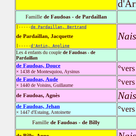
d'A
Famille
de Faudoas - de Pardaillan
|-----
de Pardaillan, Bertrand
Nais
de Pardaillan, Jacquette
|-----
d'Antin, Angline
Les 4 enfants du couple
de Faudoas - de
Pardaillan
de Faudoas, Douce
°vers
× 1438 de Montesquiou, Aysinus
de Faudoas, Aude
°vers
× 1440 de Voisins, Guillaume
Nais
de Faudoas, Agnès
de Faudoas, Jehan
°vers
× 1447 d'Estaing, Antoinette
Famille
de Faudoas - de Billy
Nais
de Billy, Anne