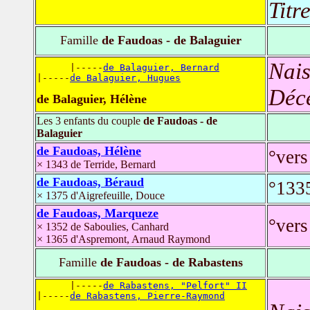
Titr
Famille
de Faudoas - de Balaguier
Nais
      |-----
de Balaguier, Bernard
|-----
de Balaguier, Hugues
Déc
de Balaguier, Hélène
Les 3 enfants du couple
de Faudoas - de
Balaguier
de Faudoas, Hélène
°vers
× 1343 de Terride, Bernard
de Faudoas, Béraud
°133
× 1375 d'Aigrefeuille, Douce
de Faudoas, Marqueze
°vers
× 1352 de Saboulies, Canhard
× 1365 d'Aspremont, Arnaud Raymond
Famille
de Faudoas - de Rabastens
      |-----
de Rabastens, "Pelfort" II
|-----
de Rabastens, Pierre-Raymond