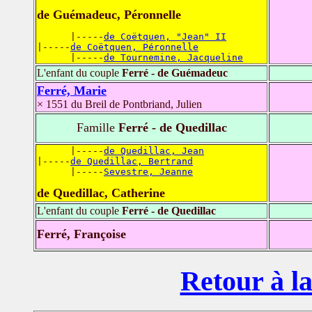
de Guémadeuc, Péronnelle
      |-----
de Coëtquen, "Jean" II
|-----
de Coëtquen, Péronnelle
      |-----
de Tournemine, Jacqueline
L'enfant du couple
Ferré - de Guémadeuc
Ferré, Marie
× 1551 du Breil de Pontbriand, Julien
Famille
Ferré - de Quedillac
      |-----
de Quedillac, Jean
|-----
de Quedillac, Bertrand
      |-----
Sevestre, Jeanne
de Quedillac, Catherine
L'enfant du couple
Ferré - de Quedillac
Ferré, Françoise
Retour à la