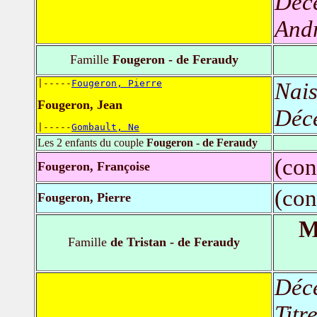
Déc
Andr
Famille
Fougeron - de Feraudy
|-----
Fougeron, Pierre
Nais
Fougeron, Jean
Déc
|-----
Gombault, Ne
Les 2 enfants du couple
Fougeron - de Feraudy
(con
Fougeron, Françoise
(con
Fougeron, Pierre
M
Famille
de Tristan - de Feraudy
Déc
Titr