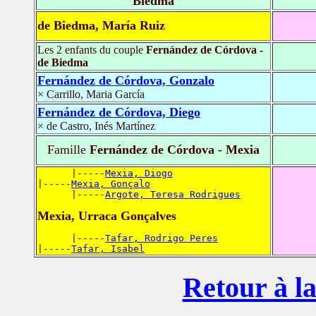
Biedma
de Biedma, María Ruiz
Les 2 enfants du couple
Fernández de Córdova -
de Biedma
Fernández de Córdova, Gonzalo
× Carrillo, Maria García
Fernández de Córdova, Diego
× de Castro, Inés Martínez
Famille
Fernández de Córdova - Mexia
      |-----
Mexia, Diogo
|-----
Mexia, Gonçalo
      |-----
Argote, Teresa Rodrigues
Mexia, Urraca Gonçalves
      |-----
Tafar, Rodrigo Peres
|-----
Tafar, Isabel
Retour à la