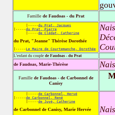
gouv
Famille
de Faudoas - du Prat
Nais
      |-----
du Prat, Jacques
|-----
du Prat, Pierre
      |-----
de Clédat, Catherine
Déc
du Prat, "Jeanne" Thérèse Dorothée
Cour
|-----
Le Maire de Courtemanche, Dorothée
L'enfant du couple
de Faudoas - du Prat
Nais
de Faudoas, Marie-Thérèse
M
Famille
de Faudoas - de Carbonnel de
Canisy
      |-----
de Carbonnel, Hervé
|-----
de Carbonnel, René
      |-----
de Juyé, Catherine
Nais
de Carbonnel de Canisy, Marie Hervée