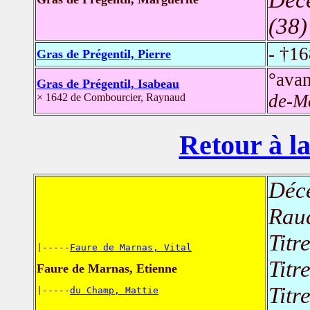
(38)
- †1
Gras de Prégentil, Pierre
°ava
Gras de Prégentil, Isabeau
de-M
× 1642 de Combourcier, Raynaud
Retour à la
Déc
Rauc
Titr
|-----
Faure de Marnas, Vital
Titr
Faure de Marnas, Etienne
Titr
|-----
du Champ, Mattie