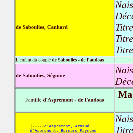
Nais
Déc
Titr
de Saboulies, Canhard
Titr
Titr
L'enfant du couple
de Saboulies - de Faudoas
Nais
de Saboulies, Séguine
Déc
Mar
Famille
d'Aspremont - de Faudoas
Nais
      |-----
d'Aspremont, Arnaud
Titr
|-----
d'Aspremont, Bernard Raymond