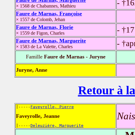
Faure de Marnas, Marguerite
- †1
× 1568 de Chabannes, Mathieu
Faure de Marnas, Françoise
× 1557 de Colomb, Jehan
Faure de Marnas, Florie
- †17
× 1559 de Figon, Charles
Faure de Marnas, Marguerite
- †ap
× 1583 de La Valette, Charles
Famille
Faure de Marnas - Juryne
Juryne, Anne
Retour à la
|-----
Faveyrolle, Pierre
Nais
Faveyrolle, Jeanne
|-----
Deleuzière, Marguerite