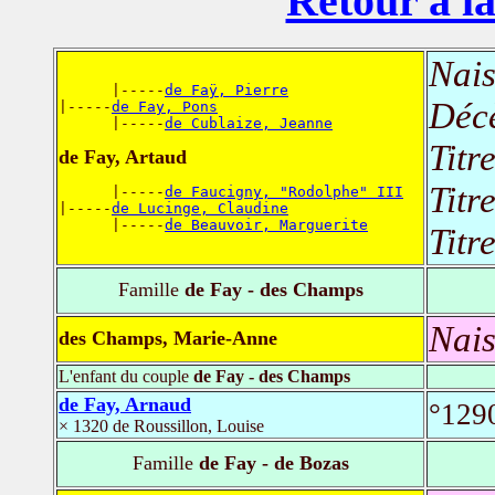
Retour à la
Nais
      |-----
de Faÿ, Pierre
Déc
|-----
de Fay, Pons
      |-----
de Cublaize, Jeanne
Titr
de Fay, Artaud
Titr
      |-----
de Faucigny, "Rodolphe" III
|-----
de Lucinge, Claudine
      |-----
de Beauvoir, Marguerite
Titr
Famille
de Fay - des Champs
Nais
des Champs, Marie-Anne
L'enfant du couple
de Fay - des Champs
de Fay, Arnaud
°1290
× 1320 de Roussillon, Louise
Famille
de Fay - de Bozas