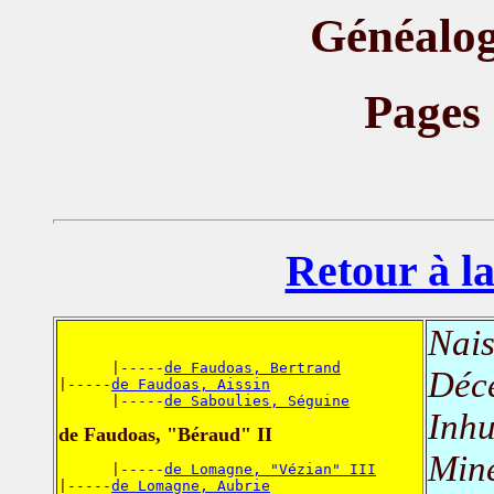
Généalog
Pages
Retour à la
Nais
      |-----
de Faudoas, Bertrand
Déc
|-----
de Faudoas, Aissin
      |-----
de Saboulies, Séguine
Inh
de Faudoas, "Béraud" II
Mine
      |-----
de Lomagne, "Vézian" III
|-----
de Lomagne, Aubrie