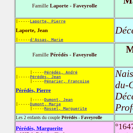
Ma
Famille
Laporte - Faveyrolle
|-----
Laporte, Pierre
Déc
Laporte, Jean
|-----
d'Assas, Marie
M
Famille
Pérédès - Faveyrolle
Nais
      |-----
Pérédès, André
|-----
Pérédès, Jean
      |-----
Pénarier, Françoise
du-G
Pérédès, Pierre
Déc
      |-----
Dumont, Jean
|-----
Dumont, Marie
Prof
      |-----
Rossel, Marguerite
Les 2 enfants du couple
Pérédès - Faveyrolle
°164
Pérédès, Marguerite