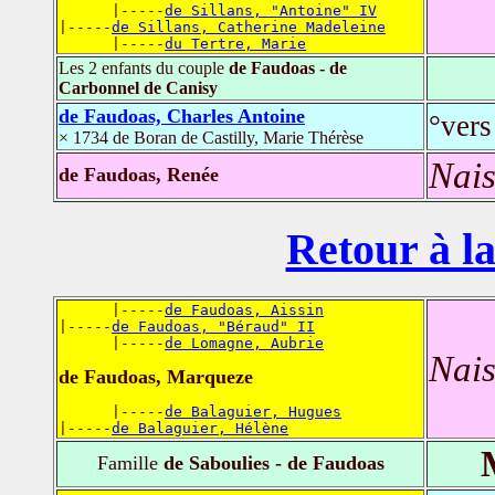
      |-----
de Sillans, "Antoine" IV
|-----
de Sillans, Catherine Madeleine
      |-----
du Tertre, Marie
Les 2 enfants du couple
de Faudoas - de
Carbonnel de Canisy
de Faudoas, Charles Antoine
°vers
× 1734 de Boran de Castilly, Marie Thérèse
Nais
de Faudoas, Renée
Retour à la
      |-----
de Faudoas, Aissin
|-----
de Faudoas, "Béraud" II
      |-----
de Lomagne, Aubrie
Nais
de Faudoas, Marqueze
      |-----
de Balaguier, Hugues
|-----
de Balaguier, Hélène
Famille
de Saboulies - de Faudoas