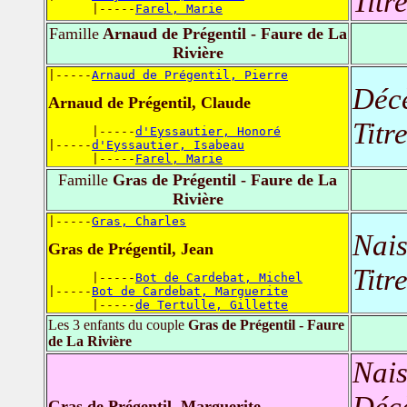
Titr
      |-----
Farel, Marie
Famille
Arnaud de Prégentil - Faure de La
Rivière
|-----
Arnaud de Prégentil, Pierre
Déc
Arnaud de Prégentil, Claude
Titr
      |-----
d'Eyssautier, Honoré
|-----
d'Eyssautier, Isabeau
      |-----
Farel, Marie
Famille
Gras de Prégentil - Faure de La
Rivière
|-----
Gras, Charles
Nais
Gras de Prégentil, Jean
Titr
      |-----
Bot de Cardebat, Michel
|-----
Bot de Cardebat, Marguerite
      |-----
de Tertulle, Gillette
Les 3 enfants du couple
Gras de Prégentil - Faure
de La Rivière
Nais
Déc
Gras de Prégentil, Marguerite