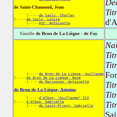
Dé
de Saint-Chamond, Jean
Tit
      |-----
de Saulx, Charles
|-----
de Saulx, Louise
d'A
      |-----
Pot, Antoinette
Famille
de Bron de La Liègue - de Fay
Nai
Tit
Tit
Fo
      |-----
de Bron de La Liègue, Guillaume
|-----
de Bron de La Liègue, René
      |-----
de Marconnay, Antoinette
Tit
de Bron de La Liègue, Antoine
Tit
      |-----
d'Albon, "Guillaume" III
|-----
d'Albon, Gabrielle
Tit
      |-----
de Saint-Priest, Gabrielle
Sai