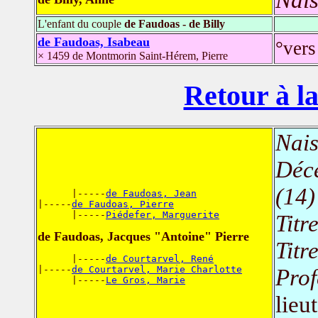
L'enfant du couple
de Faudoas - de Billy
de Faudoas, Isabeau
°vers
× 1459 de Montmorin Saint-Hérem, Pierre
Retour à la
Nais
Déc
(14)
      |-----
de Faudoas, Jean
|-----
de Faudoas, Pierre
      |-----
Piédefer, Marguerite
Titr
de Faudoas, Jacques "Antoine" Pierre
Titr
      |-----
de Courtarvel, René
|-----
de Courtarvel, Marie Charlotte
Prof
      |-----
Le Gros, Marie
lieu