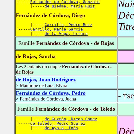
Nai
|-----
Fernández de Córdova, Gonzalo
      |-----
de Biedma, María Ruiz
Déc
Fernández de Córdova, Diego
Titr
      |-----
Carrillo, Pedro Ruiz
|-----
Carrillo, Maria García
      |-----
de La Vega, Urraca
Famille
Fernández de Córdova - de Rojas
de Rojas, Sancha
Les 2 enfants du couple
Fernández de Córdova -
de Rojas
de Rojas, Juan Rodríguez
× Manrique de Lara, Elvira
Fernández de Córdova, Pedro
- †s
× Fernández de Córdova, Juana
Famille
Fernández de Córdova - de Toledo
      |-----
de Guzmán, Diego Gómez
|-----
de Toledo, Pedro Suárez
      |-----
de Ayala, Inés
Déc