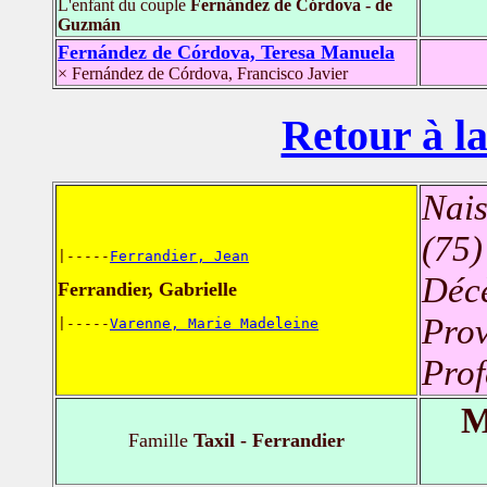
L'enfant du couple
Fernández de Córdova - de
Guzmán
Fernández de Córdova, Teresa Manuela
× Fernández de Córdova, Francisco Javier
Retour à la
Nais
(75)
|-----
Ferrandier, Jean
Déc
Ferrandier, Gabrielle
Prov
|-----
Varenne, Marie Madeleine
Prof
M
Famille
Taxil - Ferrandier