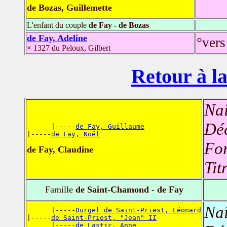
de Bozas, Guillemette
L'enfant du couple
de Fay - de Bozas
de Fay, Adeline
°vers
× 1327 du Peloux, Gilbert
Retour à la
Nai
Dé
      |-----
de Fay, Guillaume
|-----
de Fay, Noël
For
de Fay, Claudine
Tit
Famille
de Saint-Chamond - de Fay
Nai
      |-----
Durgel de Saint-Priest, Léonard
|-----
de Saint-Priest, "Jean" II
      |-----
de Lastic, Anne