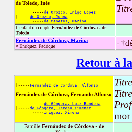
de Toledo, Inés
Titr
      |-----
de Orozco, Iñigo López
|-----
de Orozco, Juana
      |-----
de Menezes, Marina
L'enfant du couple
Fernández de Córdova - de
Toledo
Fernández de Córdova, Marina
- †d
× Enríquez, Fadrique
Retour à la
Titr
|-----
Fernández de Córdova, Alfonso
Titr
Fernández de Córdova, Fernando Alfonso
Prof
      |-----
de Góngora, Luiz Bandoma
|-----
de Góngora, Teresa Ximénez
      |-----
Iñiguez, Ximena
mor
Famille
Fernández de Córdova - de