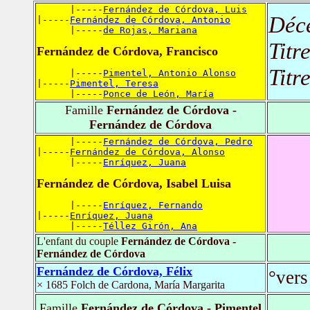
      |-----
Fernández de Córdova, Luis
Déc
|-----
Fernández de Córdova, Antonio
      |-----
de Rojas, Mariana
Titr
Fernández de Córdova, Francisco
Titr
      |-----
Pimentel, Antonio Alonso
|-----
Pimentel, Teresa
      |-----
Ponce de León, María
Famille
Fernández de Córdova -
Fernández de Córdova
      |-----
Fernández de Córdova, Pedro
|-----
Fernández de Córdova, Alonso
      |-----
Enríquez, Juana
Fernández de Córdova, Isabel Luisa
      |-----
Enríquez, Fernando
|-----
Enríquez, Juana
      |-----
Téllez Girón, Ana
L'enfant du couple
Fernández de Córdova -
Fernández de Córdova
Fernández de Córdova, Félix
°vers
× 1685 Folch de Cardona, María Margarita
Famille
Fernández de Córdova - Pimentel