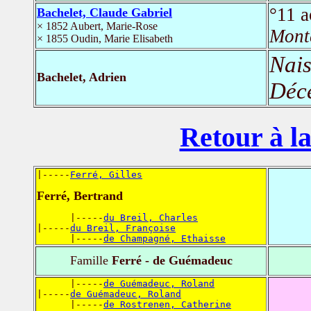
°11 
Bachelet, Claude Gabriel
× 1852 Aubert, Marie-Rose
Mont
× 1855 Oudin, Marie Elisabeth
Nais
Bachelet, Adrien
Déc
Retour à la
|-----
Ferré, Gilles
Ferré, Bertrand
      |-----
du Breil, Charles
|-----
du Breil, Françoise
      |-----
de Champagné, Ethaisse
Famille
Ferré - de Guémadeuc
      |-----
de Guémadeuc, Roland
|-----
de Guémadeuc, Roland
      |-----
de Rostrenen, Catherine