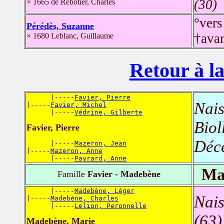
(30)
× 1665 de Rebotier, Charles
°ver
Pérédès, Suzanne
†ava
× 1680 Leblanc, Guillaume
Retour à la
      |-----
Favier, Pierre
Nais
|-----
Favier, Michel
      |-----
Védrine, Gilberte
Biol
Favier, Pierre
Déc
      |-----
Mazeron, Jean
|-----
Mazeron, Anne
      |-----
Payrard, Anne
Ma
Famille
Favier - Madebène
      |-----
Madebène, Léger
Nais
|-----
Madebène, Charles
      |-----
Lelion, Peronnelle
(63)
Madebène, Marie