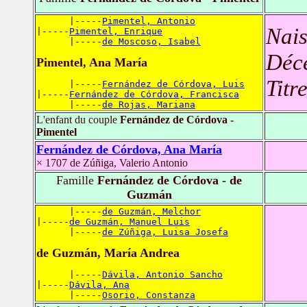
      |-----
Pimentel, Antonio
Nais
|-----
Pimentel, Enrique
      |-----
de Moscoso, Isabel
Déc
Pimentel, Ana María
Titr
      |-----
Fernández de Córdova, Luis
|-----
Fernández de Córdova, Francisca
      |-----
de Rojas, Mariana
L'enfant du couple
Fernández de Córdova -
Pimentel
Fernández de Córdova, Ana María
× 1707 de Zúñiga, Valerio Antonio
Famille
Fernández de Córdova - de
Guzmán
      |-----
de Guzmán, Melchor
|-----
de Guzmán, Manuel Luis
      |-----
de Zúñiga, Luisa Josefa
de Guzmán, María Andrea
      |-----
Dávila, Antonio Sancho
|-----
Dávila, Ana
      |-----
Osorio, Constanza