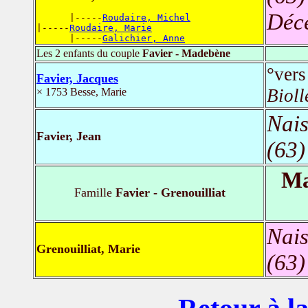
Déc
      |-----
Roudaire, Michel
|-----
Roudaire, Marie
      |-----
Galichier, Anne
Les 2 enfants du couple
Favier - Madebène
°ver
Favier, Jacques
Bioll
× 1753 Besse, Marie
Nais
Favier, Jean
(63)
Ma
Famille
Favier - Grenouilliat
Nais
Grenouilliat, Marie
(63)