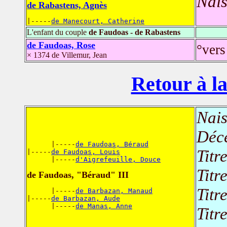
Nais
de Rabastens, Agnès
|-----
de Manecourt, Catherine
L'enfant du couple
de Faudoas - de Rabastens
de Faudoas, Rose
°vers
× 1374 de Villemur, Jean
Retour à la
Nais
Déc
      |-----
de Faudoas, Béraud
Titr
|-----
de Faudoas, Louis
      |-----
d'Aigrefeuille, Douce
Titr
de Faudoas, "Béraud" III
Titr
      |-----
de Barbazan, Manaud
|-----
de Barbazan, Aude
      |-----
de Manas, Anne
Titr