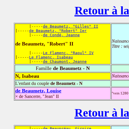
Retour à la
      |-----
de Beaumetz, "Gilles" II
|-----
de Beaumetz, "Robert" Ier
      |-----
de Condé, Jeanne
Naissanc
de Beaumetz, "Robert" II
Titre :
se
      |-----
Le Flamenc, "Raoul" IV
|-----
Le Flamenc, Isabeau
      |-----
de Chaumont, Jeanne
Famille
de Beaumetz - N
N, Isabeau
Naissanc
L'enfant du couple
de Beaumetz - N
de Beaumetz, Louise
°vers 1280
× de Sancerre, "Jean" II
Retour à la
      |-----
de Beaupréau, Giroire