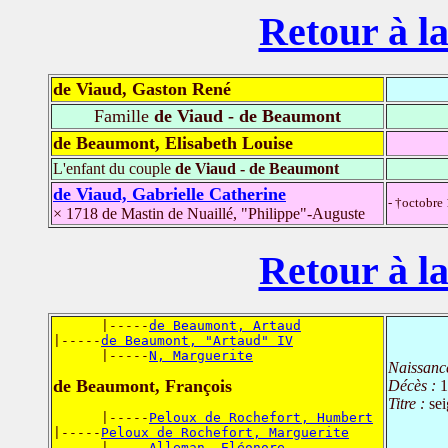
Retour à la
de Viaud, Gaston René
Famille
de Viaud - de Beaumont
de Beaumont, Elisabeth Louise
L'enfant du couple
de Viaud - de Beaumont
de Viaud, Gabrielle Catherine
- †octobre
× 1718 de Mastin de Nuaillé, "Philippe"-Auguste
Retour à la
      |-----
de Beaumont, Artaud
|-----
de Beaumont, "Artaud" IV
      |-----
N, Marguerite
Naissanc
de Beaumont, François
Décès :
1
Titre :
sei
      |-----
Peloux de Rochefort, Humbert
|-----
Peloux de Rochefort, Marguerite
      |-----
Alleman, Eléonore