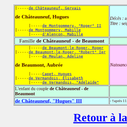
|-----
de Châteauneuf, Gervais
de Châteauneuf, Hugues
Décès :
a
Titre :
se
      |-----
de Montgommery, "Roger" II
|-----
de Montgommery, Mabille
      |-----
d'Alençon, Mabille
Famille
de Châteauneuf - de Beaumont
      |-----
de Beaumont-le-Roger, Roger
|-----
de Beaumont-le-Roger, "Robert" Ier
      |-----
de Meulan, Adeline
de Beaumont, Aubrée
Naissanc
      |-----
Capet, Hugues
|-----
de Vermandois, Élisabeth
      |-----
de Vermandois, "Adélaïde"
L'enfant du couple
de Châteauneuf - de
Beaumont
de Châteauneuf, "Hugues" III
- †après 1
Retour à la