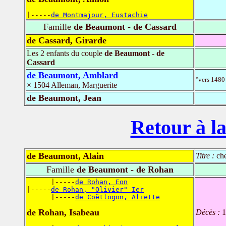
|-----
de Montmajour, Eustachie
Famille
de Beaumont - de Cassard
de Cassard, Girarde
Les 2 enfants du couple
de Beaumont - de
Cassard
de Beaumont, Amblard
°vers 1480 
× 1504 Alleman, Marguerite
de Beaumont, Jean
Retour à la
de Beaumont, Alain
Titre :
che
Famille
de Beaumont - de Rohan
      |-----
de Rohan, Eon
|-----
de Rohan, "Olivier" Ier
      |-----
de Coëtlogon, Aliette
de Rohan, Isabeau
Décès :
1