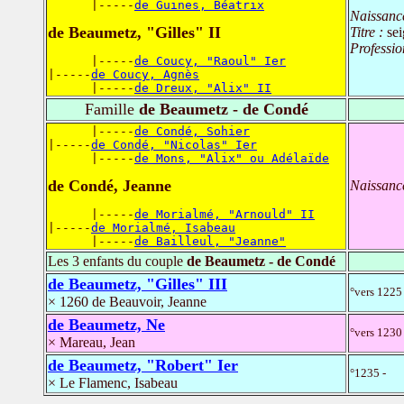
      |-----
de Guines, Béatrix
Naissanc
de Beaumetz, "Gilles" II
Titre :
se
Professio
      |-----
de Coucy, "Raoul" Ier
|-----
de Coucy, Agnès
      |-----
de Dreux, "Alix" II
Famille
de Beaumetz - de Condé
      |-----
de Condé, Sohier
|-----
de Condé, "Nicolas" Ier
      |-----
de Mons, "Alix" ou Adélaïde
de Condé, Jeanne
Naissanc
      |-----
de Morialmé, "Arnould" II
|-----
de Morialmé, Isabeau
      |-----
de Bailleul, "Jeanne"
Les 3 enfants du couple
de Beaumetz - de Condé
de Beaumetz, "Gilles" III
°vers 1225
× 1260 de Beauvoir, Jeanne
de Beaumetz, Ne
°vers 1230 
× Mareau, Jean
de Beaumetz, "Robert" Ier
°1235 -
× Le Flamenc, Isabeau