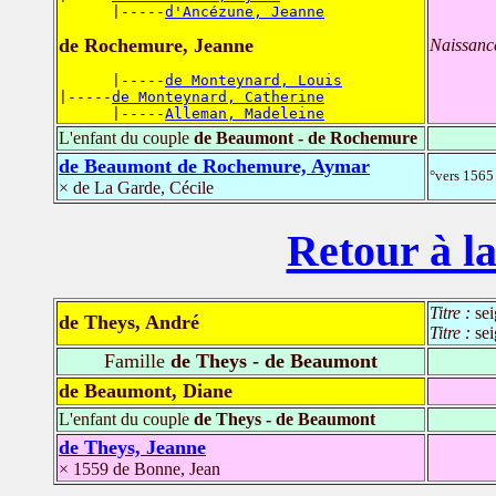
      |-----
d'Ancézune, Jeanne
de Rochemure, Jeanne
Naissanc
      |-----
de Monteynard, Louis
|-----
de Monteynard, Catherine
      |-----
Alleman, Madeleine
L'enfant du couple
de Beaumont - de Rochemure
de Beaumont de Rochemure, Aymar
°vers 1565 
× de La Garde, Cécile
Retour à la
Titre :
se
de Theys, André
Titre :
sei
Famille
de Theys - de Beaumont
de Beaumont, Diane
L'enfant du couple
de Theys - de Beaumont
de Theys, Jeanne
× 1559 de Bonne, Jean