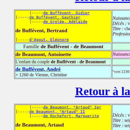
      |-----
de Buffévent, Didier
|-----
de Buffévent, Gauthier
Naissanc
      |-----
de Grolée, Adélaïde
Décès :
v
Titre :
che
de Buffévent, Bertrand
Professio
|-----
d'Agout, Eléonore
Famille
de Buffévent - de Beaumont
de Beaumont, Antoinette
Naissanc
L'enfant du couple
de Buffévent - de Beaumont
de Buffévent, André
°vers 1230
× 1260 de Vienne, Christine
Retour à la
      |-----
de Beaumont, "Artaud" Ier
|-----
de Beaumont, "Artaud" II
Décès :
v
      |-----
de Rochefort, Marguerite
Titre :
se
de Beaumont, Artaud
Titre :
sei