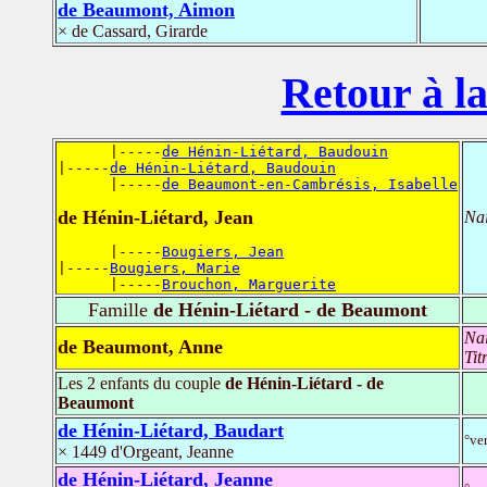
de Beaumont, Aimon
× de Cassard, Girarde
Retour à la
      |-----
de Hénin-Liétard, Baudouin
|-----
de Hénin-Liétard, Baudouin
      |-----
de Beaumont-en-Cambrésis, Isabelle
de Hénin-Liétard, Jean
Na
      |-----
Bougiers, Jean
|-----
Bougiers, Marie
      |-----
Brouchon, Marguerite
Famille
de Hénin-Liétard - de Beaumont
Na
de Beaumont, Anne
Tit
Les 2 enfants du couple
de Hénin-Liétard - de
Beaumont
de Hénin-Liétard, Baudart
°ve
× 1449 d'Orgeant, Jeanne
de Hénin-Liétard, Jeanne