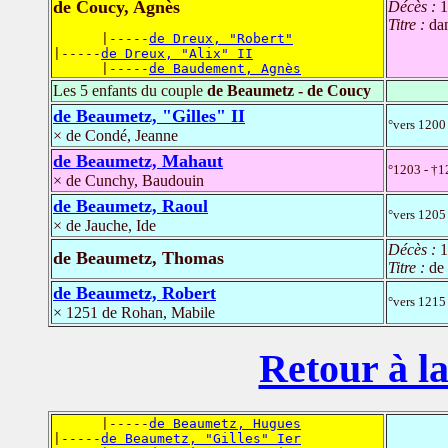
de Coucy, Agnès
Décès :
1
Titre :
da
      |-----
de Dreux, "Robert"
|-----
de Dreux, "Alix" II
      |-----
de Baudement, Agnès
Les 5 enfants du couple
de Beaumetz - de Coucy
de Beaumetz, "Gilles" II
°vers 1200 
× de Condé, Jeanne
de Beaumetz, Mahaut
°1203 - †1
× de Cunchy, Baudouin
de Beaumetz, Raoul
°vers 1205 
× de Jauche, Ide
Décès :
1
de Beaumetz, Thomas
Titre :
de
de Beaumetz, Robert
°vers 121
× 1251 de Rohan, Mabile
Retour à la
      |-----
de Beaumetz, Hugues
|-----
de Beaumetz, "Gilles" Ier