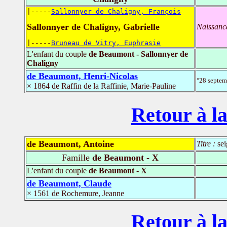
|-----
Sallonnyer de Chaligny, François
Sallonnyer de Chaligny, Gabrielle
Naissanc
|-----
Bruneau de Vitry, Euphrasie
L'enfant du couple
de Beaumont - Sallonnyer de
Chaligny
de Beaumont, Henri-Nicolas
°28 septe
× 1864 de Raffin de la Raffinie, Marie-Pauline
Retour à la
de Beaumont, Antoine
Titre :
se
Famille
de Beaumont - X
L'enfant du couple
de Beaumont - X
de Beaumont, Claude
× 1561 de Rochemure, Jeanne
Retour à la