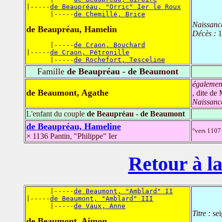
|-----
de Beaupréau, "Orric" Ier le Roux
      |-----
de Chemillé, Brice
Naissanc
de Beaupréau, Hamelin
Décès :
1
      |-----
de Craon, Bouchard
|-----
de Craon, Pétronille
      |-----
de Rochefort, Tesceline
Famille
de Beaupréau - de Beaumont
égalemen
de Beaumont, Agathe
, dite de
Naissanc
L'enfant du couple
de Beaupréau - de Beaumont
de Beaupréau, Hameline
°vers 1107 
× 1136 Pantin, "Philippe" Ier
Retour à la
      |-----
de Beaumont, "Amblard" II
|-----
de Beaumont, "Amblard" III
      |-----
de Vaux, Anne
Titre :
se
de Beaumont, Aimon