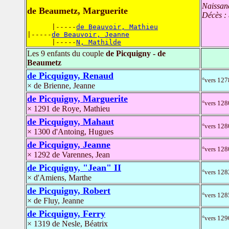
Naissan
de Beaumetz, Marguerite
Décès :
      |-----
de Beauvoir, Mathieu
|-----
de Beauvoir, Jeanne
      |-----
N, Mathilde
Les 9 enfants du couple
de Picquigny - de
Beaumetz
de Picquigny, Renaud
°vers 127
× de Brienne, Jeanne
de Picquigny, Marguerite
°vers 128
× 1291 de Roye, Mathieu
de Picquigny, Mahaut
°vers 128
× 1300 d'Antoing, Hugues
de Picquigny, Jeanne
°vers 128
× 1292 de Varennes, Jean
de Picquigny, "Jean" II
°vers 128
× d'Amiens, Marthe
de Picquigny, Robert
°vers 128
× de Fluy, Jeanne
de Picquigny, Ferry
°vers 129
× 1319 de Nesle, Béatrix