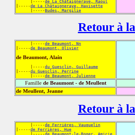
      |-----
de La Châtaigneraye, Raoul
|-----
de La Châtaigneraye, Havisette
      |-----
Budes, Margilie
Retour à la
      |-----
de Beaumont, Nn
|-----
de Beaumont, Olivier
de Beaumont, Alain
      |-----
du Guesclin, Guillaume
|-----
du Guesclin, Perrine
      |-----
de Beaumont, Julienne
Famille
de Beaumont - de Meullent
de Meullent, Jeanne
Retour à la
      |-----
de Ferrières, Vauquelin
|-----
de Ferrières, Hue
      |-----
de Beaumont-le-Roger, Amicie