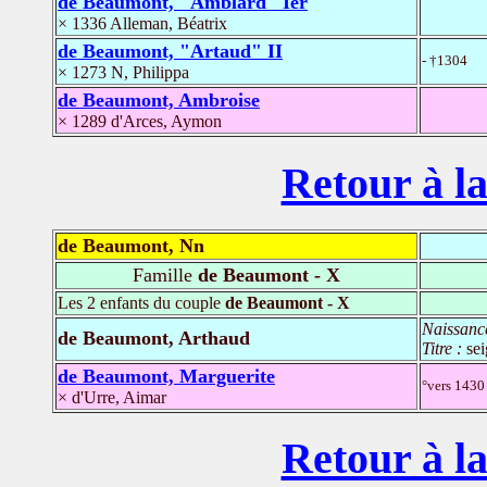
de Beaumont, "Amblard" Ier
× 1336 Alleman, Béatrix
de Beaumont, "Artaud" II
- †1304
× 1273 N, Philippa
de Beaumont, Ambroise
× 1289 d'Arces, Aymon
Retour à la
de Beaumont, Nn
Famille
de Beaumont - X
Les 2 enfants du couple
de Beaumont - X
Naissanc
de Beaumont, Arthaud
Titre :
se
de Beaumont, Marguerite
°vers 1430
× d'Urre, Aimar
Retour à la