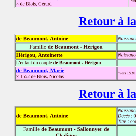
°ve
× de Blois, Gérard
Retour à la
de Beaumont, Antoine
Naissanc
Famille
de Beaumont - Hérigou
Hérigou, Antoinette
Naissanc
L'enfant du couple
de Beaumont - Hérigou
de Beaumont, Marie
°vers 1530 
× 1552 de Blois, Nicolas
Retour à la
Naissanc
de Beaumont, Antoine
Décès :
0
Titre :
co
Famille
de Beaumont - Sallonnyer de
Chaligny