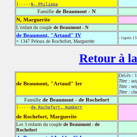
|-----
N, Philippa
Famille
de Beaumont - N
N, Marguerite
L'enfant du couple
de Beaumont - N
de Beaumont, "Artaud" IV
- †après 1
× 1347 Peloux de Rochefort, Marguerite
Retour à la
Décès :
1
Titre :
se
de Beaumont, "Artaud" Ier
Titre :
sei
Titre :
che
Famille
de Beaumont - de Rochefort
|-----
de Rochefort, Humbert
de Rochefort, Marguerite
Les 3 enfants du couple
de Beaumont - de
Rochefort