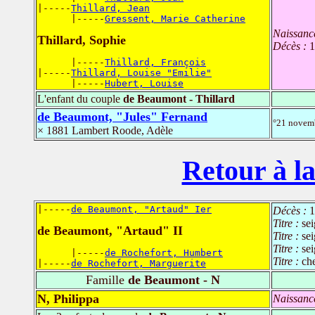
|-----
Thillard, Jean
      |-----
Gressent, Marie Catherine
Naissanc
Thillard, Sophie
Décès :
1
      |-----
Thillard, François
|-----
Thillard, Louise "Emilie"
      |-----
Hubert, Louise
L'enfant du couple
de Beaumont - Thillard
de Beaumont, "Jules" Fernand
°21 novem
× 1881 Lambert Roode, Adèle
Retour à la
|-----
de Beaumont, "Artaud" Ier
Décès :
1
Titre :
se
de Beaumont, "Artaud" II
Titre :
sei
Titre :
se
      |-----
de Rochefort, Humbert
Titre :
che
|-----
de Rochefort, Marguerite
Famille
de Beaumont - N
N, Philippa
Naissanc