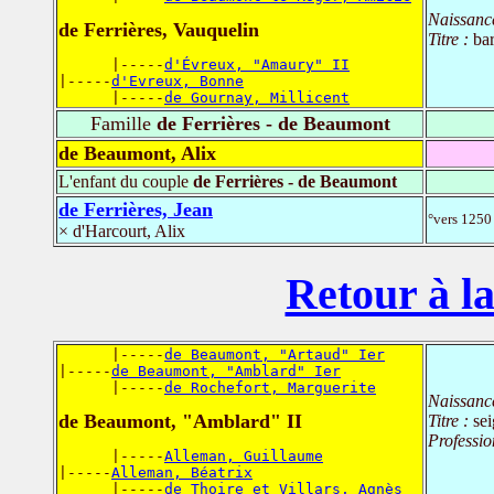
Naissanc
de Ferrières, Vauquelin
Titre :
bar
      |-----
d'Évreux, "Amaury" II
|-----
d'Evreux, Bonne
      |-----
de Gournay, Millicent
Famille
de Ferrières - de Beaumont
de Beaumont, Alix
L'enfant du couple
de Ferrières - de Beaumont
de Ferrières, Jean
°vers 1250
× d'Harcourt, Alix
Retour à la
      |-----
de Beaumont, "Artaud" Ier
|-----
de Beaumont, "Amblard" Ier
      |-----
de Rochefort, Marguerite
Naissanc
de Beaumont, "Amblard" II
Titre :
se
Professio
      |-----
Alleman, Guillaume
|-----
Alleman, Béatrix
      |-----
de Thoire et Villars, Agnès