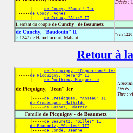
Décès :
1
      |-----
de Coucy, "Raoul" Ier
|-----
de Coucy, Agnès
      |-----
de Dreux, "Alix" II
L'enfant du couple
de Cunchy - de Beaumetz
de Cunchy, "Baudouin" II
°vers 1220 
× 1247 de Hamelincourt, Mahaut
Retour à la
      |-----
de Picquigny, "Enguerrand" Ier
|-----
de Picquigny, "Gérard" II
      |-----
de Ponthieu, Marguerite
Naissan
de Picquigny, "Jean" Ier
Décès :
Titre :
v
      |-----
de Cresécques, "Anseau" II
|-----
de Cresécques, Mathilde
      |-----
de Guines, Béatrix
Famille
de Picquigny - de Beaumetz
      |-----
de Beaumetz, "Gilles" II
|-----
de Beaumetz, "Gilles" III
      |-----
de Condé, Jeanne