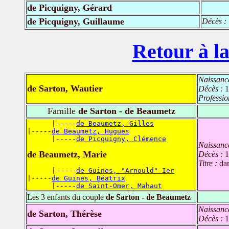
de Picquigny, Gérard
de Picquigny, Guillaume
Décès :
Retour à la
Naissanc
de Sarton, Wautier
Décès :
1
Professio
Famille
de Sarton - de Beaumetz
      |-----
de Beaumetz, Gilles
|-----
de Beaumetz, Hugues
      |-----
de Picquigny, Clémence
Naissanc
de Beaumetz, Marie
Décès :
1
Titre :
da
      |-----
de Guines, "Arnould" Ier
|-----
de Guines, Béatrix
      |-----
de Saint-Omer, Mahaut
Les 3 enfants du couple
de Sarton - de Beaumetz
Naissanc
de Sarton, Thérèse
Décès :
1