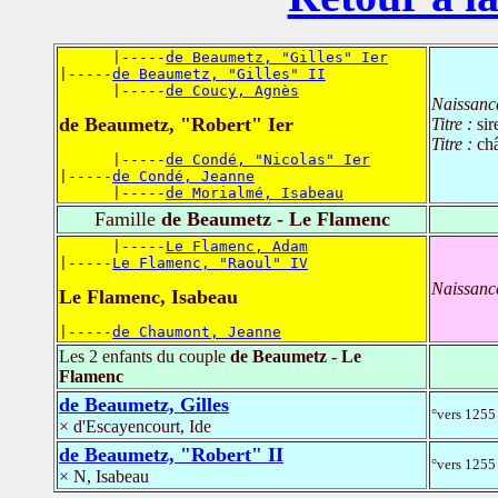
      |-----
de Beaumetz, "Gilles" Ier
|-----
de Beaumetz, "Gilles" II
      |-----
de Coucy, Agnès
Naissanc
de Beaumetz, "Robert" Ier
Titre :
si
Titre :
ch
      |-----
de Condé, "Nicolas" Ier
|-----
de Condé, Jeanne
      |-----
de Morialmé, Isabeau
Famille
de Beaumetz - Le Flamenc
      |-----
Le Flamenc, Adam
|-----
Le Flamenc, "Raoul" IV
Naissanc
Le Flamenc, Isabeau
|-----
de Chaumont, Jeanne
Les 2 enfants du couple
de Beaumetz - Le
Flamenc
de Beaumetz, Gilles
°vers 1255 
× d'Escayencourt, Ide
de Beaumetz, "Robert" II
°vers 1255 
× N, Isabeau