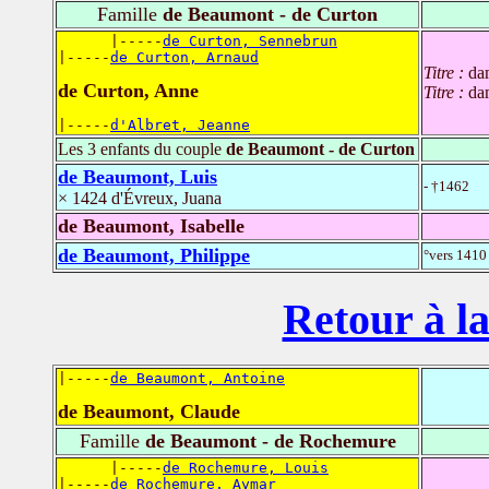
Famille
de Beaumont - de Curton
      |-----
de Curton, Sennebrun
|-----
de Curton, Arnaud
Titre :
da
de Curton, Anne
Titre :
da
|-----
d'Albret, Jeanne
Les 3 enfants du couple
de Beaumont - de Curton
de Beaumont, Luis
- †1462
× 1424 d'Évreux, Juana
de Beaumont, Isabelle
de Beaumont, Philippe
°vers 1410 
Retour à la
|-----
de Beaumont, Antoine
de Beaumont, Claude
Famille
de Beaumont - de Rochemure
      |-----
de Rochemure, Louis
|-----
de Rochemure, Aymar