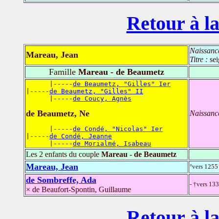
Retour à la
Naissanc
Mareau, Jean
Titre :
se
Famille
Mareau - de Beaumetz
      |-----
de Beaumetz, "Gilles" Ier
|-----
de Beaumetz, "Gilles" II
      |-----
de Coucy, Agnès
de Beaumetz, Ne
Naissanc
      |-----
de Condé, "Nicolas" Ier
|-----
de Condé, Jeanne
      |-----
de Morialmé, Isabeau
Les 2 enfants du couple
Mareau - de Beaumetz
Mareau, Jean
°vers 1255 
de Sombreffe, Ada
- †vers 13
× de Beaufort-Spontin, Guillaume
Retour à la