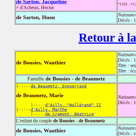
de Sarton, Jacqueline
°1191 - †1
× d'Acheux, Hector
Naissanc
de Sarton, Huon
Décès :
1
Retour à la
Naissanc
Décès :
1
de Bousies, Wauthier
Titre :
se
Titre :
éc
Famille
de Bousies - de Beaumetz
|-----
de Beaumetz, Enguerrand
de Beaumetz, Marie
Naissanc
Décès :
1
      |-----
d'Ailly, "Wallérand" II
|-----
d'Ailly, Marthe
      |-----
de Cramont, Béatrice
L'enfant du couple
de Bousies - de Beaumetz
Naissanc
de Bousies, Wauthier
Décès :
v