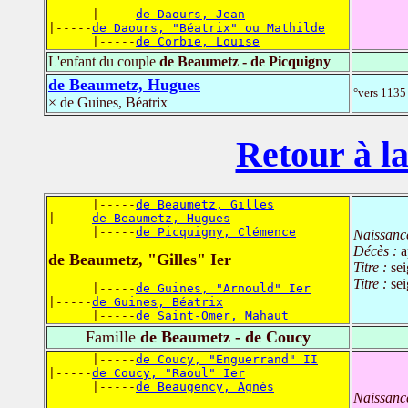
      |-----
de Daours, Jean
|-----
de Daours, "Béatrix" ou Mathilde
      |-----
de Corbie, Louise
L'enfant du couple
de Beaumetz - de Picquigny
de Beaumetz, Hugues
°vers 1135
× de Guines, Béatrix
Retour à la
      |-----
de Beaumetz, Gilles
|-----
de Beaumetz, Hugues
      |-----
de Picquigny, Clémence
Naissanc
Décès :
a
de Beaumetz, "Gilles" Ier
Titre :
se
Titre :
se
      |-----
de Guines, "Arnould" Ier
|-----
de Guines, Béatrix
      |-----
de Saint-Omer, Mahaut
Famille
de Beaumetz - de Coucy
      |-----
de Coucy, "Enguerrand" II
|-----
de Coucy, "Raoul" Ier
      |-----
de Beaugency, Agnès
Naissanc