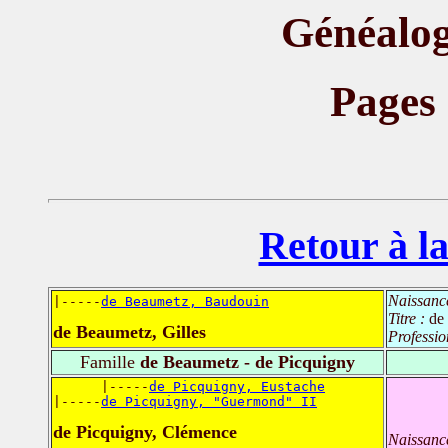
Généalog
Pages
Retour à la
Naissanc
|-----
de Beaumetz, Baudouin
Titre :
de
de Beaumetz, Gilles
Professio
Famille
de Beaumetz - de Picquigny
      |-----
de Picquigny, Eustache
|-----
de Picquigny, "Guermond" II
de Picquigny, Clémence
Naissanc