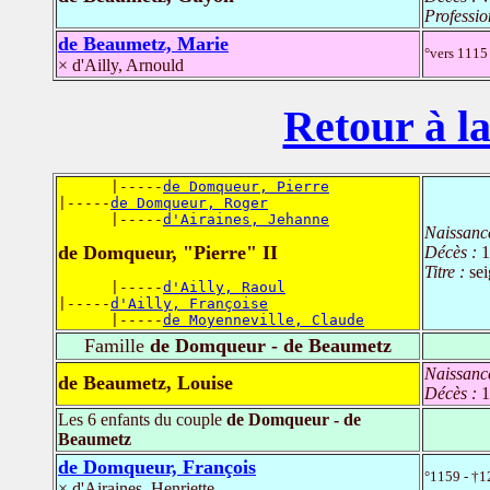
Professio
de Beaumetz, Marie
°vers 1115
× d'Ailly, Arnould
Retour à la
      |-----
de Domqueur, Pierre
|-----
de Domqueur, Roger
      |-----
d'Airaines, Jehanne
Naissanc
de Domqueur, "Pierre" II
Décès :
1
Titre :
se
      |-----
d'Ailly, Raoul
|-----
d'Ailly, Françoise
      |-----
de Moyenneville, Claude
Famille
de Domqueur - de Beaumetz
Naissanc
de Beaumetz, Louise
Décès :
1
Les 6 enfants du couple
de Domqueur - de
Beaumetz
de Domqueur, François
°1159 - †1
× d'Airaines, Henriette