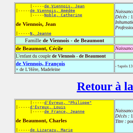
      |-----
de Viennois, Jean
|-----
de Viennois, Amédée
Naissanc
      |-----
Noble, Catherine
Décès :
1
Inhumati
de Viennois, Jean
Professio
|-----
N, Jeanne
Famille
de Viennois - de Beaumont
de Beaumont, Cécile
Naissanc
L'enfant du couple
de Viennois - de Beaumont
de Viennois, François
- †après 1
× de L'Hère, Madeleine
Retour à la
      |-----
d'Évreux, "Philippe"
|-----
d'Évreux, Louis
Naissanc
      |-----
de France, Jeanne
Décès :
1
de Beaumont, Charles
Titre :
po
|-----
de Lizarazu, Marie