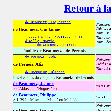
Retour à la
|-----
de Beaumetz, Enguerrand
Naissanc
Décès :
a
de Beaumetz, Guillaume
Titre :
se
      |-----
d'Ailly, "Wallérand" II
Titre :
sei
|-----
d'Ailly, Marthe
Titre :
éc
      |-----
de Cramont, Béatrice
Famille
de Beaumetz - de Pernois
|-----
de Pernois, Jehan
Naissanc
de Pernois, Alix
Décès :
a
Titre :
à 
|-----
de Domqueur, Blanche
Les 4 enfants du couple
de Beaumetz - de Pernois
de Beaumetz, Jeanne
°vers 1105
× d'Abbeville, "Hugues" Ier
de Beaumetz, Philippe
°vers 1110 
× 1139 Le Meschin, "Maud" ou Mathilde
Naissanc
de Beaumetz, Guyon
Décès :
v