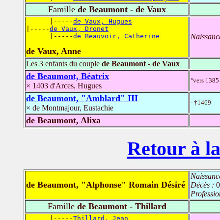
Famille
de Beaumont - de Vaux
      |-----
de Vaux, Hugues
|-----
de Vaux, Dronet
      |-----
de Beauvoir, Catherine
Naissanc
de Vaux, Anne
Les 3 enfants du couple
de Beaumont - de Vaux
de Beaumont, Béatrix
°vers 1385 
× 1403 d'Arces, Hugues
de Beaumont, "Amblard" III
- †1469
× de Montmajour, Eustachie
de Beaumont, Alixa
Retour à la
Naissanc
de Beaumont, "Alphonse" Romain Désiré
Décès :
0
Professio
Famille
de Beaumont - Thillard
      |-----
Thillard, Jean