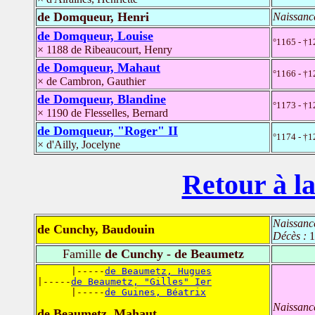
de Domqueur, Henri
Naissanc
de Domqueur, Louise
°1165 - †1
× 1188 de Ribeaucourt, Henry
de Domqueur, Mahaut
°1166 - †1
× de Cambron, Gauthier
de Domqueur, Blandine
°1173 - †1
× 1190 de Flesselles, Bernard
de Domqueur, "Roger" II
°1174 - †1
× d'Ailly, Jocelyne
Retour à la
Naissanc
de Cunchy, Baudouin
Décès :
1
Famille
de Cunchy - de Beaumetz
      |-----
de Beaumetz, Hugues
|-----
de Beaumetz, "Gilles" Ier
      |-----
de Guines, Béatrix
Naissanc
de Beaumetz, Mahaut