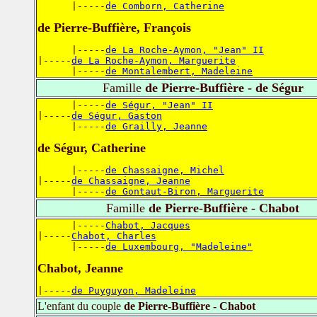
      |-----
de Comborn, Catherine
de Pierre-Buffière, François
      |-----
de La Roche-Aymon, "Jean" II
|-----
de La Roche-Aymon, Marguerite
      |-----
de Montalembert, Madeleine
Famille
de Pierre-Buffière - de Ségur
      |-----
de Ségur, "Jean" II
|-----
de Ségur, Gaston
      |-----
de Grailly, Jeanne
de Ségur, Catherine
      |-----
de Chassaigne, Michel
|-----
de Chassaigne, Jeanne
      |-----
de Gontaut-Biron, Marguerite
Famille
de Pierre-Buffière - Chabot
      |-----
Chabot, Jacques
|-----
Chabot, Charles
      |-----
de Luxembourg, "Madeleine"
Chabot, Jeanne
|-----
de Puyguyon, Madeleine
L'enfant du couple
de Pierre-Buffière - Chabot