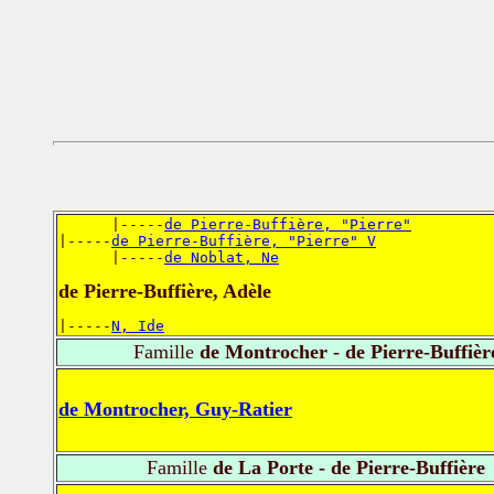
      |-----
de Pierre-Buffière, "Pierre"
|-----
de Pierre-Buffière, "Pierre" V
      |-----
de Noblat, Ne
de Pierre-Buffière, Adèle
|-----
N, Ide
Famille
de Montrocher - de Pierre-Buffièr
de Montrocher, Guy-Ratier
Famille
de La Porte - de Pierre-Buffière