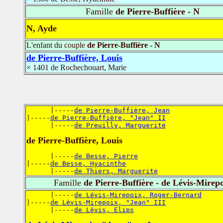
Famille
de Pierre-Buffière - N
N, Ayde
L'enfant du couple
de Pierre-Buffière - N
de Pierre-Buffière, Louis
× 1401 de Rochechouart, Marie
      |-----
de Pierre-Buffière, Jean
|-----
de Pierre-Buffière, "Jean" II
      |-----
de Preuilly, Marguerite
de Pierre-Buffière, Louis
      |-----
de Besse, Pierre
|-----
de Besse, Hyacinthe
      |-----
de Thiers, Marguerite
Famille
de Pierre-Buffière - de Lévis-Mirep
      |-----
de Lévis-Mirepoix, Roger-Bernard
|-----
de Lévis-Mirepoix, "Jean" III
      |-----
de Lévis, Elips