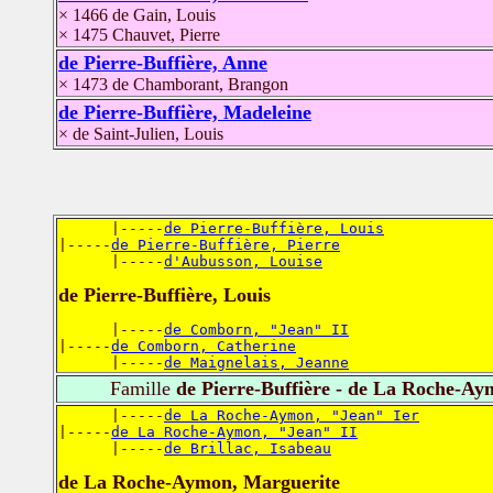
× 1466 de Gain, Louis
× 1475 Chauvet, Pierre
de Pierre-Buffière, Anne
× 1473 de Chamborant, Brangon
de Pierre-Buffière, Madeleine
× de Saint-Julien, Louis
      |-----
de Pierre-Buffière, Louis
|-----
de Pierre-Buffière, Pierre
      |-----
d'Aubusson, Louise
de Pierre-Buffière, Louis
      |-----
de Comborn, "Jean" II
|-----
de Comborn, Catherine
      |-----
de Maignelais, Jeanne
Famille
de Pierre-Buffière - de La Roche-A
      |-----
de La Roche-Aymon, "Jean" Ier
|-----
de La Roche-Aymon, "Jean" II
      |-----
de Brillac, Isabeau
de La Roche-Aymon, Marguerite