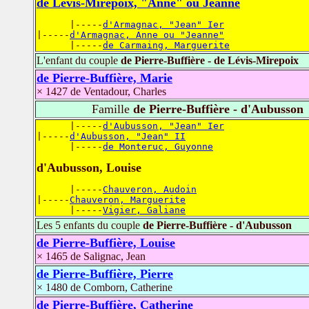
de Lévis-Mirepoix, "Anne" ou Jeanne
      |-----
d'Armagnac, "Jean" Ier
|-----
d'Armagnac, Anne ou "Jeanne"
      |-----
de Carmaing, Marguerite
L'enfant du couple
de Pierre-Buffière - de Lévis-Mirepoix
de Pierre-Buffière, Marie
× 1427 de Ventadour, Charles
Famille
de Pierre-Buffière - d'Aubusson
      |-----
d'Aubusson, "Jean" Ier
|-----
d'Aubusson, "Jean" II
      |-----
de Monteruc, Guyonne
d'Aubusson, Louise
      |-----
Chauveron, Audoin
|-----
Chauveron, Marguerite
      |-----
Vigier, Galiane
Les 5 enfants du couple
de Pierre-Buffière - d'Aubusson
de Pierre-Buffière, Louise
× 1465 de Salignac, Jean
de Pierre-Buffière, Pierre
× 1480 de Comborn, Catherine
de Pierre-Buffière, Catherine