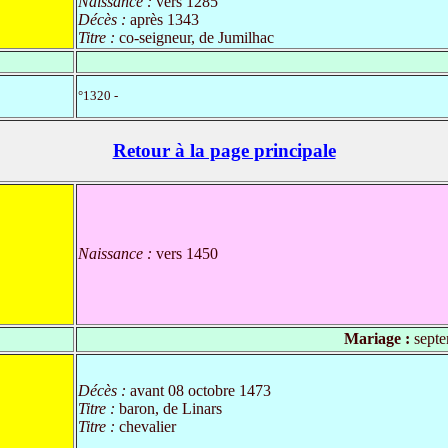
Naissance :
vers 1285
Décès :
après 1343
Titre :
co-seigneur, de Jumilhac
°1320 -
Retour à la page principale
Naissance :
vers 1450
Mariage :
septe
Décès :
avant 08 octobre 1473
Titre :
baron, de Linars
Titre :
chevalier