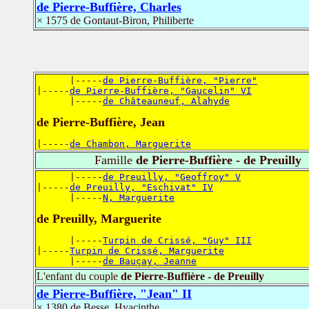
de Pierre-Buffière, Charles
× 1575 de Gontaut-Biron, Philiberte
      |-----
de Pierre-Buffière, "Pierre"
|-----
de Pierre-Buffière, "Gaucelin" VI
      |-----
de Châteauneuf, Alahyde
de Pierre-Buffière, Jean
|-----
de Chambon, Marguerite
Famille
de Pierre-Buffière - de Preuilly
      |-----
de Preuilly, "Geoffroy" V
|-----
de Preuilly, "Eschivat" IV
      |-----
N, Marguerite
de Preuilly, Marguerite
      |-----
Turpin de Crissé, "Guy" III
|-----
Turpin de Crissé, Marguerite
      |-----
de Bauçay, Jeanne
L'enfant du couple
de Pierre-Buffière - de Preuilly
de Pierre-Buffière, "Jean" II
× 1380 de Besse, Hyacinthe