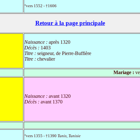
°vers 1552 - †1606
Retour à la page principale
Naissance :
après 1320
Décès :
1403
Titre :
seigneur, de Pierre-Buffière
Titre :
chevalier
Mariage :
ve
Naissance :
avant 1320
Décès :
avant 1370
°vers 1355 - †1390
Tunis, Tunisie