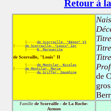
Retour à la
Nais
Déc
Titr
      |-----
de Scorraille, "Bégon" VI
Titr
|-----
de Scorraille, "Louis" Ier
      |-----
N, Marguerite
Titr
de Scorraille, "Louis" II
Prof
      |-----
de Montclar, Nicolas
|-----
de Montclar, Marie
      |-----
de Griffer, Dauphine
de C
gros
Berr
Famille
de Scorraille - de La Roche-
Aymon