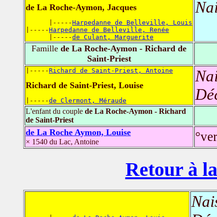
Nai
de La Roche-Aymon, Jacques
      |-----
Harpedanne de Belleville, Louis
|-----
Harpedanne de Belleville, Renée
      |-----
de Culant, Marguerite
Famille
de La Roche-Aymon - Richard de
Saint-Priest
|-----
Richard de Saint-Priest, Antoine
Nai
Richard de Saint-Priest, Louise
Dé
|-----
de Clermont, Méraude
L'enfant du couple
de La Roche-Aymon - Richard
de Saint-Priest
de La Roche Aymon, Louise
°ve
× 1540 du Lac, Antoine
Retour à la
Nai