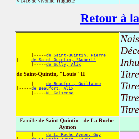
× 1416 de Vivonne, Huguette
Retour à la
Nais
Déc
      |-----
de Saint-Quintin, Pierre
Inh
|-----
de Saint-Quintin, "Aubert"
      |-----
de Sully, Alix
Titr
de Saint-Quintin, "Louis" II
Titr
      |-----
de Beaufort, Guillaume
|-----
de Beaufort, Alix
      |-----
N, Galienne
Titr
Titr
Famille
de Saint-Quintin - de La Roche-
Aymon
      |-----
de La Roche-Aymon, Guy