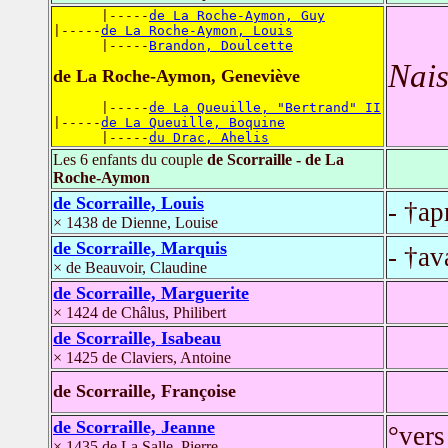
      |-----
de La Roche-Aymon, Guy
|-----
de La Roche-Aymon, Louis
      |-----
Brandon, Doulcette
Nais
de La Roche-Aymon, Geneviève
      |-----
de La Queuille, "Bertrand" II
|-----
de La Queuille, Boquine
      |-----
du Drac, Ahelis
Les 6 enfants du couple
de Scorraille - de La
Roche-Aymon
de Scorraille, Louis
- †ap
× 1438 de Dienne, Louise
de Scorraille, Marquis
- †av
× de Beauvoir, Claudine
de Scorraille, Marguerite
× 1424 de Châlus, Philibert
de Scorraille, Isabeau
× 1425 de Claviers, Antoine
de Scorraille, Françoise
de Scorraille, Jeanne
°vers
× 1435 de La Salle, Pierre