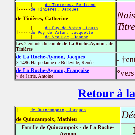
      |-----
de Tinières, Bertrand
|-----
de Tinières, Jacques
Nais
de Tinières, Catherine
Titr
      |-----
du Puy de Vatan, Louis
|-----
du Puy de Vatan, Jacquette
      |-----
de Veaulce, Jeanne
Les 2 enfants du couple
de La Roche-Aymon - de
Tinières
de La Roche-Aymon, Jacques
- †en
× 1486 Harpedanne de Belleville, Renée
de La Roche-Aymon, Françoise
°vers
× de Jarrie, Antoine
Retour à la
|-----
de Quincampoix, Jacques
Dé
de Quincampoix, Mathieu
Famille
de Quincampoix - de La Roche-
Aymon