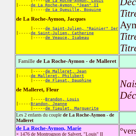
Déc
      |-----
de La Roche-Aymon, Louis
|-----
de La Roche-Aymon, "Jean" II
      |-----
de La Queuille, Boquine
Titr
de La Roche-Aymon, Jacques
Ay
      |-----
de Saint-Julien, "Rainier" Ier
|-----
de Saint-Julien, Catherine
Titr
      |-----
de Veauce, Isabeau
Titr
Famille
de La Roche-Aymon - de Malleret
      |-----
de Malleret, Jean
|-----
de Malleret, Philibert
      |-----
de Flayat, Dauphine
Nai
de Malleret, Fleur
Déc
      |-----
Brandon, Louis
|-----
Brandon, Jeanne
      |-----
de Tieulet, Marguerite
Les 2 enfants du couple
de La Roche-Aymon - de
Malleret
de La Roche-Aymon, Marie
°ver
× 1476 de Montrognon de Salvert, "Louis" II