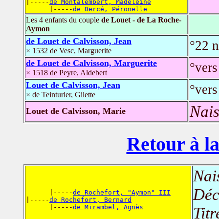
|-----
de Montalembert, Madeleine
      |-----
de Dercé, Péronelle
Les 4 enfants du couple
de Louet - de La Roche-
Aymon
de Louet de Calvisson, Jean
°22 
× 1532 de Vesc, Marguerite
de Louet de Calvisson, Marguerite
°vers
× 1518 de Peyre, Aldebert
Louet de Calvisson, Jean
°vers
× de Teinturier, Gilette
Nais
Louet de Calvisson, Marie
Retour à la
Nai
Déc
      |-----
de Rochefort, "Aymon" III
|-----
de Rochefort, Bernard
      |-----
de Mirambel, Agnès
Titr