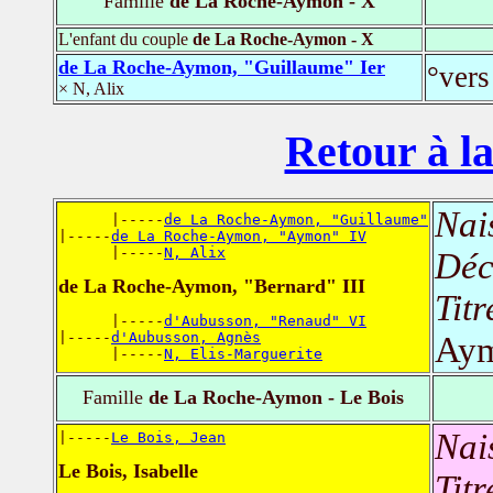
Famille
de La Roche-Aymon - X
L'enfant du couple
de La Roche-Aymon - X
de La Roche-Aymon, "Guillaume" Ier
°vers
× N, Alix
Retour à la
Nai
      |-----
de La Roche-Aymon, "Guillaume"
|-----
de La Roche-Aymon, "Aymon" IV
      |-----
N, Alix
Déc
de La Roche-Aymon, "Bernard" III
Titr
      |-----
d'Aubusson, "Renaud" VI
|-----
d'Aubusson, Agnès
Ay
      |-----
N, Elis-Marguerite
Famille
de La Roche-Aymon - Le Bois
Nai
|-----
Le Bois, Jean
Le Bois, Isabelle
Titr