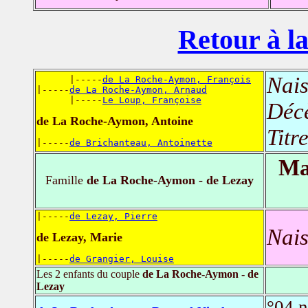
Retour à la
Nais
      |-----
de La Roche-Aymon, François
|-----
de La Roche-Aymon, Arnaud
      |-----
Le Loup, Françoise
Déc
de La Roche-Aymon, Antoine
Titr
|-----
de Brichanteau, Antoinette
Ma
Famille
de La Roche-Aymon - de Lezay
|-----
de Lezay, Pierre
Nais
de Lezay, Marie
|-----
de Grangier, Louise
Les 2 enfants du couple
de La Roche-Aymon - de
Lezay
°04 