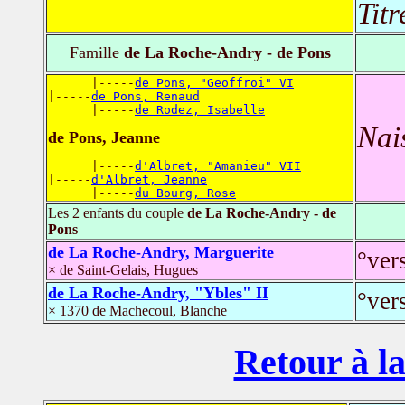
Titr
Famille
de La Roche-Andry - de Pons
      |-----
de Pons, "Geoffroi" VI
|-----
de Pons, Renaud
      |-----
de Rodez, Isabelle
Nai
de Pons, Jeanne
      |-----
d'Albret, "Amanieu" VII
|-----
d'Albret, Jeanne
      |-----
du Bourg, Rose
Les 2 enfants du couple
de La Roche-Andry - de
Pons
de La Roche-Andry, Marguerite
°ver
× de Saint-Gelais, Hugues
de La Roche-Andry, "Ybles" II
°ver
× 1370 de Machecoul, Blanche
Retour à la