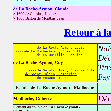
de La Roche-Aymon, Claude
× 1600 de Chaslus, Jacques
× 1608 Barton de Montbas, Jean
Retour à la
Nai
      |-----
de La Roche-Aymon, Louis
|-----
de La Roche-Aymon, "Jean" II
      |-----
de La Queuille, Boquine
Déc
de La Roche-Aymon, Guy
Titr
      |-----
de Saint-Julien, "Rainier" Ier
|-----
de Saint-Julien, Catherine
Fay
      |-----
de Veauce, Isabeau
Famille
de La Roche-Aymon - Mailhoche
Déc
Mailhoche, Gilberte
L'enfant du couple
de La Roche-Aymon -