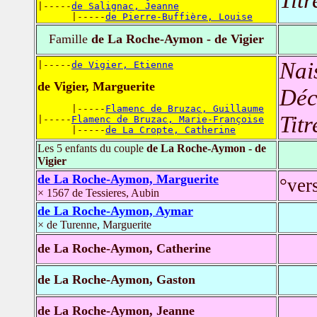
|-----
de Salignac, Jeanne
      |-----
de Pierre-Buffière, Louise
Famille
de La Roche-Aymon - de Vigier
Nai
|-----
de Vigier, Etienne
de Vigier, Marguerite
Déc
      |-----
Flamenc de Bruzac, Guillaume
Titr
|-----
Flamenc de Bruzac, Marie-Françoise
      |-----
de La Cropte, Catherine
Les 5 enfants du couple
de La Roche-Aymon - de
Vigier
de La Roche-Aymon, Marguerite
°ver
× 1567 de Tessieres, Aubin
de La Roche-Aymon, Aymar
× de Turenne, Marguerite
de La Roche-Aymon, Catherine
de La Roche-Aymon, Gaston
de La Roche-Aymon, Jeanne