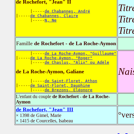
de Rochefort, "Jean" II
Titr
      |-----
de Chabannes, André
|-----
de Chabannes, Claire
Titr
      |-----
N, Ne
Titr
Famille
de Rochefort - de La Roche-Aymon
      |-----
de La Roche-Aymon, "Guillaume"
|-----
de La Roche-Aymon, "Roger"
      |-----
de Chaslus, "Alix" ou Adèle
Nai
de La Roche-Aymon, Galiane
      |-----
de Saint-Floret, Athon
|-----
de Saint-Floret, Dauphine
      |-----
de Brezons, Eléonore
L'enfant du couple
de Rochefort - de La Roche-
Aymon
de Rochefort, "Jean" III
°ver
× 1398 de Gimel, Marie
× 1415 de Courcelles, Isabeau