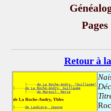
Généalog
Pages
Retour à la
Nai
Déc
      |-----
de La Roche-Andry, "Guillaume"
|-----
de La Roche-Andry, Guillaume
      |-----
de Mareuil, Marie
Titr
de La Roche-Andry, Ybles
Roc
|-----
de Laubière, Jeanne