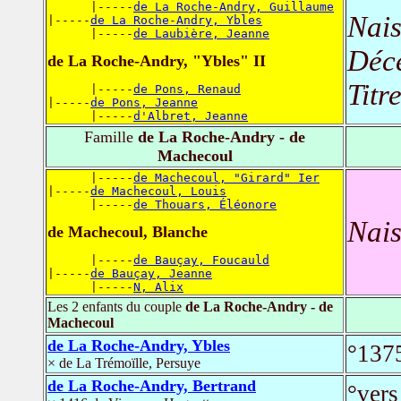
      |-----
de La Roche-Andry, Guillaume
Nais
|-----
de La Roche-Andry, Ybles
      |-----
de Laubière, Jeanne
Déc
de La Roche-Andry, "Ybles" II
Titr
      |-----
de Pons, Renaud
|-----
de Pons, Jeanne
      |-----
d'Albret, Jeanne
Famille
de La Roche-Andry - de
Machecoul
      |-----
de Machecoul, "Girard" Ier
|-----
de Machecoul, Louis
      |-----
de Thouars, Éléonore
Nais
de Machecoul, Blanche
      |-----
de Bauçay, Foucauld
|-----
de Bauçay, Jeanne
      |-----
N, Alix
Les 2 enfants du couple
de La Roche-Andry - de
Machecoul
de La Roche-Andry, Ybles
°137
× de La Trémoïlle, Persuye
de La Roche-Andry, Bertrand
°vers