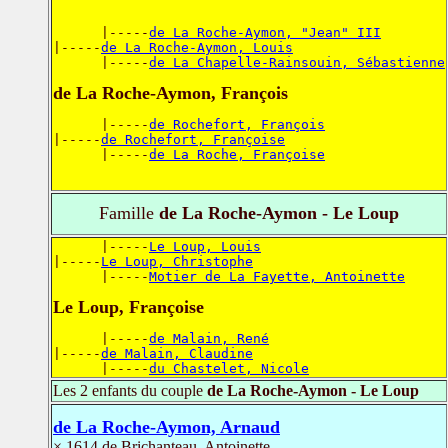
      |-----
de La Roche-Aymon, "Jean" III
|-----
de La Roche-Aymon, Louis
      |-----
de La Chapelle-Rainsouin, Sébastienne
de La Roche-Aymon, François
      |-----
de Rochefort, François
|-----
de Rochefort, Françoise
      |-----
de La Roche, Françoise
Famille
de La Roche-Aymon - Le Loup
      |-----
Le Loup, Louis
|-----
Le Loup, Christophe
      |-----
Motier de La Fayette, Antoinette
Le Loup, Françoise
      |-----
de Malain, René
|-----
de Malain, Claudine
      |-----
du Chastelet, Nicole
Les 2 enfants du couple
de La Roche-Aymon - Le Loup
de La Roche-Aymon, Arnaud
× 1614 de Brichanteau, Antoinette