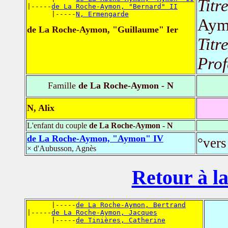
Titr
|-----
de La Roche-Aymon, "Bernard" II
      |-----
N, Ermengarde
Aym
de La Roche-Aymon, "Guillaume" Ier
Titr
Prof
Famille
de La Roche-Aymon - N
N, Alix
L'enfant du couple
de La Roche-Aymon - N
de La Roche-Aymon, "Aymon" IV
°vers
× d'Aubusson, Agnès
Retour à la
      |-----
de La Roche-Aymon, Bertrand
|-----
de La Roche-Aymon, Jacques
      |-----
de Tinières, Catherine