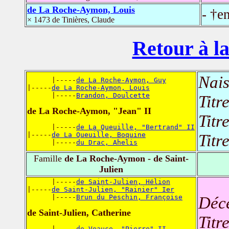
de La Roche-Aymon, Louis
- †e
× 1473 de Tinières, Claude
Retour à la
Nais
      |-----
de La Roche-Aymon, Guy
|-----
de La Roche-Aymon, Louis
      |-----
Brandon, Doulcette
Titr
de La Roche-Aymon, "Jean" II
Titr
      |-----
de La Queuille, "Bertrand" II
|-----
de La Queuille, Boquine
Titr
      |-----
du Drac, Ahelis
Famille
de La Roche-Aymon - de Saint-
Julien
      |-----
de Saint-Julien, Hélion
|-----
de Saint-Julien, "Rainier" Ier
      |-----
Brun du Peschin, Françoise
Déc
de Saint-Julien, Catherine
Titr
      |-----
de Veauce, "Pierre" II