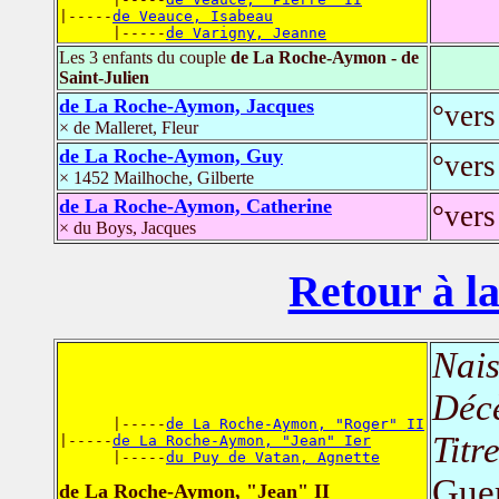
|-----
de Veauce, Isabeau
      |-----
de Varigny, Jeanne
Les 3 enfants du couple
de La Roche-Aymon - de
Saint-Julien
de La Roche-Aymon, Jacques
°vers
× de Malleret, Fleur
de La Roche-Aymon, Guy
°vers
× 1452 Mailhoche, Gilberte
de La Roche-Aymon, Catherine
°vers
× du Boys, Jacques
Retour à la
Nais
Déc
      |-----
de La Roche-Aymon, "Roger" II
Titr
|-----
de La Roche-Aymon, "Jean" Ier
      |-----
du Puy de Vatan, Agnette
Gue
de La Roche-Aymon, "Jean" II