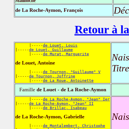
Mailhoche
Déc
de La Roche-Aymon, François
Retour à la
      |-----
de Louet, Louis
|-----
de Louet, Guillaume
      |-----
de Murat, Marguerite
Nais
de Louet, Antoine
Titr
      |-----
de Tournon, "Guillaume" V
|-----
de Tournon, Joffrine
      |-----
de La Roue, Antoinette
Famille
de Louet - de La Roche-Aymon
      |-----
de La Roche-Aymon, "Jean" Ier
|-----
de La Roche-Aymon, "Jean" II
      |-----
de Brillac, Isabeau
Nais
de La Roche-Aymon, Gabrielle
      |-----
de Montalembert, Christophe