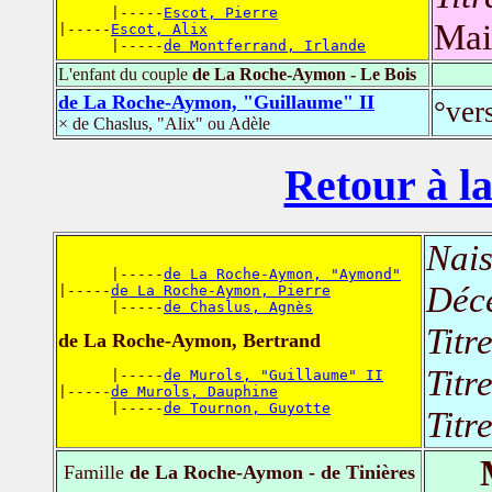
      |-----
Escot, Pierre
Mai
|-----
Escot, Alix
      |-----
de Montferrand, Irlande
L'enfant du couple
de La Roche-Aymon - Le Bois
de La Roche-Aymon, "Guillaume" II
°ver
× de Chaslus, "Alix" ou Adèle
Retour à la
Nais
      |-----
de La Roche-Aymon, "Aymond"
Déc
|-----
de La Roche-Aymon, Pierre
      |-----
de Chaslus, Agnès
Titr
de La Roche-Aymon, Bertrand
Titr
      |-----
de Murols, "Guillaume" II
|-----
de Murols, Dauphine
      |-----
de Tournon, Guyotte
Titr
Famille
de La Roche-Aymon - de Tinières