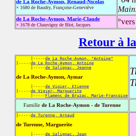
de La Roche-Aymon, Renaud-Nicolas
Mains
× 1680 de Baudry, Françoise-Geneviève
de La Roche-Aymon, Marie-Claude
°vers
× 1678 de Chauvigny de Blot, Jacques
Retour à la
      |-----
de La Roche-Aymon, "Antoine"
|-----
de La Roche-Aymon, Antoine
      |-----
de Salignac, Jeanne
T
de La Roche-Aymon, Aymar
T
      |-----
de Vigier, Etienne
|-----
de Vigier, Marguerite
      |-----
Flamenc de Bruzac, Marie-Françoise
Famille
de La Roche-Aymon - de Turenne
|-----
de Turenne, Arnaud
de Turenne, Marguerite
      |-----
de Salignac, Jean