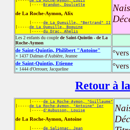
|-----
de La Roche-Aymon, Louis
      |-----
Brandon, Doulcette
Nais
de La Roche-Aymon, Alix
Déc
      |-----
de La Queuille, "Bertrand" II
|-----
de La Queuille, Boquine
      |-----
du Drac, Ahelis
Les 2 enfants du couple
de Saint-Quintin - de La
Roche-Aymon
de Saint-Quintin, Philibert "Antoine"
°vers
× 1437 Dalmas d'Aubière, Jeanne
de Saint-Quintin, Etienne
°vers
× 1444 d'Orrouer, Jacqueline
Retour à la
      |-----
de La Roche-Aymon, "Guillaume"
Nai
|-----
de La Roche-Aymon, "Antoine" Ier
      |-----
d'Aubusson, Louise
Déc
de La Roche-Aymon, Antoine
Titr
      |-----
de Salignac, Jean