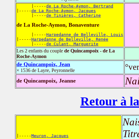
      |-----
de La Roche-Aymon, Bertrand
|-----
de La Roche-Aymon, Jacques
      |-----
de Tinières, Catherine
de La Roche-Aymon, Bonaventure
      |-----
Harpedanne de Belleville, Louis
|-----
Harpedanne de Belleville, Renée
      |-----
de Culant, Marguerite
Les 2 enfants du couple
de Quincampoix - de La
Roche-Aymon
de Quincampoix, Jean
°ve
× 1536 de Layre, Peyronnelle
Nai
de Quincampoix, Jeanne
Retour à la
Nai
Titr
|-----
Meuron, Jacques