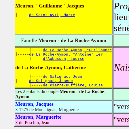
Pro
Meuron, "Guillaume" Jacques
lieu
|-----
de Saint-Avit, Marie
sén
Famille
Meuron - de La Roche-Aymon
      |-----
de La Roche-Aymon, "Guillaume"
|-----
de La Roche-Aymon, "Antoine" Ier
      |-----
d'Aubusson, Louise
Nai
de La Roche-Aymon, Catherine
      |-----
de Salignac, Jean
|-----
de Salignac, Jeanne
      |-----
de Pierre-Buffière, Louise
Les 2 enfants du couple
Meuron - de La Roche-
Aymon
Meuron, Jacques
°ver
× 1575 de Montaignac, Marguerite
Meuron, Marguerite
°ver
× du Peschin, Jean