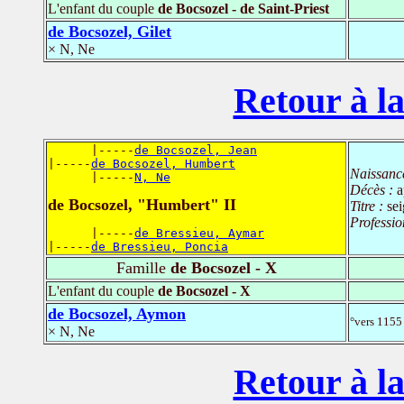
L'enfant du couple
de Bocsozel - de Saint-Priest
de Bocsozel, Gilet
× N, Ne
Retour à la
      |-----
de Bocsozel, Jean
|-----
de Bocsozel, Humbert
Naissanc
      |-----
N, Ne
Décès :
a
de Bocsozel, "Humbert" II
Titre :
sei
Professio
      |-----
de Bressieu, Aymar
|-----
de Bressieu, Poncia
Famille
de Bocsozel - X
L'enfant du couple
de Bocsozel - X
de Bocsozel, Aymon
°vers 1155 
× N, Ne
Retour à la