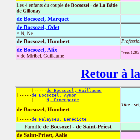
Les 4 enfants du couple
de Bocsozel - de La Bâtie
de Gillonay
de Bocsozel, Marquet
de Bocsozel, Odet
× N, Ne
de Bocsozel, Humbert
Professio
de Bocsozel, Alix
°vers 1295 
× de Miribel, Guillaume
Retour à la
      |-----
de Bocsozel, Guillaume
|-----
de Bocsozel, Aymon
      |-----
N, Ermengarde
Titre :
se
de Bocsozel, Humbert
|-----
de Palayseu, Bénédicte
Famille
de Bocsozel - de Saint-Priest
de Saint-Priest, Aalis