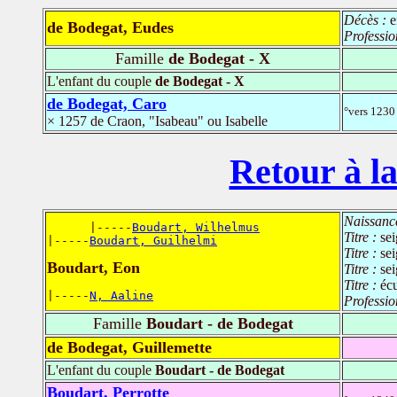
Décès :
e
de Bodegat, Eudes
Professio
Famille
de Bodegat - X
L'enfant du couple
de Bodegat - X
de Bodegat, Caro
°vers 1230
× 1257 de Craon, "Isabeau" ou Isabelle
Retour à la
Naissanc
      |-----
Boudart, Wilhelmus
Titre :
se
|-----
Boudart, Guilhelmi
Titre :
se
Boudart, Eon
Titre :
se
Titre :
éc
|-----
N, Aaline
Professio
Famille
Boudart - de Bodegat
de Bodegat, Guillemette
L'enfant du couple
Boudart - de Bodegat
Boudart, Perrotte