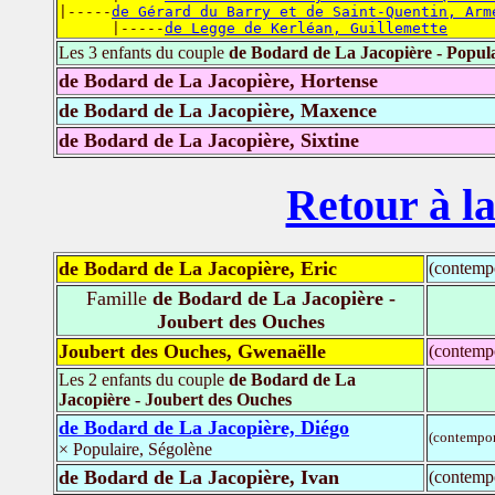
|-----
de Gérard du Barry et de Saint-Quentin, Arm
      |-----
de Legge de Kerléan, Guillemette
Les 3 enfants du couple
de Bodard de La Jacopière - Popul
de Bodard de La Jacopière, Hortense
de Bodard de La Jacopière, Maxence
de Bodard de La Jacopière, Sixtine
Retour à la
de Bodard de La Jacopière, Eric
(contemp
Famille
de Bodard de La Jacopière -
Joubert des Ouches
Joubert des Ouches, Gwenaëlle
(contemp
Les 2 enfants du couple
de Bodard de La
Jacopière - Joubert des Ouches
de Bodard de La Jacopière, Diégo
(contempor
× Populaire, Ségolène
de Bodard de La Jacopière, Ivan
(contemp