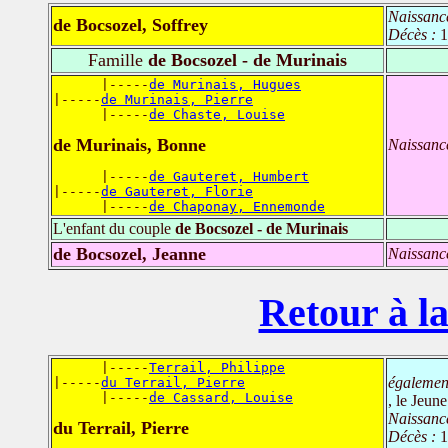
Naissanc
de Bocsozel, Soffrey
Décès :
1
Famille
de Bocsozel - de Murinais
      |-----
de Murinais, Hugues
|-----
de Murinais, Pierre
      |-----
de Chaste, Louise
de Murinais, Bonne
Naissanc
      |-----
de Gauteret, Humbert
|-----
de Gauteret, Florie
      |-----
de Chaponay, Ennemonde
L'enfant du couple
de Bocsozel - de Murinais
de Bocsozel, Jeanne
Naissanc
Retour à la
      |-----
Terrail, Philippe
également
|-----
du Terrail, Pierre
      |-----
de Cassard, Louise
, le Jeune
Naissanc
du Terrail, Pierre
Décès :
1