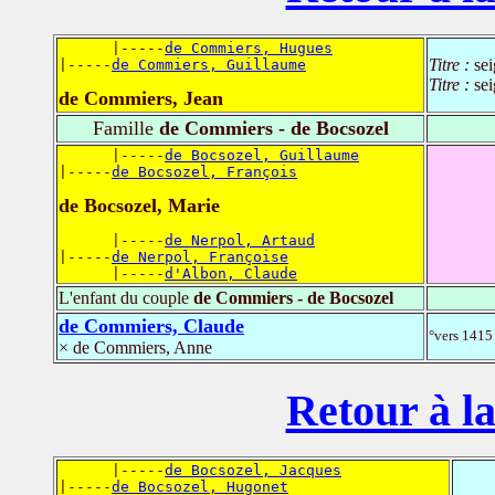
      |-----
de Commiers, Hugues
Titre :
se
|-----
de Commiers, Guillaume
Titre :
se
de Commiers, Jean
Famille
de Commiers - de Bocsozel
      |-----
de Bocsozel, Guillaume
|-----
de Bocsozel, François
de Bocsozel, Marie
      |-----
de Nerpol, Artaud
|-----
de Nerpol, Françoise
      |-----
d'Albon, Claude
L'enfant du couple
de Commiers - de Bocsozel
de Commiers, Claude
°vers 1415 
× de Commiers, Anne
Retour à la
      |-----
de Bocsozel, Jacques
|-----
de Bocsozel, Hugonet