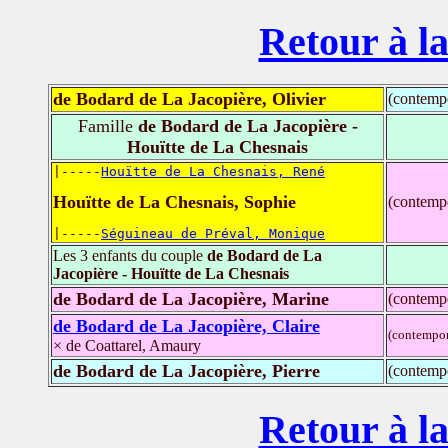
Retour à la
de Bodard de La Jacopière, Olivier
(contemp
Famille
de Bodard de La Jacopière -
Houïtte de La Chesnais
|-----
Houïtte de La Chesnais, René
Houïtte de La Chesnais, Sophie
(contemp
|-----
Séguineau de Préval, Monique
Les 3 enfants du couple
de Bodard de La
Jacopière - Houïtte de La Chesnais
de Bodard de La Jacopière, Marine
(contemp
de Bodard de La Jacopière, Claire
(contempor
× de Coattarel, Amaury
de Bodard de La Jacopière, Pierre
(contemp
Retour à la