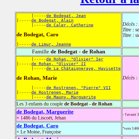
      |-----
de Bodegat, Jean
|-----
de Bodegat, Alain
Décès :
      |-----
de Caler, Catherine
Titre :
s
de Bodegat, Caro
Titre :
s
|-----
de Limur, Jeanne
Famille
de Bodegat - de Rohan
      |-----
de Rohan, "Olivier" Ier
|-----
de Rohan, "Olivier" II
      |-----
de La Châtaigneraye, Havisette
de Rohan, Marie
Décès :
      |-----
de Rostrenen, "Pierre" VII
|-----
de Rostrenen, Marie
      |-----
de Mauny, Marguerite
Les 3 enfants du couple
de Bodegat - de Rohan
de Bodegat, Marguerite
- †avant 
× 1486 du Liscoët, Jehan
de Bodegat, Caro
°vers 146
× Le Moine, Françoise