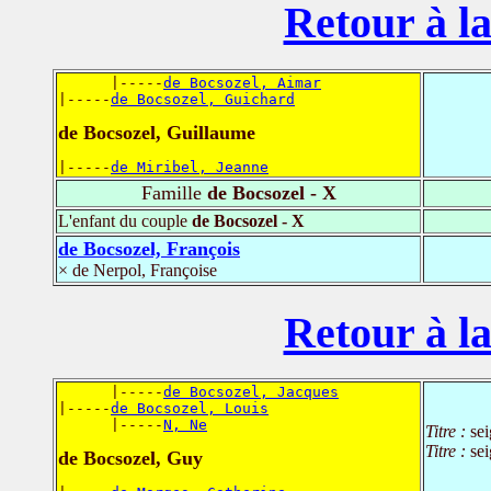
Retour à la
      |-----
de Bocsozel, Aimar
|-----
de Bocsozel, Guichard
de Bocsozel, Guillaume
|-----
de Miribel, Jeanne
Famille
de Bocsozel - X
L'enfant du couple
de Bocsozel - X
de Bocsozel, François
× de Nerpol, Françoise
Retour à la
      |-----
de Bocsozel, Jacques
|-----
de Bocsozel, Louis
      |-----
N, Ne
Titre :
sei
Titre :
se
de Bocsozel, Guy