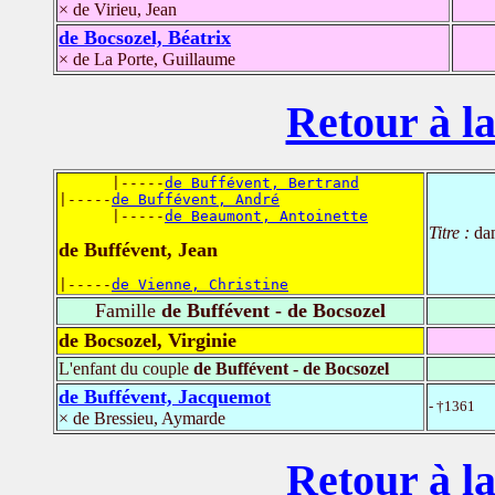
× de Virieu, Jean
de Bocsozel, Béatrix
× de La Porte, Guillaume
Retour à la
      |-----
de Buffévent, Bertrand
|-----
de Buffévent, André
      |-----
de Beaumont, Antoinette
Titre :
da
de Buffévent, Jean
|-----
de Vienne, Christine
Famille
de Buffévent - de Bocsozel
de Bocsozel, Virginie
L'enfant du couple
de Buffévent - de Bocsozel
de Buffévent, Jacquemot
- †1361
× de Bressieu, Aymarde
Retour à la