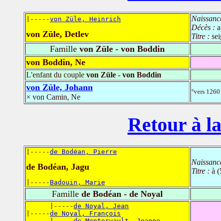
Naissanc
|-----
von Züle, Heinrich
Décès :
a
von Züle, Detlev
Titre :
se
Famille
von Züle - von Boddin
von Boddin, Ne
L'enfant du couple
von Züle - von Boddin
von Züle, Johann
°vers 1260
× von Camin, Ne
Retour à la
|-----
de Bodéan, Pierre
Naissanc
de Bodéan, Jagu
Titre :
à (
|-----
Badouin, Marie
Famille
de Bodéan - de Noyal
      |-----
de Noyal, Jean
|-----
de Noyal, François
      |-----
de Montervault, Jeanne