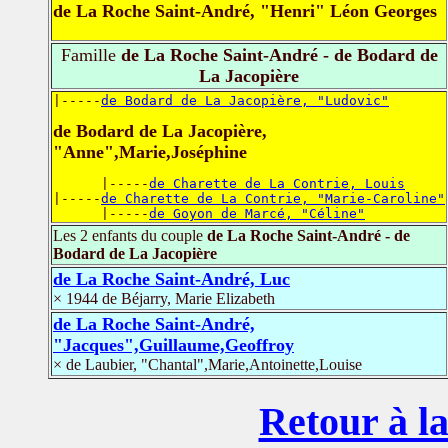
de La Roche Saint-André, "Henri" Léon Georges
Famille
de La Roche Saint-André - de Bodard de
La Jacopière
|-----
de Bodard de La Jacopière, "Ludovic"
de Bodard de La Jacopière,
"Anne",Marie,Joséphine
      |-----
de Charette de La Contrie, Louis
|-----
de Charette de La Contrie, "Marie-Caroline"
      |-----
de Goyon de Marcé, "Céline"
Les 2 enfants du couple
de La Roche Saint-André - de
Bodard de La Jacopière
de La Roche Saint-André, Luc
× 1944 de Béjarry, Marie Elizabeth
de La Roche Saint-André,
"Jacques",Guillaume,Geoffroy
× de Laubier, "Chantal",Marie,Antoinette,Louise
Retour à la