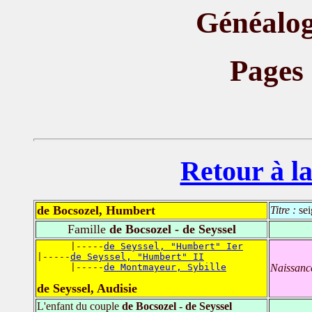
Généalog
Pages
Retour à la
de Bocsozel, Humbert
Titre :
sei
Famille
de Bocsozel - de Seyssel
      |-----
de Seyssel, "Humbert" Ier
|-----
de Seyssel, "Humbert" II
      |-----
de Montmayeur, Sybille
Naissanc
de Seyssel, Audisie
L'enfant du couple
de Bocsozel - de Seyssel