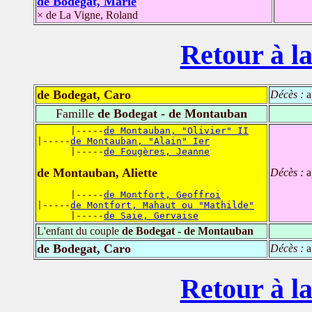
de Bodegat, Marie
× de La Vigne, Roland
Retour à la
de Bodegat, Caro
Décès :
a
Famille
de Bodegat - de Montauban
      |-----
de Montauban, "Olivier" II
|-----
de Montauban, "Alain" Ier
      |-----
de Fougères, Jeanne
de Montauban, Aliette
Décès :
a
      |-----
de Montfort, Geoffroi
|-----
de Montfort, Mahaut ou "Mathilde"
      |-----
de Saie, Gervaise
L'enfant du couple
de Bodegat - de Montauban
de Bodegat, Caro
Décès :
a
Retour à la