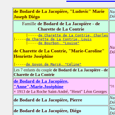
de Bodard de La Jacopière, "Ludovic" Marie
Na
Joseph Diégo
Dé
Famille
de Bodard de La Jacopière - de
Charette de La Contrie
      |-----
de Charette de La Contrie, Charles
|-----
de Charette de La Contrie, Louis
      |-----
de Bourbon, "Louise"
Na
de Charette de La Contrie, "Marie-Caroline"
Dé
Henriette Joséphine
|-----
de Goyon de Marcé, "Céline"
Les 7 enfants du couple
de Bodard de La Jacopière - de
Charette de La Contrie
de Bodard de La Jacopière,
"Anne",Marie,Joséphine
°31
× 1913 de La Roche Saint-André, "Henri" Léon Georges
Na
de Bodard de La Jacopière, Pierre
Dé
Na
de Bodard de La Jacopière, Diégo
Dé