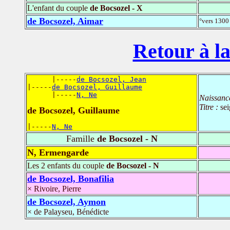
L'enfant du couple
de Bocsozel - X
de Bocsozel, Aimar
°vers 1300 
Retour à la
      |-----
de Bocsozel, Jean
|-----
de Bocsozel, Guillaume
      |-----
N, Ne
Naissanc
Titre :
se
de Bocsozel, Guillaume
|-----
N, Ne
Famille
de Bocsozel - N
N, Ermengarde
Les 2 enfants du couple
de Bocsozel - N
de Bocsozel, Bonafilia
× Rivoire, Pierre
de Bocsozel, Aymon
× de Palayseu, Bénédicte