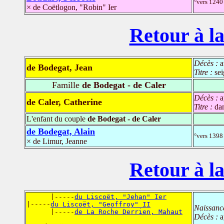
°vers 1240 
× de Coëtlogon, "Robin" Ier
Retour à la
Décès :
a
de Bodegat, Jean
Titre :
se
Famille
de Bodegat - de Caler
Décès :
a
de Caler, Catherine
Titre :
da
L'enfant du couple
de Bodegat - de Caler
de Bodegat, Alain
°vers 1398 
× de Limur, Jeanne
Retour à la
      |-----
du Liscoët, "Jehan" Ier
|-----
du Liscoët, "Geoffroy" II
Naissanc
      |-----
de La Roche Derrien, Mahaut
Décès :
a