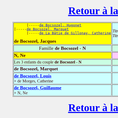
Retour à la
      |-----
de Bocsozel, Hugonet
|-----
de Bocsozel, Marquet
Tit
      |-----
de La Bâtie de Gillonay, Catherine
Tit
de Bocsozel, Jacques
Famille
de Bocsozel - N
N, Ne
Les 3 enfants du couple
de Bocsozel - N
de Bocsozel, Marquet
de Bocsozel, Louis
× de Morges, Catherine
de Bocsozel, Guillaume
× N, Ne
Retour à la