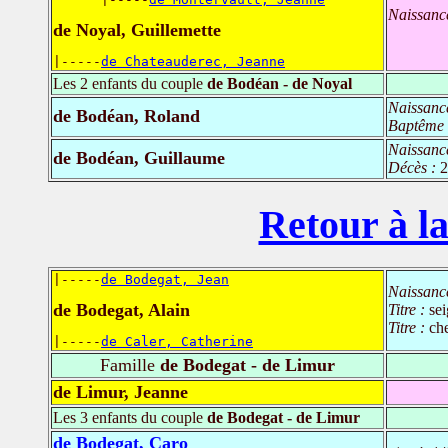
Naissanc
de Noyal, Guillemette
|-----
de Chateauderec, Jeanne
Les 2 enfants du couple
de Bodéan - de Noyal
Naissanc
de Bodéan, Roland
Baptême
Naissanc
de Bodéan, Guillaume
Décès :
2
Retour à la
|-----
de Bodegat, Jean
Naissanc
de Bodegat, Alain
Titre :
se
Titre :
che
|-----
de Caler, Catherine
Famille
de Bodegat - de Limur
de Limur, Jeanne
Les 3 enfants du couple
de Bodegat - de Limur
de Bodegat, Caro