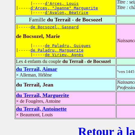
Titre :
se
      |-----
d'Arces, Louis
Titre :
ch
|-----
d'Arces, "Jeanne" Marguerite
      |-----
d'Avalon, Béatrice
Famille
du Terrail - de Bocsozel
|-----
de Bocsozel, Gaspard
de Bocsozel, Marie
Naissanc
      |-----
de Paladru, Guigues
|-----
de Paladru, Marguerite
      |-----
de Virieu, Agnès
Les 4 enfants du couple
du Terrail - de Bocsozel
du Terrail, Aimar
°vers 1445
× Alleman, Hélène
Naissanc
du Terrail, Jean
Professio
du Terrail, Marguerite
× de Fougères, Antoine
du Terrail, Antoinette
× Beaumont, Louis
Retour à la