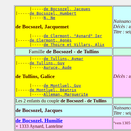
      |-----
de Bocsozel, Jacques
|-----
de Bocsozel, Humbert
      |-----
N, Ne
Naissanc
de Bocsozel, Jacquemet
Décès :
a
Titre :
sei
      |-----
de Clermont, "Aynard" Ier
|-----
de Clermont, Agnès
      |-----
de Thoire et Villars, Alix
Famille
de Bocsozel - de Tullins
      |-----
de Tullins, Aymar
|-----
de Tullins, Guy
      |-----
Auruce, Aude
de Tullins, Galice
Décès :
a
      |-----
de Montluel, Guy
|-----
de Montluel, Béatrix
      |-----
Alleman, Marguerite
Les 2 enfants du couple
de Bocsozel - de Tullins
Naissanc
de Bocsozel, Jacques
Titre :
sei
de Bocsozel, Humilie
°vers 1305 
× 1333 Aynard, Lantelme