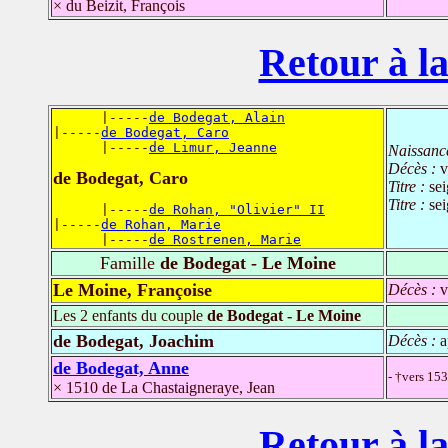
× du Beizit, François
Retour à la
      |-----
de Bodegat, Alain
|-----
de Bodegat, Caro
      |-----
de Limur, Jeanne
Naissanc
Décès :
v
de Bodegat, Caro
Titre :
se
Titre :
se
      |-----
de Rohan, "Olivier" II
|-----
de Rohan, Marie
      |-----
de Rostrenen, Marie
Famille
de Bodegat - Le Moine
Le Moine, Françoise
Décès :
v
Les 2 enfants du couple
de Bodegat - Le Moine
de Bodegat, Joachim
Décès :
a
de Bodegat, Anne
- †vers 15
× 1510 de La Chastaigneraye, Jean
Retour à la