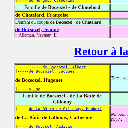
|-----
de Morges, Catherine
Famille
de Bocsozel - de Chatelard
de Chatelard, Françoise
L'enfant du couple
de Bocsozel - de Chatelard
de Bocsozel, Jeanne
× Alleman, "Aymar" II
Retour à la
      |-----
de Bocsozel, Albert
|-----
de Bocsozel, Jacques
Titre :
sei
de Bocsozel, Hugonet
|-----
N, Ne
Famille
de Bocsozel - de La Bâtie de
Gillonay
|-----
de La Bâtie de Gillonay, Humbert
Naissanc
de La Bâtie de Gillonay, Catherine
Décès :
1
|-----
de Seyssel, Audisie