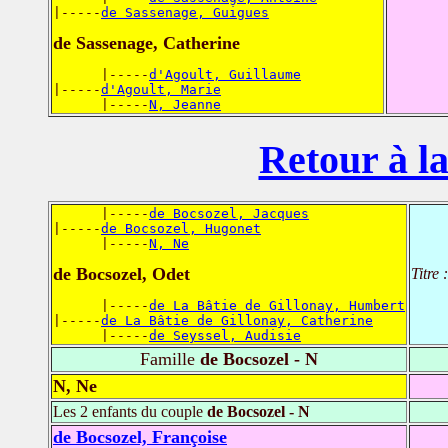
|-----
de Sassenage, Guigues
de Sassenage, Catherine
      |-----
d'Agoult, Guillaume
|-----
d'Agoult, Marie
      |-----
N, Jeanne
Retour à la
      |-----
de Bocsozel, Jacques
|-----
de Bocsozel, Hugonet
      |-----
N, Ne
de Bocsozel, Odet
Titre 
      |-----
de La Bâtie de Gillonay, Humbert
|-----
de La Bâtie de Gillonay, Catherine
      |-----
de Seyssel, Audisie
Famille
de Bocsozel - N
N, Ne
Les 2 enfants du couple
de Bocsozel - N
de Bocsozel, Françoise