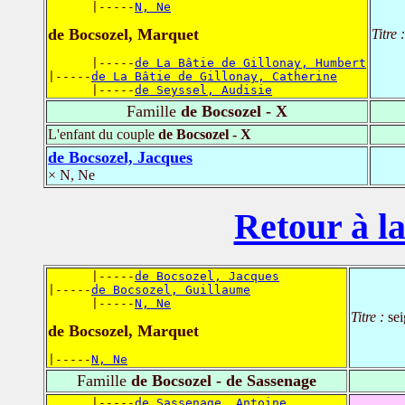
      |-----
N, Ne
de Bocsozel, Marquet
Titre 
      |-----
de La Bâtie de Gillonay, Humbert
|-----
de La Bâtie de Gillonay, Catherine
      |-----
de Seyssel, Audisie
Famille
de Bocsozel - X
L'enfant du couple
de Bocsozel - X
de Bocsozel, Jacques
× N, Ne
Retour à la
      |-----
de Bocsozel, Jacques
|-----
de Bocsozel, Guillaume
      |-----
N, Ne
Titre :
se
de Bocsozel, Marquet
|-----
N, Ne
Famille
de Bocsozel - de Sassenage
      |-----
de Sassenage, Antoine