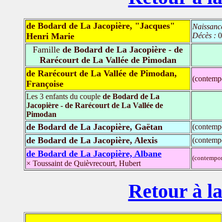
de Bodard de La Jacopière, "Jacques"
Naissanc
Henri Marie
Décès :
0
Famille
de Bodard de La Jacopière - de
Rarécourt de La Vallée de Pimodan
de Rarécourt de La Vallée de Pimodan,
(contemp
Françoise
Les 3 enfants du couple
de Bodard de La
Jacopière - de Rarécourt de La Vallée de
Pimodan
de Bodard de La Jacopière, Gaëtan
(contemp
de Bodard de La Jacopière, Alexis
(contemp
de Bodard de La Jacopière, Albane
(contempor
× Toussaint de Quièvrecourt, Hubert
Retour à la