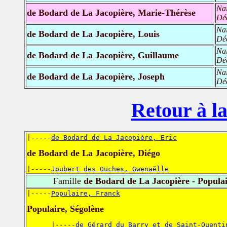
Na
de Bodard de La Jacopière, Marie-Thérèse
Dé
Na
de Bodard de La Jacopière, Louis
Dé
Na
de Bodard de La Jacopière, Guillaume
Dé
Na
de Bodard de La Jacopière, Joseph
Dé
Retour à la
|-----
de Bodard de La Jacopière, Eric
de Bodard de La Jacopière, Diégo
|-----
Joubert des Ouches, Gwenaëlle
Famille
de Bodard de La Jacopière - Popula
|-----
Populaire, Franck
Populaire, Ségolène
      |-----
de Gérard du Barry et de Saint-Quenti