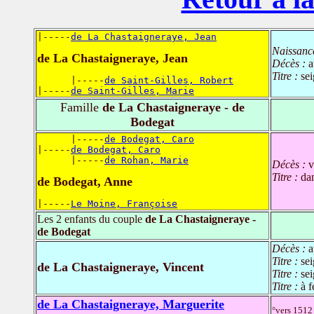
|-----
de La Chastaigneraye, Jean
Naissanc
de La Chastaigneraye, Jean
Décès :
a
Titre :
se
      |-----
de Saint-Gilles, Robert
|-----
de Saint-Gilles, Marie
Famille
de La Chastaigneraye - de
Bodegat
      |-----
de Bodegat, Caro
|-----
de Bodegat, Caro
      |-----
de Rohan, Marie
Décès :
v
Titre :
da
de Bodegat, Anne
|-----
Le Moine, Françoise
Les 2 enfants du couple
de La Chastaigneraye -
de Bodegat
Décès :
a
Titre :
se
de La Chastaigneraye, Vincent
Titre :
se
Titre :
à f
de La Chastaigneraye, Marguerite
°vers 1512 