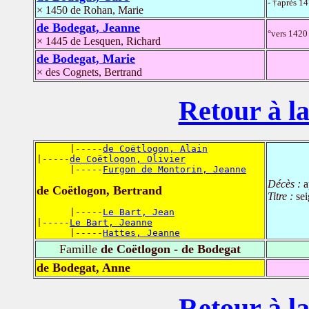
- †après 1
× 1450 de Rohan, Marie
de Bodegat, Jeanne
°vers 1420 
× 1445 de Lesquen, Richard
de Bodegat, Marie
× des Cognets, Bertrand
Retour à la
      |-----
de Coëtlogon, Alain
|-----
de Coëtlogon, Olivier
      |-----
Furgon de Montorin, Jeanne
Décès :
a
de Coëtlogon, Bertrand
Titre :
se
      |-----
Le Bart, Jean
|-----
Le Bart, Jeanne
      |-----
Hattes, Jeanne
Famille
de Coëtlogon - de Bodegat
de Bodegat, Anne
Retour à la