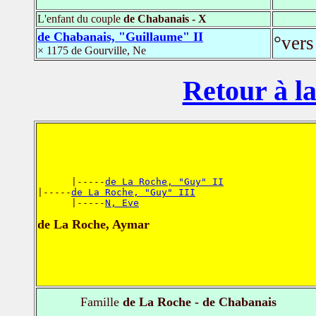
L'enfant du couple
de Chabanais - X
de Chabanais, "Guillaume" II
°vers
× 1175 de Gourville, Ne
Retour à la
      |-----
de La Roche, "Guy" II
|-----
de La Roche, "Guy" III
      |-----
N, Eve
de La Roche, Aymar
Famille
de La Roche - de Chabanais