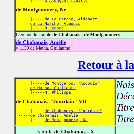
      |-----
d'Alençon, Mabille
de Montgommery, Ne
      |-----
de La Marche, Aldebert
|-----
de La Marche, Almodis
      |-----
N, Ponce
L'enfant du couple
de Chabanais - de Montgommery
de Chabanais, Amélie
× 1130 de Matha, Guillaume
Retour à la
Nais
      |-----
de Montberon, "Audouin"
|-----
de Matha, Guillaume
      |-----
N, Philippa
Déc
de Chabanais, "Jourdain" VII
Titr
      |-----
de Chabanais, "Jourdain"
|-----
de Chabanais, Amélie
Titr
      |-----
de Montgommery, Ne
Famille
de Chabanais - X