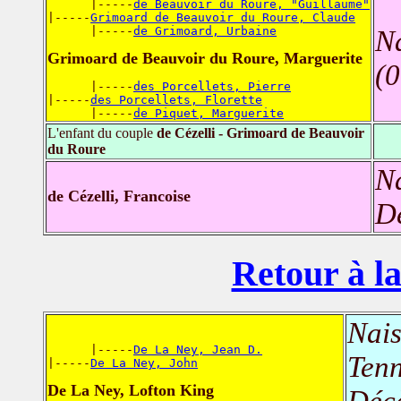
      |-----
de Beauvoir du Roure, "Guillaume"
|-----
Grimoard de Beauvoir du Roure, Claude
      |-----
de Grimoard, Urbaine
N
Grimoard de Beauvoir du Roure, Marguerite
(0
      |-----
des Porcellets, Pierre
|-----
des Porcellets, Florette
      |-----
de Piquet, Marguerite
L'enfant du couple
de Cézelli - Grimoard de Beauvoir
du Roure
N
de Cézelli, Francoise
D
Retour à la
Nais
      |-----
De La Ney, Jean D.
Tenn
|-----
De La Ney, John
De La Ney, Lofton King
Déc