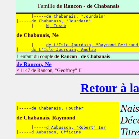
Famille
de Rancon - de Chabanais
      |-----
de Chabanais, "Jourdain"
|-----
de Chabanais, "Jourdain"
      |-----
N, Tescé
de Chabanais, Ne
      |-----
de L'Isle-Jourdain, "Raymond-Bertrand
|-----
de L'Isle-Jourdain, Amélie
L'enfant du couple
de Rancon - de Chabanais
de Rancon, Ne
× 1147 de Rancon, "Geoffroy" II
Retour à la
Nais
|-----
de Chabanais, Foucher
Déc
de Chabanais, Raymond
      |-----
d'Aubusson, "Robert" Ier
Titr
|-----
d'Aubusson, Officine