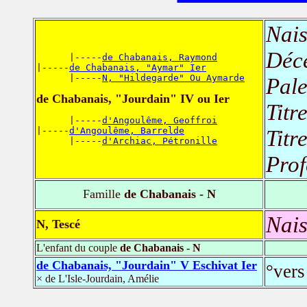
Nais
Déc
      |-----
de Chabanais, Raymond
|-----
de Chabanais, "Aymar" Ier
      |-----
N, "Hildegarde" Ou Aymarde
Pale
de Chabanais, "Jourdain" IV ou Ier
Titr
      |-----
d'Angoulême, Geoffroi
|-----
d'Angoulême, Barrelde
Titr
      |-----
d'Archiac, Pétronille
Prof
Famille
de Chabanais - N
Nais
N, Tescé
L'enfant du couple
de Chabanais - N
de Chabanais, "Jourdain" V Eschivat Ier
°ver
× de L'Isle-Jourdain, Amélie