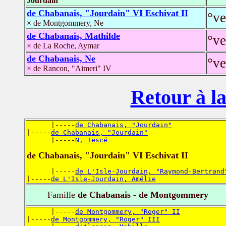
Jourdain
de Chabanais, "Jourdain" VI Eschivat II
°ve
× de Montgommery, Ne
de Chabanais, Mathilde
°ve
× de La Roche, Aymar
de Chabanais, Ne
°ve
× de Rancon, "Aimeri" IV
Retour à la
      |-----
de Chabanais, "Jourdain"
|-----
de Chabanais, "Jourdain"
      |-----
N, Tescé
de Chabanais, "Jourdain" VI Eschivat II
      |-----
de L'Isle-Jourdain, "Raymond-Bertrand
|-----
de L'Isle-Jourdain, Amélie
Famille
de Chabanais - de Montgommery
      |-----
de Montgommery, "Roger" II
|-----
de Montgommery, "Roger" III