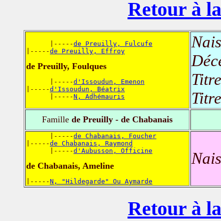
Retour à la
Nais
      |-----
de Preuilly, Fulcufe
|-----
de Preuilly, Effroy
Déc
de Preuilly, Foulques
Titr
      |-----
d'Issoudun, Emenon
|-----
d'Issoudun, Béatrix
Titr
      |-----
N, Adhémauris
Famille
de Preuilly - de Chabanais
      |-----
de Chabanais, Foucher
|-----
de Chabanais, Raymond
      |-----
d'Aubusson, Officine
Nais
de Chabanais, Ameline
|-----
N, "Hildegarde" Ou Aymarde
Retour à la