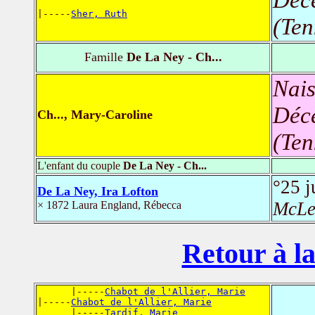
|-----
Sher, Ruth
(Ten
Famille
De La Ney - Ch...
Nais
Déc
Ch..., Mary-Caroline
(Ten
L'enfant du couple
De La Ney - Ch...
°25 j
De La Ney, Ira Lofton
McLem
× 1872 Laura England, Rébecca
Retour à la
      |-----
Chabot de l'Allier, Marie
|-----
Chabot de l'Allier, Marie
      |-----
Tardif, Marie