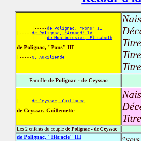
Nais
Déc
      |-----
de Polignac, "Pons" II
|-----
de Polignac, "Armand" IV
      |-----
de Montboissier, Elisabeth
Titr
de Polignac, "Pons" III
Titr
|-----
N, Auxiliende
Titr
Famille
de Polignac - de Ceyssac
Nais
|-----
de Ceyssac, Guillaume
Déc
de Ceyssac, Guillemette
Titr
Les 2 enfants du couple
de Polignac - de Ceyssac
de Polignac, "Héracle" III
°vers