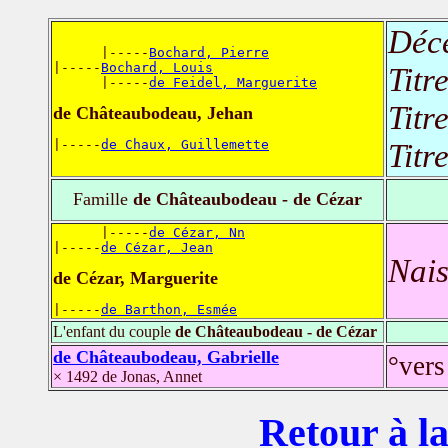
Déc
      |-----
Bochard, Pierre
|-----
Bochard, Louis
Titr
      |-----
de Feidel, Marguerite
Titr
de Châteaubodeau, Jehan
|-----
de Chaux, Guillemette
Titr
Famille
de Châteaubodeau - de Cézar
      |-----
de Cézar, Nn
|-----
de Cézar, Jean
Nais
de Cézar, Marguerite
|-----
de Barthon, Esmée
L'enfant du couple
de Châteaubodeau - de Cézar
de Châteaubodeau, Gabrielle
°vers
× 1492 de Jonas, Annet
Retour à la