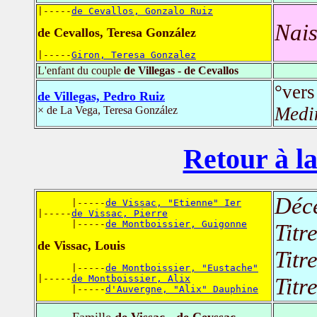
|-----
de Cevallos, Gonzalo Ruiz
Nais
de Cevallos, Teresa González
|-----
Giron, Teresa Gonzalez
L'enfant du couple
de Villegas - de Cevallos
°ver
de Villegas, Pedro Ruiz
Medi
× de La Vega, Teresa González
Retour à la
Déc
      |-----
de Vissac, "Etienne" Ier
|-----
de Vissac, Pierre
      |-----
de Montboissier, Guigonne
Titr
de Vissac, Louis
Titr
      |-----
de Montboissier, "Eustache"
|-----
de Montboissier, Alix
Titr
      |-----
d'Auvergne, "Alix" Dauphine
Famille
de Vissac - de Ceyssac