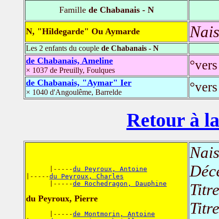
Famille
de Chabanais - N
Nais
N, "Hildegarde" Ou Aymarde
Les 2 enfants du couple
de Chabanais - N
de Chabanais, Ameline
°vers
× 1037 de Preuilly, Foulques
de Chabanais, "Aymar" Ier
°vers
× 1040 d'Angoulême, Barrelde
Retour à la
Nais
Déc
      |-----
du Peyroux, Antoine
|-----
du Peyroux, Charles
      |-----
de Rochedragon, Dauphine
Titr
du Peyroux, Pierre
Titr
      |-----
de Montmorin, Antoine