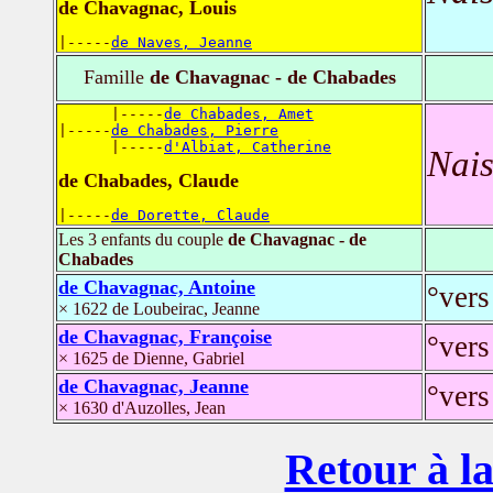
de Chavagnac, Louis
|-----
de Naves, Jeanne
Famille
de Chavagnac - de Chabades
      |-----
de Chabades, Amet
|-----
de Chabades, Pierre
      |-----
d'Albiat, Catherine
Nais
de Chabades, Claude
|-----
de Dorette, Claude
Les 3 enfants du couple
de Chavagnac - de
Chabades
de Chavagnac, Antoine
°vers
× 1622 de Loubeirac, Jeanne
de Chavagnac, Françoise
°vers
× 1625 de Dienne, Gabriel
de Chavagnac, Jeanne
°vers
× 1630 d'Auzolles, Jean
Retour à la