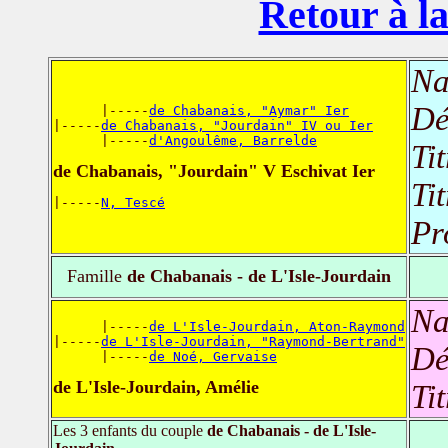
Retour à la
Na
Dé
      |-----
de Chabanais, "Aymar" Ier
|-----
de Chabanais, "Jourdain" IV ou Ier
      |-----
d'Angoulême, Barrelde
Ti
de Chabanais, "Jourdain" V Eschivat Ier
Ti
|-----
N, Tescé
Pr
Famille
de Chabanais - de L'Isle-Jourdain
Na
      |-----
de L'Isle-Jourdain, Aton-Raymond
|-----
de L'Isle-Jourdain, "Raymond-Bertrand"
Dé
      |-----
de Noé, Gervaise
de L'Isle-Jourdain, Amélie
Ti
Les 3 enfants du couple
de Chabanais - de L'Isle-