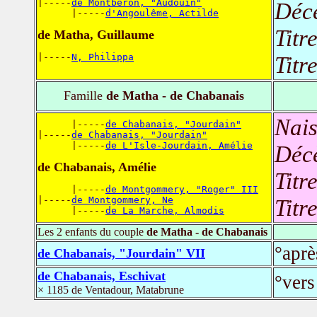
|-----
de Montberon, "Audouin"
Déc
      |-----
d'Angoulême, Actilde
Titr
de Matha, Guillaume
|-----
N, Philippa
Titr
Famille
de Matha - de Chabanais
Nais
      |-----
de Chabanais, "Jourdain"
|-----
de Chabanais, "Jourdain"
      |-----
de L'Isle-Jourdain, Amélie
Déc
de Chabanais, Amélie
Titr
      |-----
de Montgommery, "Roger" III
|-----
de Montgommery, Ne
Titr
      |-----
de La Marche, Almodis
Les 2 enfants du couple
de Matha - de Chabanais
°aprè
de Chabanais, "Jourdain" VII
de Chabanais, Eschivat
°vers
× 1185 de Ventadour, Matabrune