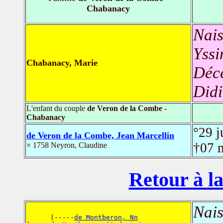
Chabanacy
Nais
Yssi
Chabanacy, Marie
Déc
Didi
L'enfant du couple
de Veron de la Combe -
Chabanacy
°29 j
de Veron de la Combe, Jean Marcellin
†07 
× 1758 Neyron, Claudine
Retour à la
Nais
      |-----
de Montberon, Nn