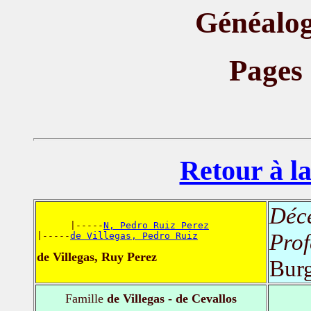
Généalog
Pages
Retour à la
Déc
      |-----
N, Pedro Ruiz Perez
Prof
|-----
de Villegas, Pedro Ruiz
de Villegas, Ruy Perez
Burg
Famille
de Villegas - de Cevallos