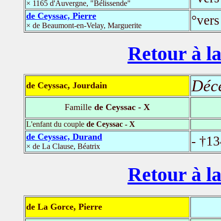
× 1165 d'Auvergne, "Bélissende"
de Ceyssac, Pierre
°vers
× de Beaumont-en-Velay, Marguerite
Retour à la
Déc
de Ceyssac, Jourdain
Famille
de Ceyssac - X
L'enfant du couple
de Ceyssac - X
de Ceyssac, Durand
- †1
× de La Clause, Béatrix
Retour à la
de La Gorce, Pierre