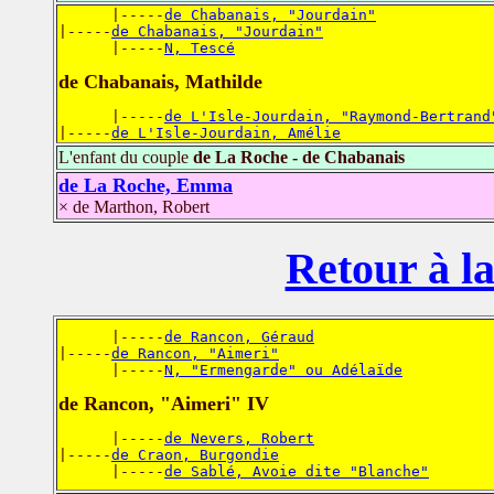
      |-----
de Chabanais, "Jourdain"
|-----
de Chabanais, "Jourdain"
      |-----
N, Tescé
de Chabanais, Mathilde
      |-----
de L'Isle-Jourdain, "Raymond-Bertrand
|-----
de L'Isle-Jourdain, Amélie
L'enfant du couple
de La Roche - de Chabanais
de La Roche, Emma
× de Marthon, Robert
Retour à la
      |-----
de Rancon, Géraud
|-----
de Rancon, "Aimeri"
      |-----
N, "Ermengarde" ou Adélaïde
de Rancon, "Aimeri" IV
      |-----
de Nevers, Robert
|-----
de Craon, Burgondie
      |-----
de Sablé, Avoie dite "Blanche"