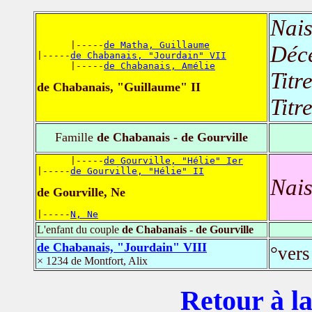
Nais
      |-----
de Matha, Guillaume
Déc
|-----
de Chabanais, "Jourdain" VII
      |-----
de Chabanais, Amélie
Titr
de Chabanais, "Guillaume" II
Titr
Famille
de Chabanais - de Gourville
      |-----
de Gourville, "Hélie" Ier
|-----
de Gourville, "Hélie" II
Nais
de Gourville, Ne
|-----
N, Ne
L'enfant du couple
de Chabanais - de Gourville
de Chabanais, "Jourdain" VIII
°vers
× 1234 de Montfort, Alix
Retour à la