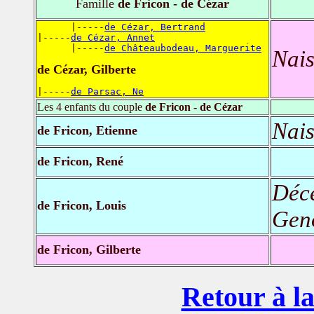
Famille
de Fricon - de Cézar
      |-----
de Cézar, Bertrand
|-----
de Cézar, Annet
      |-----
de Châteaubodeau, Marguerite
Nais
de Cézar, Gilberte
|-----
de Parsac, Ne
Les 4 enfants du couple
de Fricon - de Cézar
Nais
de Fricon, Etienne
de Fricon, René
Déc
de Fricon, Louis
Geno
de Fricon, Gilberte
Retour à la