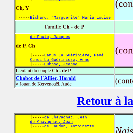
(con
Ch, Y
|-----
Bichard, "Marguerite" Maria Louise
Famille
Ch - de P
|-----
de Paulo, Jacques
de P, Ch
(con
      |-----
Camus La Guérinière, René
|-----
Camus La Guérinière, Anne
      |-----
Dubosq, Jeanne
L'enfant du couple
Ch - de P
Chabot de l'Allier, Harald
(con
× Jouan de Kervenoaël, Aude
Retour à la
      |-----
de Chavagnac, Jean
|-----
de Chavagnac, Jean
      |-----
de Laudun, Antoinette
Nais