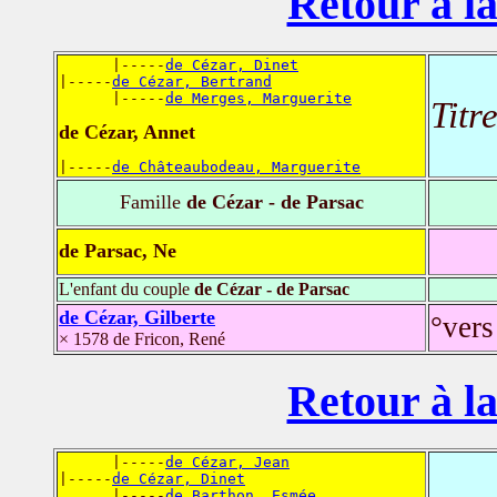
Retour à la
      |-----
de Cézar, Dinet
|-----
de Cézar, Bertrand
      |-----
de Merges, Marguerite
Titr
de Cézar, Annet
|-----
de Châteaubodeau, Marguerite
Famille
de Cézar - de Parsac
de Parsac, Ne
L'enfant du couple
de Cézar - de Parsac
de Cézar, Gilberte
°vers
× 1578 de Fricon, René
Retour à la
      |-----
de Cézar, Jean
|-----
de Cézar, Dinet
      |-----
de Barthon, Esmée