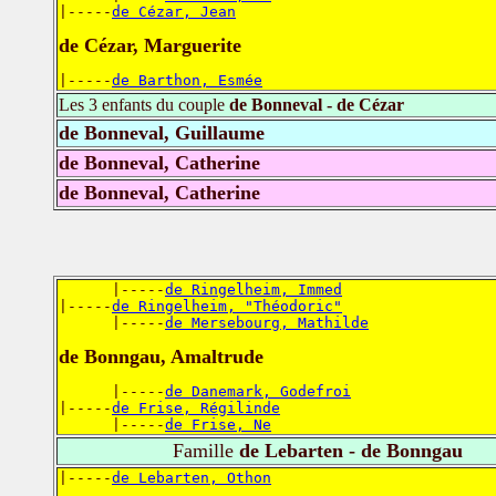
|-----
de Cézar, Jean
de Cézar, Marguerite
|-----
de Barthon, Esmée
Les 3 enfants du couple
de Bonneval - de Cézar
de Bonneval, Guillaume
de Bonneval, Catherine
de Bonneval, Catherine
      |-----
de Ringelheim, Immed
|-----
de Ringelheim, "Théodoric"
      |-----
de Mersebourg, Mathilde
de Bonngau, Amaltrude
      |-----
de Danemark, Godefroi
|-----
de Frise, Régilinde
      |-----
de Frise, Ne
Famille
de Lebarten - de Bonngau
|-----
de Lebarten, Othon