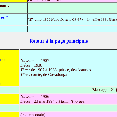
ont -
red"
°27 juillet 1809
Notre-Dame-d'Oé (37)
- †14 juillet 1881
Notre
Retour à la page principale
ine
Naissance :
1907
Décès :
1938
Titre :
de 1907 à 1933, prince, des Asturies
Titre :
comte, de Covadonga
e
Mariage :
21 j
Naissance :
1906
Décès :
23 mai 1994
à Miami (Floride)
(contemporain)