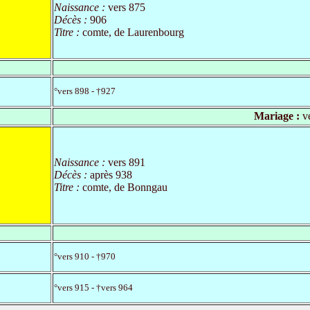
Naissance :
vers 875
Décès :
906
Titre :
comte, de Laurenbourg
°vers 898 - †927
Mariage :
ve
Naissance :
vers 891
Décès :
après 938
Titre :
comte, de Bonngau
°vers 910 - †970
°vers 915 - †vers 964