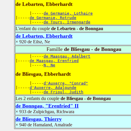
de Lebarten, Ebberhardt
      |-----
de Germanie, Lothaire
|-----
de Germanie, Rotrude
      |-----
de Tours, Irmengarde
L'enfant du couple
de Lebarten - de Bonngau
de Lebarten, Ebberhardt
× 920 de Eilsz, Ne
Famille
de Bliesgau - de Bonngau
      |-----
de Maasgau, Adalbert
|-----
de Maasgau, Erenfried
      |-----
N, Ne
de Bliesgau, Ebberhardt
      |-----
d'Auxerre, "Conrad"
|-----
d'Auxerre, Adalgunde
      |-----
de Frioul, Judith
Les 2 enfants du couple
de Bliesgau - de Bonngau
de Bonngau, "Erenfried" II
× 933 de Zulpichgau, Richwara
de Bliesgau, Thierry
× 940 de Hamaland, Amalrade