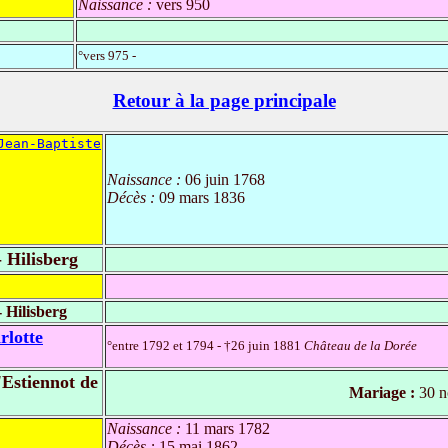
Naissance :
vers 950
°vers 975 -
Retour à la page principale
Jean-Baptiste
Naissance :
06 juin 1768
Décès :
09 mars 1836
 Hilisberg
 Hilisberg
rlotte
°entre 1792 et 1794 - †26 juin 1881
Château de la Dorée
Estiennot de
Mariage :
30 n
Naissance :
11 mars 1782
Décès :
15 mai 1862