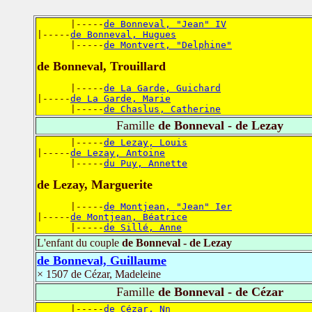
      |-----
de Bonneval, "Jean" IV
|-----
de Bonneval, Hugues
      |-----
de Montvert, "Delphine"
de Bonneval, Trouillard
      |-----
de La Garde, Guichard
|-----
de La Garde, Marie
      |-----
de Chaslus, Catherine
Famille
de Bonneval - de Lezay
      |-----
de Lezay, Louis
|-----
de Lezay, Antoine
      |-----
du Puy, Annette
de Lezay, Marguerite
      |-----
de Montjean, "Jean" Ier
|-----
de Montjean, Béatrice
      |-----
de Sillé, Anne
L'enfant du couple
de Bonneval - de Lezay
de Bonneval, Guillaume
× 1507 de Cézar, Madeleine
Famille
de Bonneval - de Cézar
      |-----
de Cézar, Nn