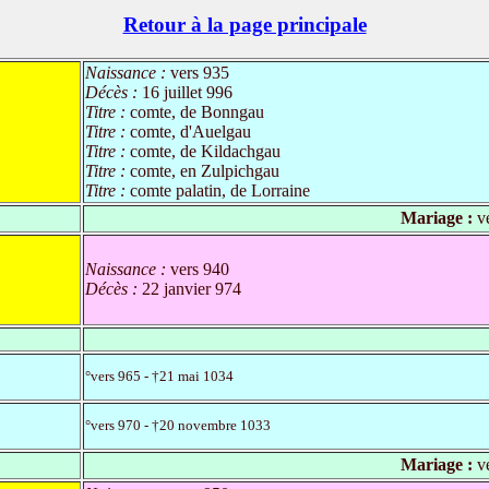
Retour à la page principale
Naissance :
vers 935
Décès :
16 juillet 996
Titre :
comte, de Bonngau
Titre :
comte, d'Auelgau
Titre :
comte, de Kildachgau
Titre :
comte, en Zulpichgau
Titre :
comte palatin, de Lorraine
Mariage :
ve
Naissance :
vers 940
Décès :
22 janvier 974
°vers 965 - †21 mai 1034
°vers 970 - †20 novembre 1033
Mariage :
ve