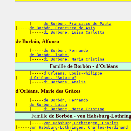
      |-----
de Borbón, Francisco de Paula
|-----
de Borbón, Francisco de Asís
      |-----
di Borbone, Luisa Carlotta
de Borbón, Alfonso
      |-----
de Borbón, Fernando
|-----
de Borbón, Isabel
      |-----
di Borbone, Maria Cristina
Famille
de Borbón - d'Orléans
      |-----
d'Orléans, Louis-Philippe
|-----
d'Orléans, "Antoine"
      |-----
di Borbone, Amelia
d'Orléans, Marie des Grâces
      |-----
de Borbón, Fernando
|-----
de Borbón, Luisa
      |-----
di Borbone, Maria Cristina
Famille
de Borbón - von Habsburg-Lothrin
      |-----
von Habsburg-Lothringen, Charles
|-----
von Habsburg-Lothringen, Charles-Ferdinand