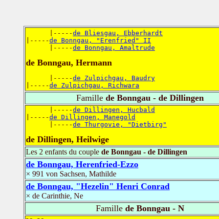
      |-----
de Bliesgau, Ebberhardt
|-----
de Bonngau, "Erenfried" II
      |-----
de Bonngau, Amaltrude
de Bonngau, Hermann
      |-----
de Zulpichgau, Baudry
|-----
de Zulpichgau, Richwara
Famille
de Bonngau - de Dillingen
      |-----
de Dillingen, Hucbald
|-----
de Dillingen, Manegold
      |-----
de Thurgovie, "Dietbirg"
de Dillingen, Heilwige
Les 2 enfants du couple
de Bonngau - de Dillingen
de Bonngau, Herenfried-Ezzo
× 991 von Sachsen, Mathilde
de Bonngau, "Hezelin" Henri Conrad
× de Carinthie, Ne
Famille
de Bonngau - N