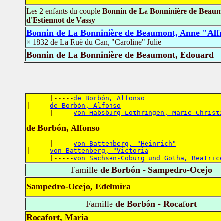
Les 2 enfants du couple
Bonnin de La Bonninière de Beaum
d'Estiennot de Vassy
Bonnin de La Bonninière de Beaumont, Anne "Alf
× 1832 de La Ruë du Can, "Caroline" Julie
Bonnin de La Bonninière de Beaumont, Edouard
      |-----
de Borbón, Alfonso
|-----
de Borbón, Alfonso
      |-----
von Habsburg-Lothringen, Marie-Christ
de Borbón, Alfonso
      |-----
von Battenberg, "Heinrich"
|-----
von Battenberg, "Victoria
      |-----
von Sachsen-Coburg und Gotha, Beatric
Famille
de Borbón - Sampedro-Ocejo
Sampedro-Ocejo, Edelmira
Famille
de Borbón - Rocafort
Rocafort, Maria