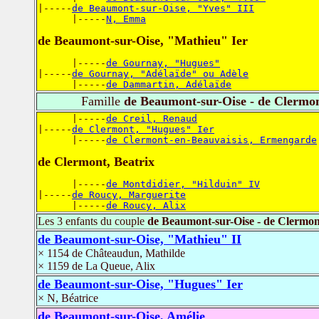
|-----
de Beaumont-sur-Oise, "Yves" III
      |-----
N, Emma
de Beaumont-sur-Oise, "Mathieu" Ier
      |-----
de Gournay, "Hugues"
|-----
de Gournay, "Adélaïde" ou Adèle
      |-----
de Dammartin, Adélaïde
Famille
de Beaumont-sur-Oise - de Clermo
      |-----
de Creil, Renaud
|-----
de Clermont, "Hugues" Ier
      |-----
de Clermont-en-Beauvaisis, Ermengarde
de Clermont, Beatrix
      |-----
de Montdidier, "Hilduin" IV
|-----
de Roucy, Marguerite
      |-----
de Roucy, Alix
Les 3 enfants du couple
de Beaumont-sur-Oise - de Clermon
de Beaumont-sur-Oise, "Mathieu" II
× 1154 de Châteaudun, Mathilde
× 1159 de La Queue, Alix
de Beaumont-sur-Oise, "Hugues" Ier
× N, Béatrice
de Beaumont-sur-Oise, Amélie