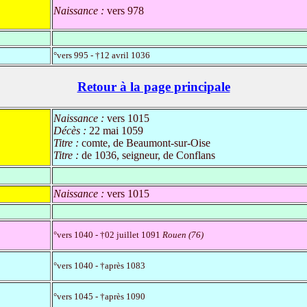
Naissance :
vers 978
°vers 995 - †12 avril 1036
Retour à la page principale
Naissance :
vers 1015
Décès :
22 mai 1059
Titre :
comte, de Beaumont-sur-Oise
Titre :
de 1036, seigneur, de Conflans
Naissance :
vers 1015
°vers 1040 - †02 juillet 1091
Rouen (76)
°vers 1040 - †après 1083
°vers 1045 - †après 1090