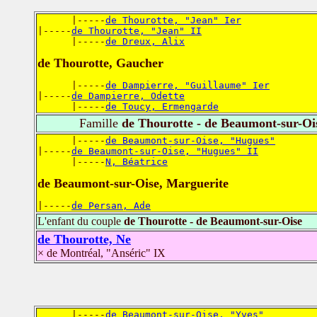
      |-----
de Thourotte, "Jean" Ier
|-----
de Thourotte, "Jean" II
      |-----
de Dreux, Alix
de Thourotte, Gaucher
      |-----
de Dampierre, "Guillaume" Ier
|-----
de Dampierre, Odette
      |-----
de Toucy, Ermengarde
Famille
de Thourotte - de Beaumont-sur-Oi
      |-----
de Beaumont-sur-Oise, "Hugues"
|-----
de Beaumont-sur-Oise, "Hugues" II
      |-----
N, Béatrice
de Beaumont-sur-Oise, Marguerite
|-----
de Persan, Ade
L'enfant du couple
de Thourotte - de Beaumont-sur-Oise
de Thourotte, Ne
× de Montréal, "Anséric" IX
      |-----
de Beaumont-sur-Oise, "Yves"