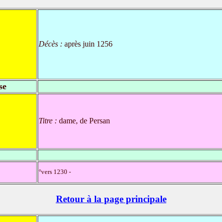
Décès :
après juin 1256
se
Titre :
dame, de Persan
°vers 1230 -
Retour à la page principale