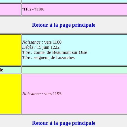
°1162 - †1186
Retour à la page principale
Naissance :
vers 1160
Décès :
15 juin 1222
Titre :
comte, de Beaumont-sur-Oise
Titre :
seigneur, de Luzarches
de
Naissance :
vers 1195
Retour à la page principale