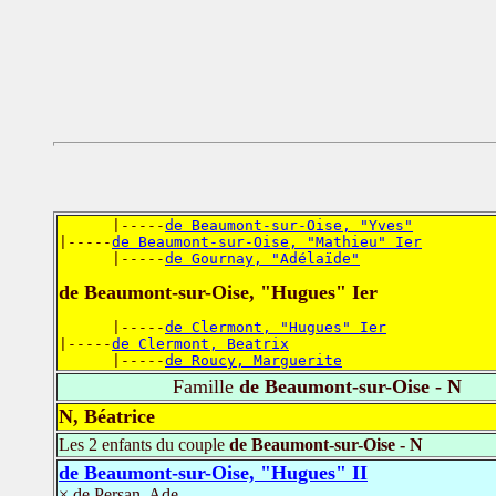
      |-----
de Beaumont-sur-Oise, "Yves"
|-----
de Beaumont-sur-Oise, "Mathieu" Ier
      |-----
de Gournay, "Adélaïde"
de Beaumont-sur-Oise, "Hugues" Ier
      |-----
de Clermont, "Hugues" Ier
|-----
de Clermont, Beatrix
      |-----
de Roucy, Marguerite
Famille
de Beaumont-sur-Oise - N
N, Béatrice
Les 2 enfants du couple
de Beaumont-sur-Oise - N
de Beaumont-sur-Oise, "Hugues" II
× de Persan, Ade