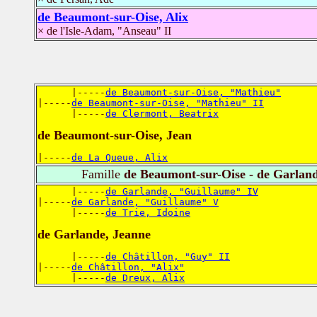
de Beaumont-sur-Oise, Alix
× de l'Isle-Adam, "Anseau" II
      |-----
de Beaumont-sur-Oise, "Mathieu"
|-----
de Beaumont-sur-Oise, "Mathieu" II
      |-----
de Clermont, Beatrix
de Beaumont-sur-Oise, Jean
|-----
de La Queue, Alix
Famille
de Beaumont-sur-Oise - de Garlan
      |-----
de Garlande, "Guillaume" IV
|-----
de Garlande, "Guillaume" V
      |-----
de Trie, Idoine
de Garlande, Jeanne
      |-----
de Châtillon, "Guy" II
|-----
de Châtillon, "Alix"
      |-----
de Dreux, Alix