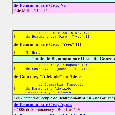
de Beaumont-sur-Oise, Ne
× de Mello, "Dreux" Ier
      |-----
de Beaumont-sur-Oise, Yves
|-----
de Beaumont-sur-Oise, "Yves" II
de Beaumont-sur-Oise, "Yves" III
|-----
N, Emma
Famille
de Beaumont-sur-Oise - de Gourna
      |-----
de Gournay, "Hugues" Ier
|-----
de Gournay, "Hugues" II Le Vieux
de Gournay, "Adélaïde" ou Adèle
      |-----
de Dammartin, Manassès
|-----
de Dammartin, Adélaïde
      |-----
Capet, Constance
Les 2 enfants du couple
de Beaumont-sur-Oise - de Gourna
de Beaumont-sur-Oise, Agnès
× 1096 de Montmorency, "Bouchard" IV