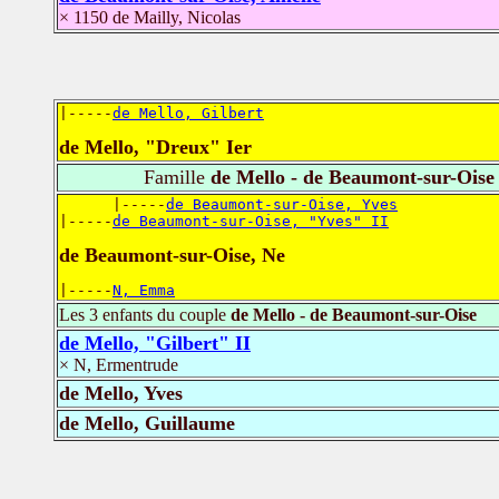
× 1150 de Mailly, Nicolas
|-----
de Mello, Gilbert
de Mello, "Dreux" Ier
Famille
de Mello - de Beaumont-sur-Oise
      |-----
de Beaumont-sur-Oise, Yves
|-----
de Beaumont-sur-Oise, "Yves" II
de Beaumont-sur-Oise, Ne
|-----
N, Emma
Les 3 enfants du couple
de Mello - de Beaumont-sur-Oise
de Mello, "Gilbert" II
× N, Ermentrude
de Mello, Yves
de Mello, Guillaume