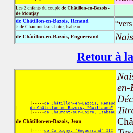
Les 2 enfants du couple
de Châtillon-en-Bazois -
de Montjay
de Châtillon-en-Bazois, Renaud
°vers
× de Chaumont-sur-Loire, Isabeau
Nais
de Châtillon-en-Bazois, Enguerrand
Retour à la
Nai
en-
Déc
      |-----
de Châtillon-en-Bazois, Renaud
Titr
|-----
de Châtillon-en-Bazois, "Guillaume"
      |-----
de Chaumont-sur-Loire, Isabeau
Châ
de Châtillon-en-Bazois, Jean
Titr
      |-----
de Corbigny, "Enguerrand" III