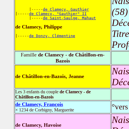
Nais
(58)
      |-----
de Clamecy, Gauthier
|-----
de Clamecy, "Gauthier" II
      |-----
de Saint-Saulge, Mahaut
Déc
de Clamecy, Philippe
Titr
|-----
de Donzy, Clémentine
Prof
Famille
de Clamecy - de Châtillon-en-
Bazois
Nais
de Châtillon-en-Bazois, Jeanne
Déc
Les 3 enfants du couple
de Clamecy - de
Châtillon-en-Bazois
de Clamecy, François
°ver
× 1234 de Corbigny, Marguerite
Nais
de Clamecy, Havoise