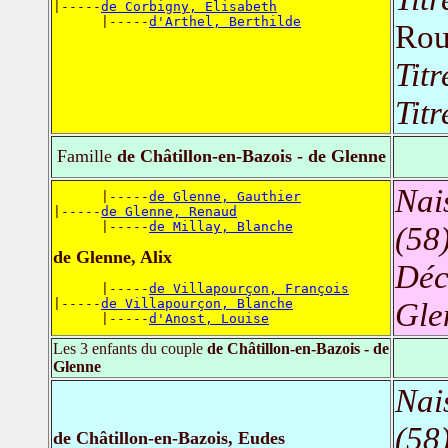
|-----
de Corbigny, Elisabeth
      |-----
d'Arthel, Berthilde
Rou
Titr
Titr
Famille
de Châtillon-en-Bazois - de Glenne
Nai
      |-----
de Glenne, Gauthier
|-----
de Glenne, Renaud
      |-----
de Millay, Blanche
(58
de Glenne, Alix
Déc
      |-----
de Villapourçon, François
|-----
de Villapourçon, Blanche
Gle
      |-----
d'Anost, Louise
Les 3 enfants du couple
de Châtillon-en-Bazois - de
Glenne
Nai
(58
de Châtillon-en-Bazois, Eudes