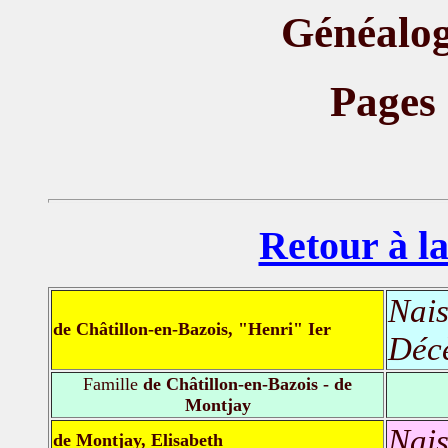
Généalog
Pages
Retour à la
Nais
de Châtillon-en-Bazois, "Henri" Ier
Déc
Famille
de Châtillon-en-Bazois - de
Montjay
Nais
de Montjay, Elisabeth