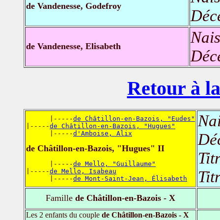
de Vandenesse, Godefroy
Déc
Nais
de Vandenesse, Elisabeth
Déc
Retour à la
Nai
      |-----
de Châtillon-en-Bazois, "Eudes"
|-----
de Châtillon-en-Bazois, "Hugues"
      |-----
d'Amboise, Alix
Dé
de Châtillon-en-Bazois, "Hugues" II
Tit
      |-----
de Mello, "Guillaume"
|-----
de Mello, Isabeau
Tit
      |-----
de Mont-Saint-Jean, Élisabeth
Famille
de Châtillon-en-Bazois - X
Les 2 enfants du couple
de Châtillon-en-Bazois - X