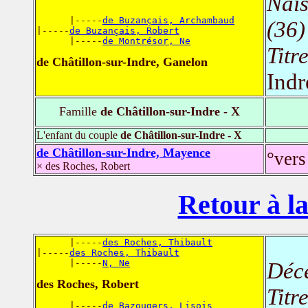
Nais
      |-----
de Buzançais, Archambaud
(36)
|-----
de Buzançais, Robert
      |-----
de Montrésor, Ne
Titr
de Châtillon-sur-Indre, Ganelon
Indr
Famille
de Châtillon-sur-Indre - X
L'enfant du couple
de Châtillon-sur-Indre - X
de Châtillon-sur-Indre, Mayence
°ver
× des Roches, Robert
Retour à la
      |-----
des Roches, Thibault
|-----
des Roches, Thibault
      |-----
N, Ne
Déc
des Roches, Robert
Titr
      |-----
de Bazougers, Lisois