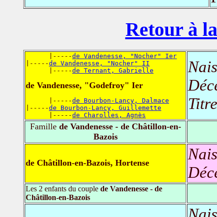
Retour à la
      |-----
de Vandenesse, "Nocher" Ier
Nais
|-----
de Vandenesse, "Nocher" II
      |-----
de Ternant, Gabrielle
Déc
de Vandenesse, "Godefroy" Ier
Titr
      |-----
de Bourbon-Lancy, Dalmace
|-----
de Bourbon-Lancy, Guillemette
      |-----
de Charolles, Agnès
Famille
de Vandenesse - de Châtillon-en-
Bazois
Nais
de Châtillon-en-Bazois, Hortense
Déc
Les 2 enfants du couple
de Vandenesse - de
Châtillon-en-Bazois
Nais