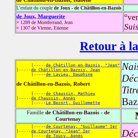
L'enfant du couple
de Joux - de Châtillon-en-Bazois
°ve
de Joux, Marguerite
× 1289 de Montferrand, Jean
Sui
× 1307 de Vienne, Etienne
Retour à la
Nai
      |-----
de Châtillon-en-Bazois, "Jean"
|-----
de Châtillon-en-Bazois, Jean
      |-----
de Lavieu, Dauphine
Déc
de Châtillon-en-Bazois, Robert
Titr
      |-----
de Chaussin, Mathieu
|-----
de Chaussin, Agnès
Baz
      |-----
Le Bezort, Guillemette
Famille
de Châtillon-en-Bazois - de
Courtenay
      |-----
de Courtenay, "Guillaume" Ier
Déc
|-----
de Courtenay, "Jean" Ier
      |-----
de Toucy, Agnès