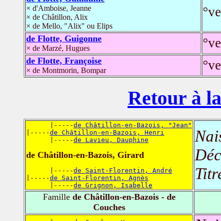
× d'Amboise, Jeanne
°ve
× de Châtillon, Alix
× de Mello, "Alix" ou Elips
de Flotte, Guigonne
°ve
× de Marzé, Hugues
de Flotte, Françoise
°ve
× de Montmorin, Bompar
Retour à la
      |-----
de Châtillon-en-Bazois, "Jean"
Nai
|-----
de Châtillon-en-Bazois, Henri
      |-----
de Lavieu, Dauphine
Déc
de Châtillon-en-Bazois, Girard
Titr
      |-----
de Saint-Florentin, André
|-----
de Saint-Florentin, Agnès
      |-----
de Grignon, Isabelle
Famille
de Châtillon-en-Bazois - de
Couches