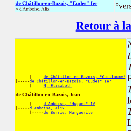
de Châtillon-en-Bazois, "Eudes" Ier
°ver
× d'Amboise, Alix
Retour à la
T
      |-----
de Châtillon-en-Bazois, "Guillaume"
|-----
de Châtillon-en-Bazois, "Eudes" Ier
      |-----
N, Elisabeth
T
de Châtillon-en-Bazois, Jean
l
      |-----
d'Amboise, "Hugues" IV
|-----
d'Amboise, Alix
T
      |-----
de Berrie, Marguerite