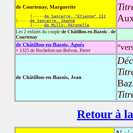
Titr
de Courtenay, Marguerite
Aux
      |-----
de Sancerre, "Etienne" III
|-----
de Sancerre, Jeanne
      |-----
de Milly, Péronelle
Les 2 enfants du couple
de Châtillon-en-Bazois - de
Courtenay
de Châtillon-en-Bazois, Agnès
°ver
× 1325 de Rochefort-sur-Brévon, Pierre
Déc
Titr
de Châtillon-en-Bazois, Jean
Baz
Titr
Retour à la