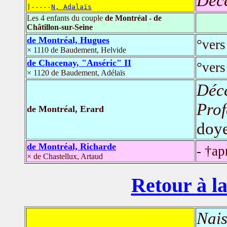
Déc
|-----
N, Adalaïs
Les 4 enfants du couple
de Montréal - de
Châtillon-sur-Seine
de Montréal, Hugues
°vers
× 1110 de Baudement, Helvide
de Chacenay, "Anséric" II
°vers
× 1120 de Baudement, Adélaïs
Déc
Prof
de Montréal, Erard
doye
de Montréal, Richarde
- †ap
× de Chastellux, Artaud
Retour à la
Nais