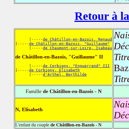
Retour à la
Nai
      |-----
de Châtillon-en-Bazois, Renaud
Déc
|-----
de Châtillon-en-Bazois, "Guillaume"
      |-----
de Chaumont-sur-Loire, Isabeau
Titr
de Châtillon-en-Bazois, "Guillaume" II
Baz
      |-----
de Corbigny, "Enguerrand" III
|-----
de Corbigny, Elisabeth
      |-----
d'Arthel, Berthilde
Titr
Famille
de Châtillon-en-Bazois - N
Nai
N, Elisabeth
Déc
L'enfant du couple
de Châtillon-en-Bazois - N