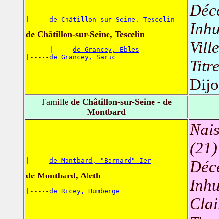
Déc
|-----
de Châtillon-sur-Seine, Tescelin
Inh
de Châtillon-sur-Seine, Tescelin
Vill
      |-----
de Grancey, Ebles
|-----
de Grancey, Saruc
Titr
Dij
Famille
de Châtillon-sur-Seine - de
Montbard
Nais
(21)
|-----
de Montbard, "Bernard" Ier
Déc
de Montbard, Aleth
Inh
|-----
de Ricey, Humberge
Clai