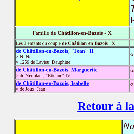
T
Famille
de Châtillon-en-Bazois - X
Les 3 enfants du couple
de Châtillon-en-Bazois - X
de Châtillon-en-Bazois, "Jean" II
°
× N, Ne
× 1259 de Lavieu, Dauphine
de Châtillon-en-Bazois, Marguerite
°
× de Neublans, "Etienne" IV
de Châtillon-en-Bazois, Isabelle
°
× de Joux, Jean
Retour à la
Na