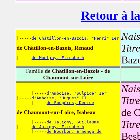
Retour à la
Nais
|-----
de Châtillon-en-Bazois, "Henri" Ier
Titr
de Châtillon-en-Bazois, Renaud
Baz
|-----
de Montjay, Elisabeth
Famille
de Châtillon-en-Bazois - de
Chaumont-sur-Loire
Nais
      |-----
d'Amboise, "Sulpice" Ier
Titr
|-----
d'Amboise, "Hugues" II
      |-----
de Fougères, Denise
de C
de Chaumont-sur-Loire, Isabeau
Titr
      |-----
de Jaligny, Guillaume
|-----
de Jaligny, Elisabeth
      |-----
de Bourbon, Ermengarde
Bes