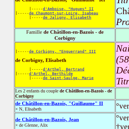
Châ
      |-----
d'Amboise, "Hugues" II
|-----
de Chaumont-sur-Loire, Isabeau
      |-----
de Jaligny, Elisabeth
Pro
Famille
de Châtillon-en-Bazois - de
Corbigny
Nai
|-----
de Corbigny, "Enguerrand" III
(58
de Corbigny, Elisabeth
Dé
      |-----
d'Arthel, Bertrand
|-----
d'Arthel, Berthilde
      |-----
de Saint-Saulge, Marie
Tit
Les 2 enfants du couple
de Châtillon-en-Bazois - de
Corbigny
de Châtillon-en-Bazois, "Guillaume" II
°ve
× N, Elisabeth
°ve
de Châtillon-en-Bazois, Jean
†ve
× de Glenne, Alix