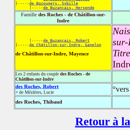
|-----
de Bazougers, Sybille
      |-----
de Buzançais, Hersende
Famille
des Roches - de Châtillon-sur-
Indre
Nais
sur-
      |-----
de Buzançais, Robert
|-----
de Châtillon-sur-Indre, Ganelon
Titr
de Châtillon-sur-Indre, Mayence
Indr
Les 2 enfants du couple
des Roches - de
Châtillon-sur-Indre
des Roches, Robert
°vers
× de Mézières, Lucie
des Roches, Thibaud
Retour à la