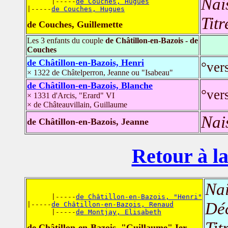
Nai
      |-----
de Couches, Hugues
|-----
de Couches, Hugues
Titr
de Couches, Guillemette
Les 3 enfants du couple
de Châtillon-en-Bazois - de
Couches
de Châtillon-en-Bazois, Henri
°ver
× 1322 de Châtelperron, Jeanne ou "Isabeau"
de Châtillon-en-Bazois, Blanche
°ver
× 1331 d'Arcis, "Erard" VI
× de Châteauvillain, Guillaume
Nai
de Châtillon-en-Bazois, Jeanne
Retour à la
Nai
      |-----
de Châtillon-en-Bazois, "Henri"
Dé
|-----
de Châtillon-en-Bazois, Renaud
      |-----
de Montjay, Elisabeth
Tit
de Châtillon-en-Bazois, "Guillaume" Ier