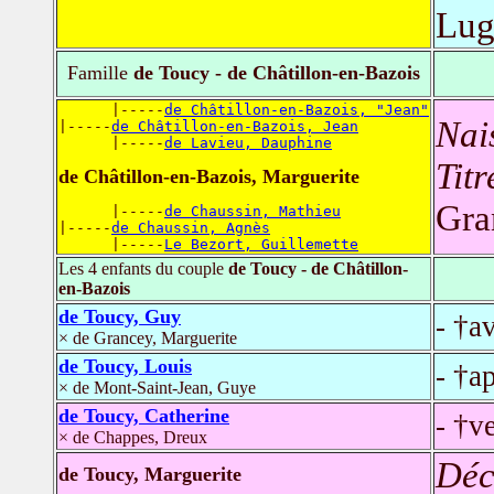
Lug
Famille
de Toucy - de Châtillon-en-Bazois
      |-----
de Châtillon-en-Bazois, "Jean"
Nai
|-----
de Châtillon-en-Bazois, Jean
      |-----
de Lavieu, Dauphine
Titr
de Châtillon-en-Bazois, Marguerite
Gra
      |-----
de Chaussin, Mathieu
|-----
de Chaussin, Agnès
      |-----
Le Bezort, Guillemette
Les 4 enfants du couple
de Toucy - de Châtillon-
en-Bazois
de Toucy, Guy
- †a
× de Grancey, Marguerite
de Toucy, Louis
- †a
× de Mont-Saint-Jean, Guye
de Toucy, Catherine
- †v
× de Chappes, Dreux
Déc
de Toucy, Marguerite