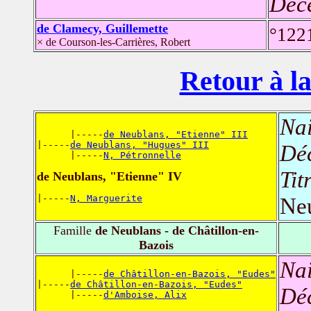
Déc
de Clamecy, Guillemette
°122
× de Courson-les-Carrières, Robert
Retour à la
Nai
      |-----
de Neublans, "Etienne" III
|-----
de Neublans, "Hugues" III
Dé
      |-----
N, Pétronnelle
Tit
de Neublans, "Etienne" IV
|-----
N, Marguerite
Ne
Famille
de Neublans - de Châtillon-en-
Bazois
Nai
      |-----
de Châtillon-en-Bazois, "Eudes"
|-----
de Châtillon-en-Bazois, "Eudes"
Dé
      |-----
d'Amboise, Alix