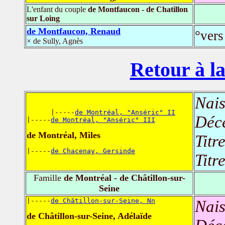
L'enfant du couple
de Montfaucon - de Chatillon
sur Loing
de Montfaucon, Renaud
°vers
× de Sully, Agnès
Retour à la
Nais
      |-----
de Montréal, "Anséric" II
Déc
|-----
de Montréal, "Anséric" III
de Montréal, Miles
Titr
|-----
de Chacenay, Gersinde
Titr
Famille
de Montréal - de Châtillon-sur-
Seine
|-----
de Châtillon-sur-Seine, Nn
Nais
de Châtillon-sur-Seine, Adélaïde