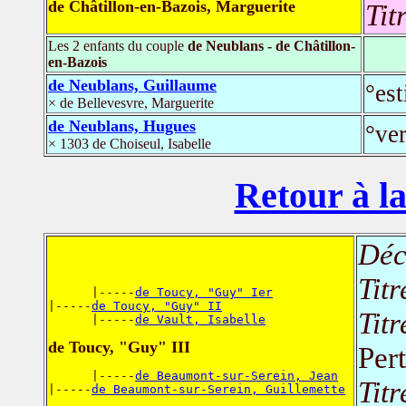
de Châtillon-en-Bazois, Marguerite
Tit
Les 2 enfants du couple
de Neublans - de Châtillon-
en-Bazois
de Neublans, Guillaume
°es
× de Bellevesvre, Marguerite
de Neublans, Hugues
°ve
× 1303 de Choiseul, Isabelle
Retour à la
Déc
Titr
      |-----
de Toucy, "Guy" Ier
|-----
de Toucy, "Guy" II
Titr
      |-----
de Vault, Isabelle
de Toucy, "Guy" III
Per
      |-----
de Beaumont-sur-Serein, Jean
Titr
|-----
de Beaumont-sur-Serein, Guillemette