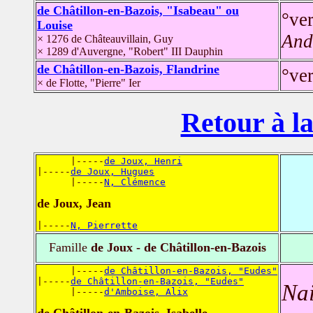
de Châtillon-en-Bazois, "Isabeau" ou
°ve
Louise
And
× 1276 de Châteauvillain, Guy
× 1289 d'Auvergne, "Robert" III Dauphin
de Châtillon-en-Bazois, Flandrine
°ve
× de Flotte, "Pierre" Ier
Retour à la
      |-----
de Joux, Henri
|-----
de Joux, Hugues
      |-----
N, Clémence
de Joux, Jean
|-----
N, Pierrette
Famille
de Joux - de Châtillon-en-Bazois
      |-----
de Châtillon-en-Bazois, "Eudes"
|-----
de Châtillon-en-Bazois, "Eudes"
Nai
      |-----
d'Amboise, Alix
de Châtillon-en-Bazois, Isabelle