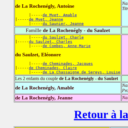
Na
de La Rochenégly, Antoine
Tit
      |-----
de Myet, Amable
|-----
de Myet, Jeanne
      |-----
du Saunier, Jeanne
Famille
de La Rochenégly - du Saulzet
      |-----
du Saulzet, Charle
|-----
du Saulzet, Charles
      |-----
de Combes, Anne-Marie
du Saulzet, Eléonore
      |-----
de Cheminades, Jacques
|-----
de Cheminades, Claire
      |-----
de La Chassaigne de Sereys, Louise
Les 2 enfants du couple
de La Rochenégly - du Saulzet
Na
de La Rochenégly, Amable
Pro
de La Rochenégly, Jeanne
Na
Retour à la