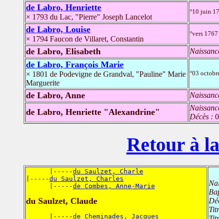
de Labro, Henriette
°10 juin 1
× 1793 du Lac, "Pierre" Joseph Lancelot
de Labro, Louise
°vers 1767 
× 1794 Faucon de Villaret, Constantin
de Labro, Elisabeth
Naissanc
de Labro, François Marie
°03 octobr
× 1801 de Podevigne de Grandval, "Pauline" Marie
Marguerite
de Labro, Anne
Naissanc
Naissanc
de Labro, Henriette "Alexandrine"
Décès :
0
Retour à la
      |-----
du Saulzet, Charle
|-----
du Saulzet, Charles
Na
      |-----
de Combes, Anne-Marie
Ba
du Saulzet, Claude
Dé
Tit
      |-----
de Cheminades, Jacques
Tit