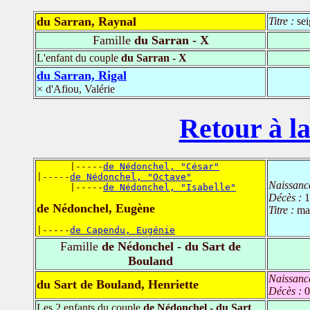
du Sarran, Raynal
Titre :
se
Famille
du Sarran - X
L'enfant du couple
du Sarran - X
du Sarran, Rigal
× d'Afiou, Valérie
Retour à la
      |-----
de Nédonchel, "César"
|-----
de Nédonchel, "Octave"
Naissanc
      |-----
de Nédonchel, "Isabelle"
Décès :
1
de Nédonchel, Eugène
Titre :
ma
|-----
de Capendu, Eugénie
Famille
de Nédonchel - du Sart de
Bouland
Naissanc
du Sart de Bouland, Henriette
Décès :
0
Les 2 enfants du couple
de Nédonchel - du Sart