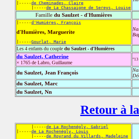
|-----
de Cheminades, Claire
      |-----
de La Chassaigne de Sereys, Louise
Famille
du Saulzet - d'Humières
|-----
d'Humières, François
Na
d'Humières, Marguerite
Ba
|-----
Gourlat, Marie
Les 4 enfants du couple
du Saulzet - d'Humières
du Saulzet, Catherine
°13
× 1765 de Labro, Guillaume
Na
du Saulzet, Jean François
Dé
du Saulzet, Marc
du Saulzet, Nn
Retour à la
      |-----
de La Rochenégly, Gabriel
|-----
de La Rochenégly, Louis
      |-----
de Royrand du Villards, Madeleine