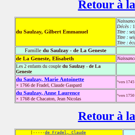
Retour à la
Naissanc
Décès :
1
du Saulzay, Gilbert Emmanuel
Titre :
se
Titre :
se
Titre :
éc
Famille
du Saulzay - de La Geneste
de La Geneste, Elisabeth
Naissanc
Les 2 enfants du couple
du Saulzay - de La
Geneste
du Saulzay, Marie Antoinette
°vers 1745
× 1766 de Fradel, Claude Gaspard
du Saulzay, Anne Laurence
°vers 1750 
× 1768 de Chacaton, Jean Nicolas
Retour à la
      |-----
de Fradel, Claude