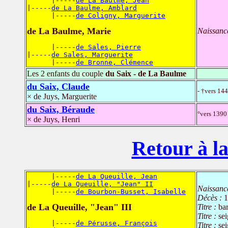
      |-----
de La Baulme, Jean
|-----
de La Baulme, Amblard
      |-----
de Coligny, Marguerite
de La Baulme, Marie
Naissanc
      |-----
de Sales, Pierre
|-----
de Sales, Marguerite
      |-----
de Bronne, Clémence
Les 2 enfants du couple
du Saix - de La Baulme
du Saix, Claude
- †vers 14
× de Juys, Marguerite
du Saix, Béraude
°vers 1390 
× de Juys, Henri
Retour à la
      |-----
de La Queuille, Jean
|-----
de La Queuille, "Jean" II
Naissanc
      |-----
de Bourbon-Busset, Isabelle
Décès :
1
de La Queuille, "Jean" III
Titre :
bar
Titre :
se
      |-----
de Pérusse, François
Titre :
se