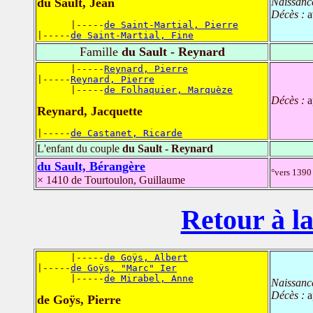
du Sault, Jean
Naissanc
Décès :
a
      |-----
de Saint-Martial, Pierre
|-----
de Saint-Martial, Fine
Famille
du Sault - Reynard
      |-----
Reynard, Pierre
|-----
Reynard, Pierre
      |-----
de Folhaquier, Marquèze
Décès :
a
Reynard, Jacquette
|-----
de Castanet, Ricarde
L'enfant du couple
du Sault - Reynard
du Sault, Bérangère
°vers 1390 
× 1410 de Tourtoulon, Guillaume
Retour à la
      |-----
de Goÿs, Albert
|-----
de Goÿs, "Marc" Ier
      |-----
de Mirabel, Anne
Naissanc
Décès :
a
de Goÿs, Pierre