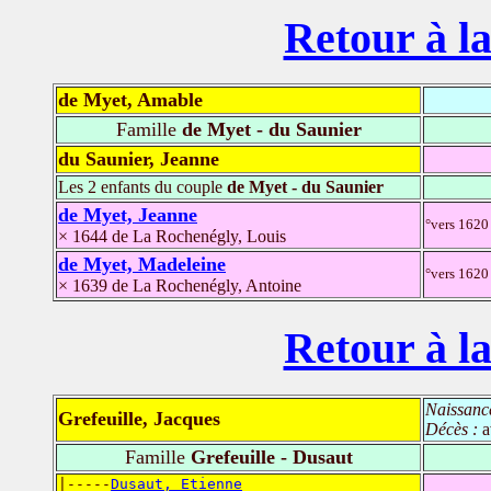
Retour à la
de Myet, Amable
Famille
de Myet - du Saunier
du Saunier, Jeanne
Les 2 enfants du couple
de Myet - du Saunier
de Myet, Jeanne
°vers 1620 
× 1644 de La Rochenégly, Louis
de Myet, Madeleine
°vers 1620 
× 1639 de La Rochenégly, Antoine
Retour à la
Naissanc
Grefeuille, Jacques
Décès :
a
Famille
Grefeuille - Dusaut
|-----
Dusaut, Etienne