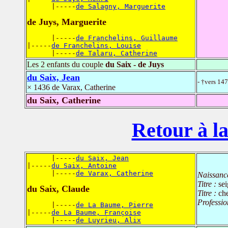
      |-----
de Salagny, Marguerite
de Juys, Marguerite
      |-----
de Franchelins, Guillaume
|-----
de Franchelins, Louise
      |-----
de Talaru, Catherine
Les 2 enfants du couple
du Saix - de Juys
du Saix, Jean
- †vers 14
× 1436 de Varax, Catherine
du Saix, Catherine
Retour à la
      |-----
du Saix, Jean
|-----
du Saix, Antoine
      |-----
de Varax, Catherine
Naissanc
Titre :
se
du Saix, Claude
Titre :
che
Professio
      |-----
de La Baume, Pierre
|-----
de La Baume, Françoise
      |-----
de Luyrieu, Alix