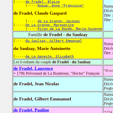
|-----
de Fradel, Blaise
      |-----
Roque, Anne "Françoise"
Naiss
Décè
de Fradel, Claude Gaspard
Titre 
Titre 
      |-----
de La Grange, Jacques
|-----
de La Grange, Marguerite
      |-----
Piron de La Ronde, Marie-Suzanne
Famille
de Fradel - du Saulzay
|-----
du Saulzay, Gilbert Emmanuel
Naiss
du Saulzay, Marie Antoinette
Décè
Titre 
|-----
de La Geneste, Elisabeth
Les 6 enfants du couple
de Fradel - du Saulzay
de Fradel, Laurence
°30 av
× 1796 Préveraud de La Boutresse, "Hector" François
Naiss
de Fradel, Jean Nicolas
Décè
Profe
Naiss
de Fradel, Gilbert Emmanuel
Décè
Profe
de Fradel, Pauline
°1774 