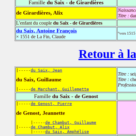
Famille
du Saix - de Girardières
Naissanc
de Girardières, Alix
Titre :
da
L'enfant du couple
du Saix - de Girardières
du Saix, Antoine François
°vers 1515 
× 1551 de La Fin, Claude
Retour à la
|-----
du Saix, Jean
Titre :
se
du Saix, Guillaume
Titre :
che
Professio
|-----
de Marchant, Guillemette
Famille
du Saix - de Genost
|-----
de Genost, Pierre
de Genost, Jeannette
      |-----
de Chambut, Guillaume
|-----
de Chambut, Alix
      |-----
du Saix, Amphélise