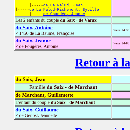
      |-----
de La Palud, Jean
|-----
de La Palud-Richemont, Sybille
      |-----
de Chandée, Jeanne
Les 2 enfants du couple
du Saix - de Varax
du Saix, Antoine
°vers 1438 
× 1456 de La Baume, Françoise
du Saix, Jeanne
°vers 1440 
× de Fougères, Antoine
Retour à la
du Saix, Jean
Famille
du Saix - de Marchant
de Marchant, Guillemette
L'enfant du couple
du Saix - de Marchant
du Saix, Guillaume
× de Genost, Jeannette