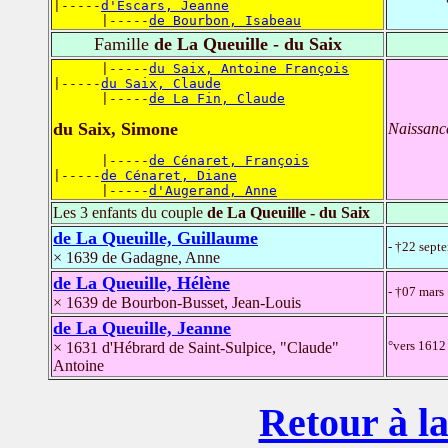
|-----
d'Escars, Jeanne
      |-----
de Bourbon, Isabeau
Famille
de La Queuille - du Saix
      |-----
du Saix, Antoine François
|-----
du Saix, Claude
      |-----
de La Fin, Claude
du Saix, Simone
Naissanc
      |-----
de Cénaret, François
|-----
de Cénaret, Diane
      |-----
d'Augerand, Anne
Les 3 enfants du couple
de La Queuille - du Saix
de La Queuille, Guillaume
- †22 sept
× 1639 de Gadagne, Anne
de La Queuille, Hélène
- †07 mars
× 1639 de Bourbon-Busset, Jean-Louis
de La Queuille, Jeanne
°vers 1612 
× 1631 d'Hébrard de Saint-Sulpice, "Claude"
Antoine
Retour à la