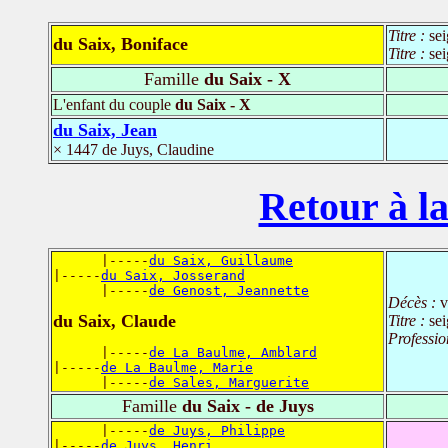
Titre :
se
du Saix, Boniface
Titre :
se
Famille
du Saix - X
L'enfant du couple
du Saix - X
du Saix, Jean
× 1447 de Juys, Claudine
Retour à la
      |-----
du Saix, Guillaume
|-----
du Saix, Josserand
      |-----
de Genost, Jeannette
Décès :
v
du Saix, Claude
Titre :
se
Professio
      |-----
de La Baulme, Amblard
|-----
de La Baulme, Marie
      |-----
de Sales, Marguerite
Famille
du Saix - de Juys
      |-----
de Juys, Philippe
|-----
de Juys, Henri