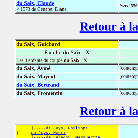
du Saix, Claude
°vers 1556
× 1573 de Cénaret, Diane
Retour à la
du Saix, Guichard
Famille
du Saix - X
Les 4 enfants du couple
du Saix - X
du Saix, Aymé
(contemp
du Saix, Mayeul
(contemp
du Saix, Bertrand
du Saix, Fromentin
(contemp
Retour à la
      |-----
de Juys, Philippe
|-----
de Juys, Henri
      |-----
de Salagny, Marguerite