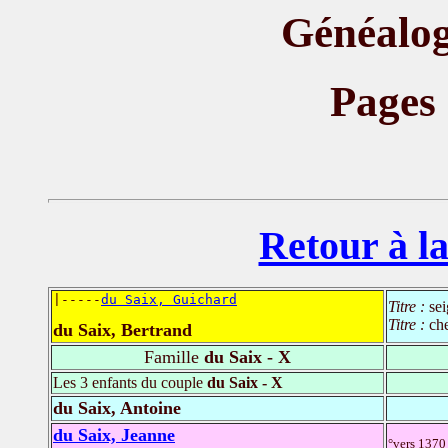
Généalog
Pages
Retour à la
|-----
du Saix, Guichard
Titre :
se
Titre :
che
du Saix, Bertrand
Famille
du Saix - X
Les 3 enfants du couple
du Saix - X
du Saix, Antoine
du Saix, Jeanne
°vers 1370