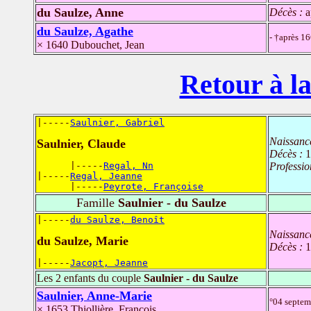
du Saulze, Anne
Décès :
a
du Saulze, Agathe
- †après 1
× 1640 Dubouchet, Jean
Retour à la
|-----
Saulnier, Gabriel
Naissanc
Saulnier, Claude
Décès :
1
      |-----
Regal, Nn
Professio
|-----
Regal, Jeanne
      |-----
Peyrote, Françoise
Famille
Saulnier - du Saulze
|-----
du Saulze, Benoît
Naissanc
du Saulze, Marie
Décès :
1
|-----
Jacopt, Jeanne
Les 2 enfants du couple
Saulnier - du Saulze
Saulnier, Anne-Marie
°04 septe
× 1653 Thiollière, François