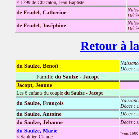
× 1799 de Chacaton, Jean Baptiste
Naiss
de Fradel, Catherine
Décè
Naiss
de Fradel, Joséphine
Décè
Retour à la
Naissanc
du Saulze, Benoît
Décès :
a
Famille
du Saulze - Jacopt
Jacopt, Jeanne
Les 6 enfants du couple
du Saulze - Jacopt
Naissanc
du Saulze, François
Décès :
a
du Saulze, Antoine
Décès :
a
du Saulze, Jehanne
Décès :
a
du Saulze, Marie
°vers 1600
× Saulnier, Claude