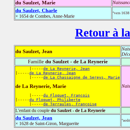
du Saulzet, Marie
Naissanc
du Saulzet, Charle
°vers 1638
× 1654 de Combes, Anne-Marie
Retour à la
Nais
du Saulzet, Jean
Déc
Famille
du Saulzet - de La Reynerie
      |-----
de La Reynerie, Jean
|-----
de La Reynerie, Jean
      |-----
de La Chassaigne de Sereys, Marie
de La Reynerie, Marie
Nais
      |-----
du Floquet, François
|-----
du Floquet, Philiberte
      |-----
de Terraules, Françoise
L'enfant du couple
du Saulzet - de La Reynerie
du Saulzet, Jean
°aoû
× 1628 de Saint-Giron, Marguerite