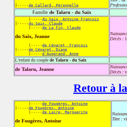
Professio
|-----
de Callard, Péronnelle
Famille
de Talaru - du Saix
      |-----
du Saix, Antoine François
|-----
du Saix, Claude
      |-----
de La Fin, Claude
Naissanc
du Saix, Jeanne
Décès :
1
      |-----
de Cénaret, François
|-----
de Cénaret, Diane
      |-----
d'Augerand, Anne
L'enfant du couple
de Talaru - du Saix
Naissanc
de Talaru, Jeanne
Décès :
v
Retour à la
      |-----
de Fougères, Antoine
|-----
de Fougères, Antoine
      |-----
de Laire, Marguerite
Naissan
Titre :
v
de Fougères, Antoine