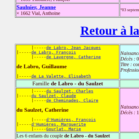
Saulnier, Jeanne
°03 septe
× 1662 Vial, Anthoine
Retour à la
      |-----
de Labro, Jean Jacques
|-----
de Labro, François
Naissanc
      |-----
de Lavergne, Catherine
Décès :
0
Titre :
co
de Labro, Guillaume
Professio
|-----
de La Valette, Elisabeth
Famille
de Labro - du Saulzet
      |-----
du Saulzet, Charles
|-----
du Saulzet, Claude
      |-----
de Cheminades, Claire
Naissanc
du Saulzet, Catherine
Décès :
1
      |-----
d'Humières, François
|-----
d'Humières, Marguerite
      |-----
Gourlat, Marie
Les 6 enfants du couple
de Labro - du Saulzet