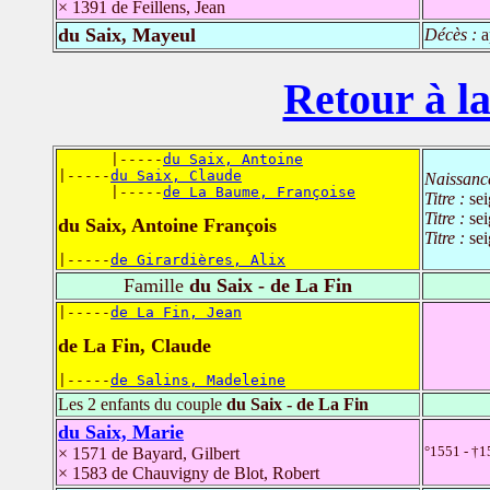
× 1391 de Feillens, Jean
du Saix, Mayeul
Décès :
a
Retour à la
      |-----
du Saix, Antoine
|-----
du Saix, Claude
Naissanc
      |-----
de La Baume, Françoise
Titre :
se
Titre :
se
du Saix, Antoine François
Titre :
sei
|-----
de Girardières, Alix
Famille
du Saix - de La Fin
|-----
de La Fin, Jean
de La Fin, Claude
|-----
de Salins, Madeleine
Les 2 enfants du couple
du Saix - de La Fin
du Saix, Marie
°1551 - †1
× 1571 de Bayard, Gilbert
× 1583 de Chauvigny de Blot, Robert