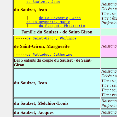
|-----
du Saulzet, Jean
Naissanc
Décès :
v
du Saulzet, Jean
Titre :
se
      |-----
de La Reynerie, Jean
Titre :
éc
|-----
de La Reynerie, Marie
Professio
      |-----
du Floquet, Philiberte
Famille
du Saulzet - de Saint-Giron
|-----
de Saint-Giron, Philippe
de Saint-Giron, Marguerite
Naissanc
|-----
de Palladuc, Catherine
Les 5 enfants du couple
du Saulzet - de Saint-
Giron
Naissanc
Décès :
a
Titre :
sei
du Saulzet, Jean
Titre :
sei
Titre :
sei
Titre :
éc
Naissanc
du Saulzet, Melchior-Louis
Professio
du Saulzet, Jacques
Naissanc