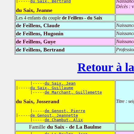
Naissanc
|-----
du Saix, Bertrand
Décès :
v
du Saix, Jeanne
Les 4 enfants du couple
de Feillens - du Saix
de Feillens, Claude
Naissanc
de Feillens, Hugonin
Naissanc
de Feillens, Guye
Naissanc
de Feillens, Bertrand
Professio
Retour à la
      |-----
du Saix, Jean
|-----
du Saix, Guillaume
      |-----
de Marchant, Guillemette
du Saix, Josserand
Titre :
se
      |-----
de Genost, Pierre
|-----
de Genost, Jeannette
      |-----
de Chambut, Alix
Famille
du Saix - de La Baulme