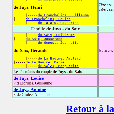
Titre :
sei
de Juys, Henri
Titre :
se
      |-----
de Franchelins, Guillaume
|-----
de Franchelins, Louise
      |-----
de Talaru, Catherine
Famille
de Juys - du Saix
      |-----
du Saix, Guillaume
|-----
du Saix, Josserand
      |-----
de Genost, Jeannette
du Saix, Béraude
Naissanc
      |-----
de La Baulme, Amblard
|-----
de La Baulme, Marie
      |-----
de Sales, Marguerite
Les 2 enfants du couple
de Juys - du Saix
de Juys, Louise
× d'Escrilles, Guillaume
de Juys, Antoine
× de Grolée, Antoinette
Retour à la