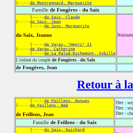
|-----
de Montregnard, Marguerite
Famille
de Fougères - du Saix
      |-----
du Saix, Claude
|-----
du Saix, Jean
      |-----
de Juys, Marguerite
du Saix, Jeanne
Naissan
      |-----
de Varax, "Henri" II
|-----
de Varax, Catherine
      |-----
de La Palud-Richemont, Sybille
L'enfant du couple
de Fougères - du Saix
de Fougères, Jean
Retour à la
      |-----
de Feillens, Hugues
Titre :
se
|-----
de Feillens, Amé
Titre :
se
Titre :
che
de Feillens, Jean
Famille
de Feillens - du Saix
      |-----
du Saix, Guichard