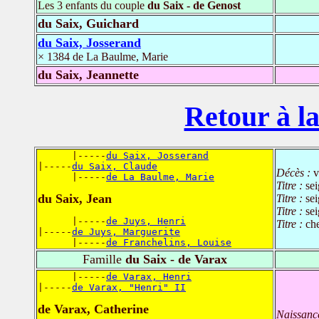
Les 3 enfants du couple
du Saix - de Genost
du Saix, Guichard
du Saix, Josserand
× 1384 de La Baulme, Marie
du Saix, Jeannette
Retour à la
      |-----
du Saix, Josserand
|-----
du Saix, Claude
Décès :
v
      |-----
de La Baulme, Marie
Titre :
se
du Saix, Jean
Titre :
se
Titre :
se
      |-----
de Juys, Henri
Titre :
che
|-----
de Juys, Marguerite
      |-----
de Franchelins, Louise
Famille
du Saix - de Varax
      |-----
de Varax, Henri
|-----
de Varax, "Henri" II
de Varax, Catherine
Naissanc