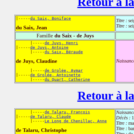
Retour à la
|-----
du Saix, Boniface
Titre :
se
Titre :
se
du Saix, Jean
Famille
du Saix - de Juys
      |-----
de Juys, Henri
|-----
de Juys, Antoine
      |-----
du Saix, Béraude
de Juys, Claudine
Naissanc
      |-----
de Grolée, Aymar
|-----
de Grolée, Antoinette
      |-----
du Quart, Catherine
Retour à la
      |-----
de Talaru, François
Naissanc
|-----
de Talaru, Claude
Décès :
1
      |-----
Le Long de Chenillac, Anne
Titre :
ma
Titre :
ba
de Talaru, Christophe
Titre :
de