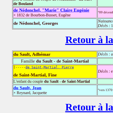
de Bouland
de Nédonchel, "Marie" Claire Eugénie
°09 décem
× 1832 de Bourbon-Busset, Eugène
Naissanc
de Nédonchel, Georges
Décès :
1
Retour à la
du Sault, Adhémar
Décès :
a
Famille
du Sault - de Saint-Martial
|-----
de Saint-Martial, Pierre
Décès :
e
de Saint-Martial, Fine
L'enfant du couple
du Sault - de Saint-Martial
du Sault, Jean
°vers 1370
× Reynard, Jacquette
Retour à la