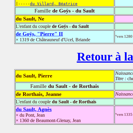
|-----
du Villard, Béatrice
Famille
de Goÿs - du Sault
du Sault, Ne
L'enfant du couple
de Goÿs - du Sault
de Goÿs, "Pierre" II
°vers 1280
× 1319 de Châteauneuf d'Ucel, Briande
Retour à la
Naissanc
du Sault, Pierre
Titre :
che
Famille
du Sault - de Rorthais
de Rorthais, Jeanne
Naissanc
L'enfant du couple
du Sault - de Rorthais
du Sault, Agnès
°vers 1335 
× du Pont, Jean
× 1360 de Beaumont-Glenay, Jean