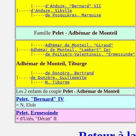
      |-----
d'Anduze, "Bernard" VII
|-----
d'Anduze, Sibylle
      |-----
de Posquières, Marquise
Famille
Pelet - Adhémar de Monteil
      |-----
Adhémar de Monteil, "Giraud"
|-----
Adhémar de Monteil, "Lambert" Ier
      |-----
de Poitiers-Valentinois, "Ermessinde"
Adhémar de Monteil, Tiburge
      |-----
de Donzère, Bertrand
|-----
de Donzère, Guillemette
      |-----
N, Tiburge
Les 2 enfants du couple
Pelet - Adhémar de Monteil
Pelet, "Bernard" IV
× N, Eloïs
Pelet, Ermessinde
× d'Uzès, "Décan" II
Retour à la