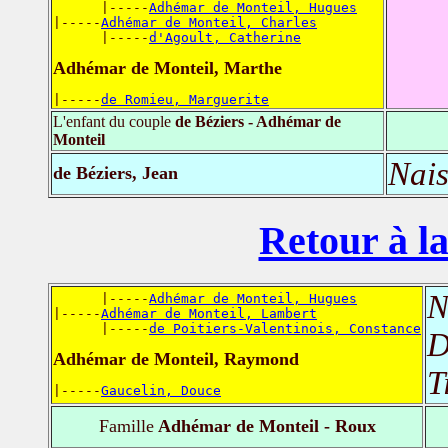
      |-----
Adhémar de Monteil, Hugues
|-----
Adhémar de Monteil, Charles
      |-----
d'Agoult, Catherine
Adhémar de Monteil, Marthe
|-----
de Romieu, Marguerite
L'enfant du couple
de Béziers - Adhémar de
Monteil
Nais
de Béziers, Jean
Retour à la
N
      |-----
Adhémar de Monteil, Hugues
|-----
Adhémar de Monteil, Lambert
      |-----
de Poitiers-Valentinois, Constance
D
Adhémar de Monteil, Raymond
T
|-----
Gaucelin, Douce
Famille
Adhémar de Monteil - Roux