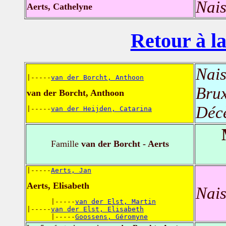
Nais
Aerts, Cathelyne
Retour à la
Nais
|-----
van der Borcht, Anthoon
Brux
van der Borcht, Anthoon
Déc
|-----
van der Heijden, Catarina
Famille
van der Borcht - Aerts
|-----
Aerts, Jan
Aerts, Elisabeth
Nais
      |-----
van der Elst, Martin
|-----
van der Elst, Elisabeth
      |-----
Goossens, Géromyne