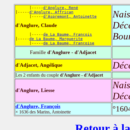
      |-----
d'Anglure, René
Nais
|-----
d'Anglure, Affrican
      |-----
d'Aspremont, Antoinette
Déc
d'Anglure, Claude
Bour
      |-----
de La Baume, François
|-----
de La Baume, Marguerite
      |-----
de La Baume, Françoise
Famille
d'Anglure - d'Adjacet
Déc
d'Adjacet, Angélique
Les 2 enfants du couple
d'Anglure - d'Adjacet
Nais
d'Anglure, Liesse
Déc
d'Anglure, François
°160
× 1636 des Marins, Antoinette
Retour à la