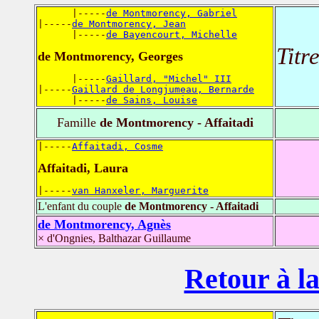
      |-----
de Montmorency, Gabriel
|-----
de Montmorency, Jean
      |-----
de Bayencourt, Michelle
Titr
de Montmorency, Georges
      |-----
Gaillard, "Michel" III
|-----
Gaillard de Longjumeau, Bernarde
      |-----
de Sains, Louise
Famille
de Montmorency - Affaitadi
|-----
Affaitadi, Cosme
Affaitadi, Laura
|-----
van Hanxeler, Marguerite
L'enfant du couple
de Montmorency - Affaitadi
de Montmorency, Agnès
× d'Ongnies, Balthazar Guillaume
Retour à la