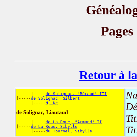
Généalog
Pages
Retour à la
Na
      |-----
de Solignac, "Béraud" III
|-----
de Solignac, Gilbert
      |-----
N, Ne
Dé
de Solignac, Liautaud
Ti
      |-----
de La Roue, "Armand" II
|-----
de La Roue, Sibylle
Ti
      |-----
du Tournel, Sibylle