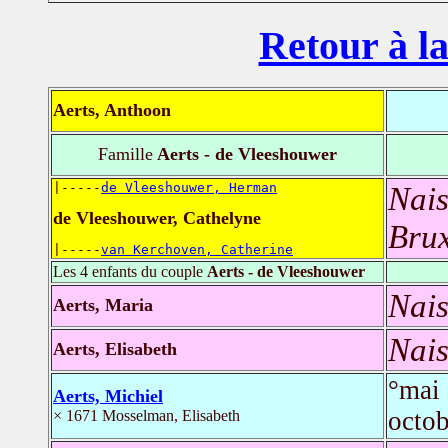
Retour à la
Aerts, Anthoon
Famille
Aerts - de Vleeshouwer
|-----
de Vleeshouwer, Herman
Nais
de Vleeshouwer, Cathelyne
Brux
|-----
van Kerchoven, Catherine
Les 4 enfants du couple
Aerts - de Vleeshouwer
Nais
Aerts, Maria
Nais
Aerts, Elisabeth
°mai
Aerts, Michiel
octo
× 1671 Mosselman, Elisabeth