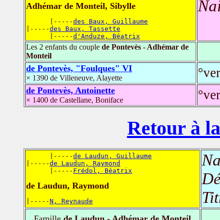
Nai
Adhémar de Monteil, Sibylle
      |-----
des Baux, Guillaume
|-----
des Baux, Tassette
      |-----
d'Anduze, Béatrix
Les 2 enfants du couple
de Pontevès - Adhémar de
Monteil
de Pontevès, "Foulques" VI
°ve
× 1390 de Villeneuve, Alayette
de Pontevès, Antoinette
°ve
× 1400 de Castellane, Boniface
Retour à la
Na
      |-----
de Laudun, Guillaume
|-----
de Laudun, Raymond
      |-----
Frédol, Béatrix
Dé
de Laudun, Raymond
Ti
|-----
N, Reynaude
Famille
de Laudun - Adhémar de Monteil