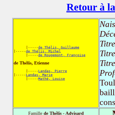
Retour à la
Nais
Déc
Titr
      |-----
de Thélis, Guillaume
Titr
|-----
de Thélis, Michel
      |-----
de Rougemont, Françoise
Titr
de Thélis, Etienne
Prof
      |-----
Landas, Pierre
|-----
Landas, Marie
      |-----
Mathé, Louise
Toul
bail
cons
Famille
de Thélis - Advisard