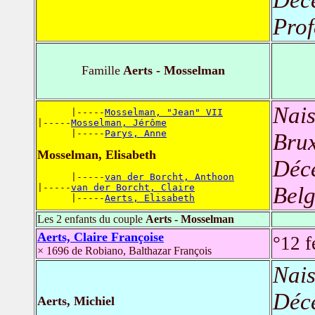
Prof
Famille
Aerts - Mosselman
Nais
      |-----
Mosselman, "Jean" VII
|-----
Mosselman, Jérôme
      |-----
Parys, Anne
Brux
Mosselman, Elisabeth
Déc
      |-----
van der Borcht, Anthoon
|-----
van der Borcht, Claire
Belg
      |-----
Aerts, Elisabeth
Les 2 enfants du couple
Aerts - Mosselman
Aerts, Claire Françoise
°12 f
× 1696 de Robiano, Balthazar François
Nais
Déc
Aerts, Michiel