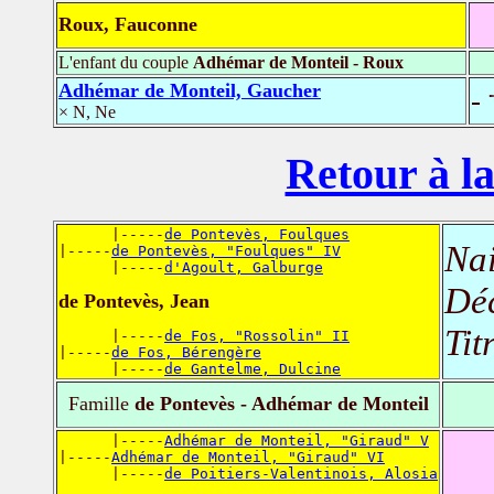
Roux, Fauconne
L'enfant du couple
Adhémar de Monteil - Roux
Adhémar de Monteil, Gaucher
-
× N, Ne
Retour à la
      |-----
de Pontevès, Foulques
Nai
|-----
de Pontevès, "Foulques" IV
      |-----
d'Agoult, Galburge
Dé
de Pontevès, Jean
Tit
      |-----
de Fos, "Rossolin" II
|-----
de Fos, Bérengère
      |-----
de Gantelme, Dulcine
Famille
de Pontevès - Adhémar de Monteil
      |-----
Adhémar de Monteil, "Giraud" V
|-----
Adhémar de Monteil, "Giraud" VI
      |-----
de Poitiers-Valentinois, Alosia