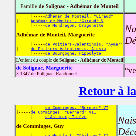
Famille
de Solignac - Adhémar de Monteil
      |-----
Adhémar de Monteil, "Giraud"
|-----
Adhémar de Monteil, "Giraud" V
      |-----
de Mondragon, Dragonette
Na
Adhémar de Monteil, Marguerite
Dé
      |-----
de Poitiers-Valentinois, "Aymar"
|-----
de Poitiers-Valentinois, Alosia
      |-----
de Bourgogne, Hippolyte
L'enfant du couple
de Solignac - Adhémar de Monteil
de Solignac, Marguerite
°ve
× 1347 de Polignac, Randonnet
Retour à la
      |-----
de Comminges, "Bernard" VI
|-----
de Comminges, "Bernard" VII
      |-----
d'Astarac, Talèze
Nais
de Comminges, Guy
Déc
      |-----
de Montfort, "Philippe" II