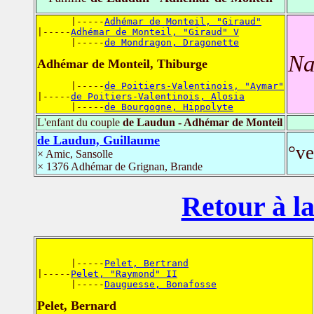
      |-----
Adhémar de Monteil, "Giraud"
|-----
Adhémar de Monteil, "Giraud" V
      |-----
de Mondragon, Dragonette
Na
Adhémar de Monteil, Thiburge
      |-----
de Poitiers-Valentinois, "Aymar"
|-----
de Poitiers-Valentinois, Alosia
      |-----
de Bourgogne, Hippolyte
L'enfant du couple
de Laudun - Adhémar de Monteil
de Laudun, Guillaume
°ve
× Amic, Sansolle
× 1376 Adhémar de Grignan, Brande
Retour à la
      |-----
Pelet, Bertrand
|-----
Pelet, "Raymond" II
      |-----
Dauguesse, Bonafosse
Pelet, Bernard