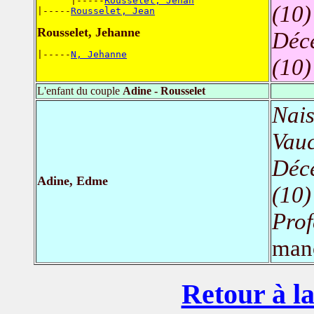
      |-----
Rousselet, Jehan
(10)
|-----
Rousselet, Jean
Rousselet, Jehanne
Déc
|-----
N, Jehanne
(10)
L'enfant du couple
Adine - Rousselet
Nais
Vauc
Déc
Adine, Edme
(10)
Prof
man
Retour à la