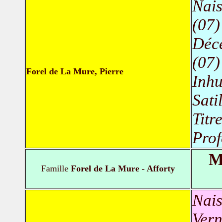
Nais
(07)
Déc
(07)
Forel de La Mure, Pierre
Inh
Sati
Titr
Prof
M
Famille
Forel de La Mure - Afforty
Nais
Vern