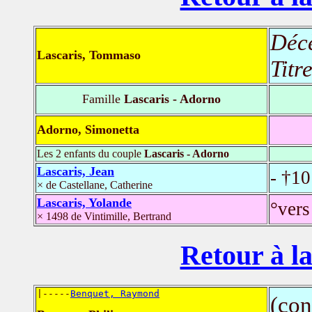
Déc
Lascaris, Tommaso
Titr
Famille
Lascaris - Adorno
Adorno, Simonetta
Les 2 enfants du couple
Lascaris - Adorno
Lascaris, Jean
- †10
× de Castellane, Catherine
Lascaris, Yolande
°vers
× 1498 de Vintimille, Bertrand
Retour à la
|-----
Benquet, Raymond
(con