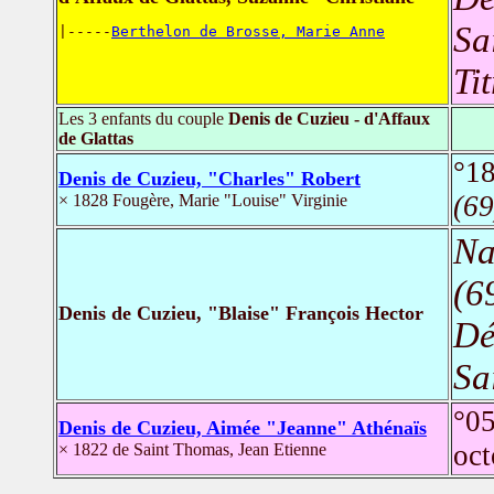
Sa
|-----
Berthelon de Brosse, Marie Anne
Ti
Les 3 enfants du couple
Denis de Cuzieu - d'Affaux
de Glattas
°18
Denis de Cuzieu, "Charles" Robert
(69
× 1828 Fougère, Marie "Louise" Virginie
Na
(6
Denis de Cuzieu, "Blaise" François Hector
Dé
Sa
°0
Denis de Cuzieu, Aimée "Jeanne" Athénaïs
oc
× 1822 de Saint Thomas, Jean Etienne