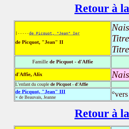
Retour à la
Nais
|-----
de Picquot, "Jean" Ier
Titr
de Picquot, "Jean" II
Titr
Famille
de Picquot - d'Affie
Nais
d'Affie, Alix
L'enfant du couple
de Picquot - d'Affie
de Picquot, "Jean" III
°vers
× de Beauvais, Jeanne
Retour à la