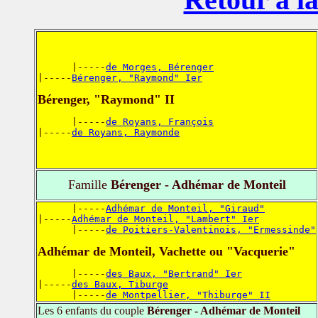
      |-----
de Morges, Bérenger
|-----
Bérenger, "Raymond" Ier
Bérenger, "Raymond" II
      |-----
de Royans, François
|-----
de Royans, Raymonde
Famille
Bérenger - Adhémar de Monteil
      |-----
Adhémar de Monteil, "Giraud"
|-----
Adhémar de Monteil, "Lambert" Ier
      |-----
de Poitiers-Valentinois, "Ermessinde"
Adhémar de Monteil, Vachette ou "Vacquerie"
      |-----
des Baux, "Bertrand" Ier
|-----
des Baux, Tiburge
      |-----
de Montpellier, "Thiburge" II
Les 6 enfants du couple
Bérenger - Adhémar de Monteil