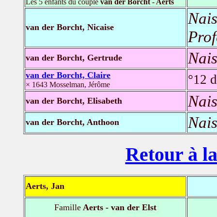
Les 5 enfants du couple
van der Borcht - Aerts
Nais
van der Borcht, Nicaise
Prof
Nais
van der Borcht, Gertrude
van der Borcht, Claire
°12 d
× 1643 Mosselman, Jérôme
Nais
van der Borcht, Elisabeth
Nais
van der Borcht, Anthoon
Retour à la
Aerts, Jan
Famille
Aerts - van der Elst