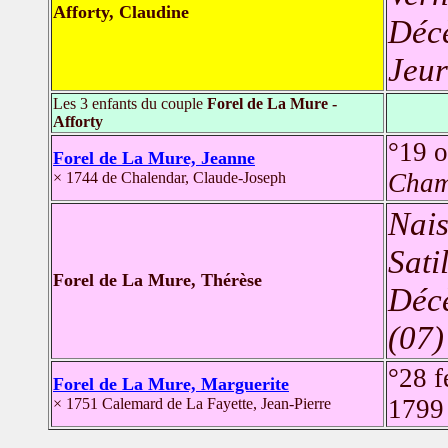
Afforty, Claudine
Déc
Jeur
Les 3 enfants du couple
Forel de La Mure -
Afforty
°19 
Forel de La Mure, Jeanne
Cham
× 1744 de Chalendar, Claude-Joseph
Nais
Sati
Forel de La Mure, Thérèse
Déc
(07)
°28 f
Forel de La Mure, Marguerite
179
× 1751 Calemard de La Fayette, Jean-Pierre