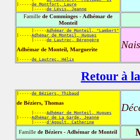
|-----
de Montfort, Laure
      |-----
de Lévis, Jeanne
Famille
de Comminges - Adhémar de
Monteil
      |-----
Adhémar de Monteil, "Lambert"
|-----
Adhémar de Monteil, Hugues
      |-----
de Lautrec, Bérengère
Nais
Adhémar de Monteil, Marguerite
|-----
de Lautrec, Hélix
Retour à la
|-----
de Béziers, Thibaud
de Béziers, Thomas
Déc
      |-----
Adhémar de Monteil, Hugues
|-----
Adhémar de La Garde, Jeanne
      |-----
d'Agoult, Catherine
Famille
de Béziers - Adhémar de Monteil