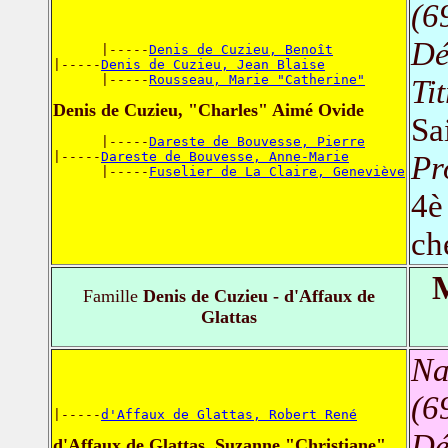
(6
Dé
      |-----
Denis de Cuzieu, Benoît
|-----
Denis de Cuzieu, Jean Blaise
      |-----
Rousseau, Marie "Catherine"
Ti
Denis de Cuzieu, "Charles" Aimé Ovide
Sa
      |-----
Dareste de Bouvesse, Pierre
|-----
Dareste de Bouvesse, Anne-Marie
Pr
      |-----
Fuselier de La Claire, Geneviève
4è
ch
M
Famille
Denis de Cuzieu - d'Affaux de
Glattas
Na
(6
|-----
d'Affaux de Glattas, Robert René
Dé
d'Affaux de Glattas, Suzanne "Christiane"