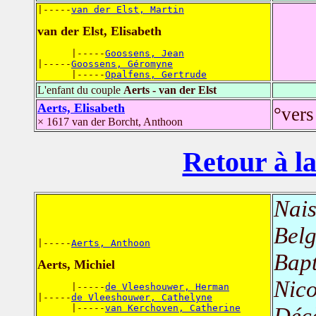
|-----
van der Elst, Martin
van der Elst, Elisabeth
      |-----
Goossens, Jean
|-----
Goossens, Géromyne
      |-----
Opalfens, Gertrude
L'enfant du couple
Aerts - van der Elst
Aerts, Elisabeth
°vers
× 1617 van der Borcht, Anthoon
Retour à la
Nais
Belg
|-----
Aerts, Anthoon
Bap
Aerts, Michiel
Nico
      |-----
de Vleeshouwer, Herman
|-----
de Vleeshouwer, Cathelyne
      |-----
van Kerchoven, Catherine
Déc