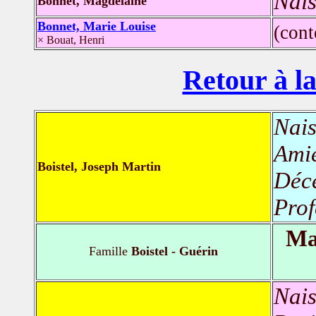
Nais
Bonnet, Magdelaine
Bonnet, Marie Louise
(con
× Bouat, Henri
Retour à la
Nais
Amie
Boistel, Joseph Martin
Déc
Prof
Ma
Famille
Boistel - Guérin
Nais