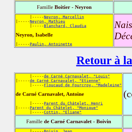
Famille
Boitier - Neyron
      |-----
Neyron, Marcellin
|-----
Neyron, Mathieu
Nais
      |-----
Blanchard, Claudia
Déc
Neyron, Isabelle
|-----
Paulin, Antoinette
Retour à la
      |-----
de Carné Carnavalet, "Louis"
|-----
de Carné Carnavalet, "Etienne"
      |-----
Floucaud de Fourcroy, "Madeleine"
(
de Carné Carnavalet, Antoine
      |-----
Parent du Châtelet, Henri
|-----
Parent du Châtelet, "Monique"
      |-----
Cottin, "Eliane"
Famille
de Carné Carnavalet - Boivin
      |-----
Boivin, Jean