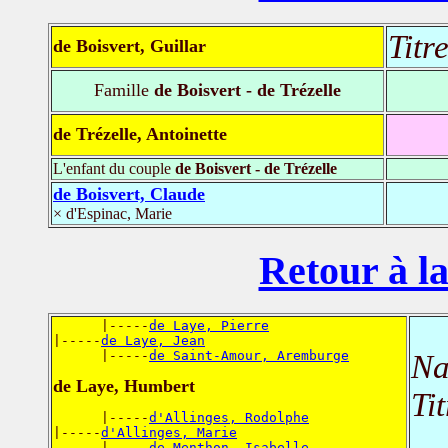
Titr
de Boisvert, Guillar
Famille
de Boisvert - de Trézelle
de Trézelle, Antoinette
L'enfant du couple
de Boisvert - de Trézelle
de Boisvert, Claude
× d'Espinac, Marie
Retour à la
      |-----
de Laye, Pierre
|-----
de Laye, Jean
      |-----
de Saint-Amour, Aremburge
Na
de Laye, Humbert
Ti
      |-----
d'Allinges, Rodolphe
|-----
d'Allinges, Marie
      |-----
de Menthon, Isabelle