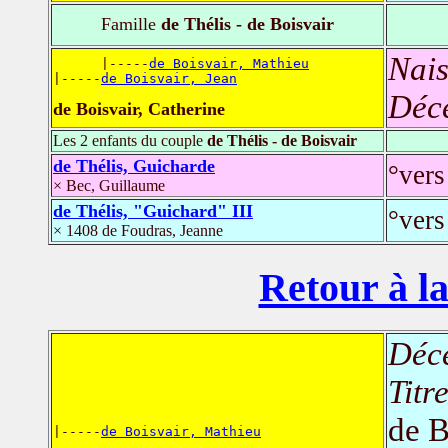
Famille
de Thélis - de Boisvair
Nais
      |-----
de Boisvair, Mathieu
|-----
de Boisvair, Jean
Déc
de Boisvair, Catherine
Les 2 enfants du couple
de Thélis - de Boisvair
de Thélis, Guicharde
°vers
× Bec, Guillaume
de Thélis, "Guichard" III
°ver
× 1408 de Foudras, Jeanne
Retour à la
Déc
Titr
de B
|-----
de Boisvair, Mathieu