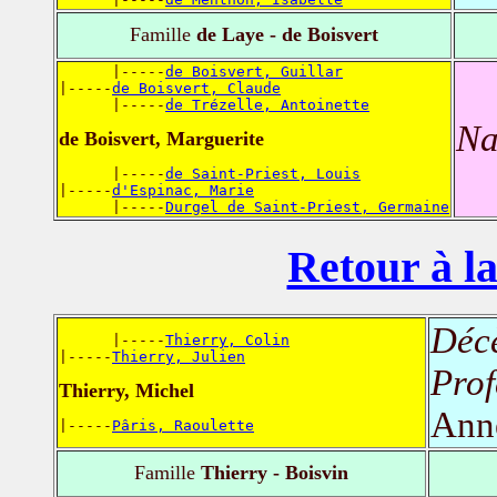
Famille
de Laye - de Boisvert
      |-----
de Boisvert, Guillar
|-----
de Boisvert, Claude
      |-----
de Trézelle, Antoinette
Na
de Boisvert, Marguerite
      |-----
de Saint-Priest, Louis
|-----
d'Espinac, Marie
      |-----
Durgel de Saint-Priest, Germaine
Retour à la
Déc
      |-----
Thierry, Colin
|-----
Thierry, Julien
Prof
Thierry, Michel
Ann
|-----
Pâris, Raoulette
Famille
Thierry - Boisvin