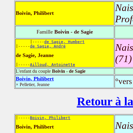
Nais
Boivin, Philibert
Prof
Famille
Boivin - de Sagie
      |-----
de Sagie, Humbert
Nais
|-----
de Sagie, André
de Sagie, Jeanne
(71)
|-----
Ailloud, Antoinette
L'enfant du couple
Boivin - de Sagie
Boivin, Philibert
°vers
× Pelletier, Jeanne
Retour à la
|-----
Boivin, Philibert
Nais
Boivin, Philibert