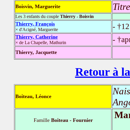
Titr
Boisvin, Marguerite
Les 3 enfants du couple
Thierry - Boisvin
Thierry, François
- †12
× d'Acigné, Marguerite
Thierry, Catherine
- †ap
× de La Chapelle, Mathurin
Thierry, Jacquette
Retour à la
Nais
Boiteau, Léonce
Ang
Mar
Famille
Boiteau - Fournier