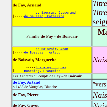
Titr
de Fay, Arnaud
Titr
      |-----
de Saussac, Josserand
|-----
de Saussac, Catherine
seig
Ma
Famille
de Fay - de Boisvair
      |-----
de Boisvair, Jean
|-----
de Boisvair, Artaud
Nais
de Boisvair, Marguerite
      |-----
Rostaing, Hugues
|-----
Rostaing, Françoise
Les 3 enfants du couple
de Fay - de Boisvair
de Fay, Artaud
°vers
× 1433 de Vaugelas, Blanche
Nais
de Fay, Pierre
Nais
de Fay, Guyot