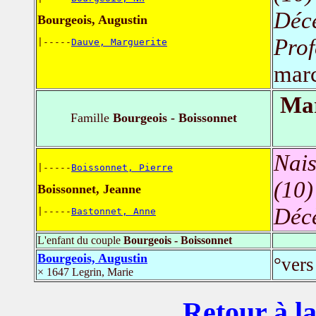
Déc
Bourgeois, Augustin
Prof
|-----
Dauve, Marguerite
mar
Mar
Famille
Bourgeois - Boissonnet
Nais
|-----
Boissonnet, Pierre
(10)
Boissonnet, Jeanne
Déc
|-----
Bastonnet, Anne
L'enfant du couple
Bourgeois - Boissonnet
Bourgeois, Augustin
°ver
× 1647 Legrin, Marie
Retour à la