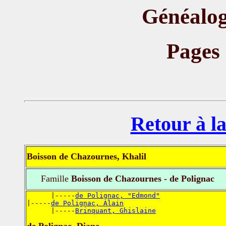
Généalog
Pages
Retour à la
Boisson de Chazournes, Khalil
Famille
Boisson de Chazournes - de Polignac
      |-----
de Polignac, "Edmond"
|-----
de Polignac, Alain
      |-----
Brinquant, Ghislaine