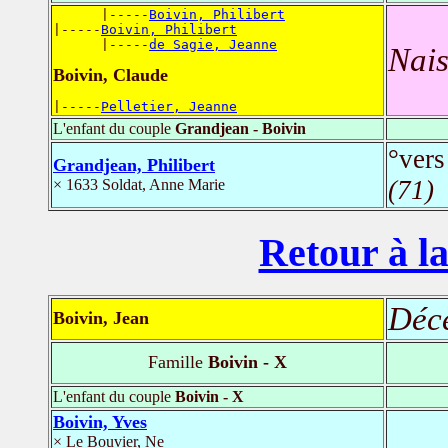
      |-----
Boivin, Philibert
|-----
Boivin, Philibert
      |-----
de Sagie, Jeanne
Nais
Boivin, Claude
|-----
Pelletier, Jeanne
L'enfant du couple
Grandjean - Boivin
°vers
Grandjean, Philibert
(71)
× 1633 Soldat, Anne Marie
Retour à la
Déc
Boivin, Jean
Famille
Boivin - X
L'enfant du couple
Boivin - X
Boivin, Yves
× Le Bouvier, Ne