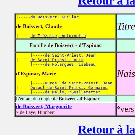
Retour à la
|-----
de Boisvert, Guillar
Titr
de Boisvert, Claude
|-----
de Trézelle, Antoinette
Famille
de Boisvert - d'Espinac
      |-----
de Saint-Priest, Jean
|-----
de Saint-Priest, Louis
      |-----
de Polargues, Isabeau
Nais
d'Espinac, Marie
      |-----
Durgel de Saint-Priest, Jean
|-----
Durgel de Saint-Priest, Germaine
      |-----
de Mello, "Guillemette"
L'enfant du couple
de Boisvert - d'Espinac
de Boisvert, Marguerite
°vers
× de Laye, Humbert
Retour à la