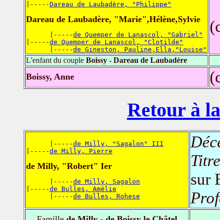
|-----
Dareau de Laubadère, "Philippe"
Dareau de Laubadère, "Marie",Hélène,Sylvie
(
      |-----
de Quemper de Lanascol, "Gabriel"
|-----
de Quemper de Lanascol, "Clotilde"
      |-----
de Gineston, Pauline,Ella,"Louise"
L'enfant du couple
Boissy - Dareau de Laubadère
(
Boissy, Anne
Retour à la
Déc
      |-----
de Milly, "Sagalon" III
|-----
de Milly, Pierre
Titr
de Milly, "Robert" Ier
sur 
      |-----
de Milly, Sagalon
|-----
de Bulles, Amélie
Prof
      |-----
de Bulles, Rohese
Famille
de Milly - de Boissy le Châtel