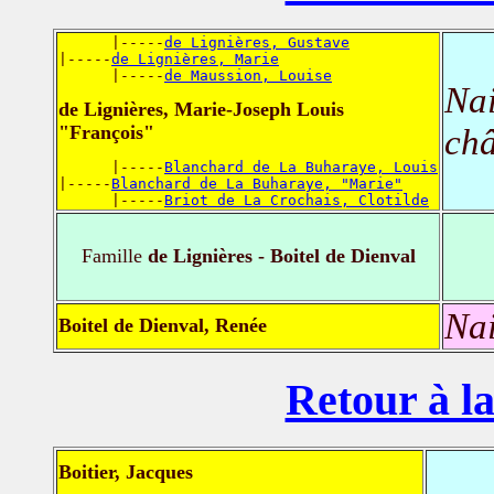
      |-----
de Lignières, Gustave
|-----
de Lignières, Marie
      |-----
de Maussion, Louise
Nai
de Lignières, Marie-Joseph Louis
"François"
châ
      |-----
Blanchard de La Buharaye, Louis
|-----
Blanchard de La Buharaye, "Marie"
      |-----
Briot de La Crochais, Clotilde
Famille
de Lignières - Boitel de Dienval
Nai
Boitel de Dienval, Renée
Retour à la
Boitier, Jacques