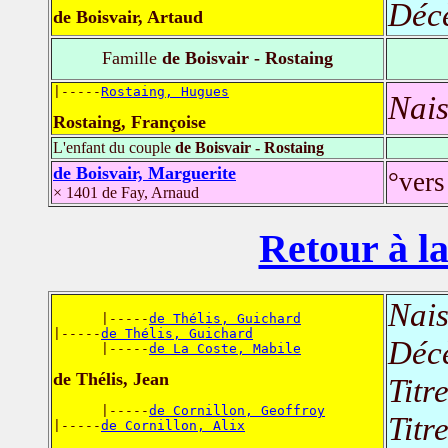
Déc
de Boisvair, Artaud
Famille
de Boisvair - Rostaing
|-----
Rostaing, Hugues
Nais
Rostaing, Françoise
L'enfant du couple
de Boisvair - Rostaing
de Boisvair, Marguerite
°vers
× 1401 de Fay, Arnaud
Retour à la
Nais
      |-----
de Thélis, Guichard
|-----
de Thélis, Guichard
Déc
      |-----
de La Coste, Mabile
de Thélis, Jean
Titr
      |-----
de Cornillon, Geoffroy
Titr
|-----
de Cornillon, Alix