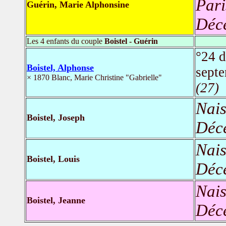
Pari
Guérin, Marie Alphonsine
Déc
Les 4 enfants du couple
Boistel - Guérin
°24 
Boistel, Alphonse
sept
× 1870 Blanc, Marie Christine "Gabrielle"
(27)
Nais
Boistel, Joseph
Déc
Nais
Boistel, Louis
Déc
Nais
Boistel, Jeanne
Déc