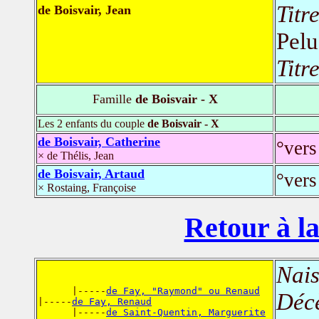
Titr
de Boisvair, Jean
Pelu
Titr
Famille
de Boisvair - X
Les 2 enfants du couple
de Boisvair - X
de Boisvair, Catherine
°vers
× de Thélis, Jean
de Boisvair, Artaud
°vers
× Rostaing, Françoise
Retour à la
Nais
      |-----
de Fay, "Raymond" ou Renaud
Déc
|-----
de Fay, Renaud
      |-----
de Saint-Quentin, Marguerite