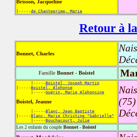
Brisson, Jacqueline
|-----
de Chanteprime, Marie
Retour à la
Nais
Bonnet, Charles
Déc
Mar
Famille
Bonnet - Boistel
      |-----
Boistel, Joseph Martin
Nais
|-----
Boistel, Alphonse
      |-----
Guérin, Marie Alphonsine
(75)
Boistel, Jeanne
Déc
      |-----
Blanc, Jean Baptiste
|-----
Blanc, Marie Christine "Gabrielle"
      |-----
Bouchacourt, Julie
Les 2 enfants du couple
Bonnet - Boistel