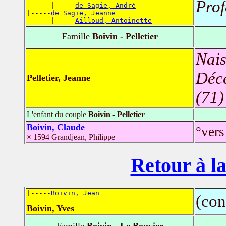
Prof
      |-----
de Sagie, André
|-----
de Sagie, Jeanne
      |-----
Ailloud, Antoinette
Famille
Boivin - Pelletier
Nais
Déc
Pelletier, Jeanne
(71)
L'enfant du couple
Boivin - Pelletier
Boivin, Claude
°vers
× 1594 Grandjean, Philippe
Retour à la
|-----
Boivin, Jean
(con
Boivin, Yves
Famille
Boivin - Le Bouvier