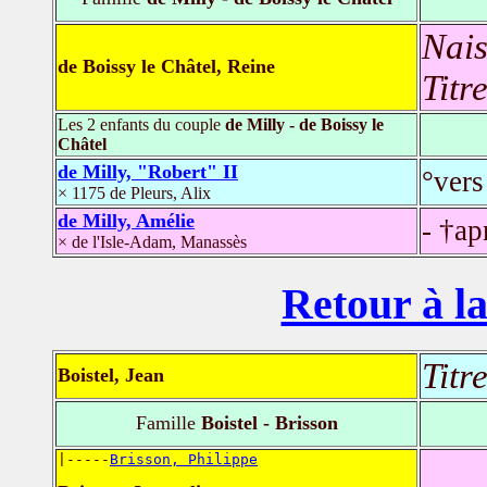
Nais
de Boissy le Châtel, Reine
Titr
Les 2 enfants du couple
de Milly - de Boissy le
Châtel
de Milly, "Robert" II
°vers
× 1175 de Pleurs, Alix
de Milly, Amélie
- †ap
× de l'Isle-Adam, Manassès
Retour à la
Titr
Boistel, Jean
Famille
Boistel - Brisson
|-----
Brisson, Philippe