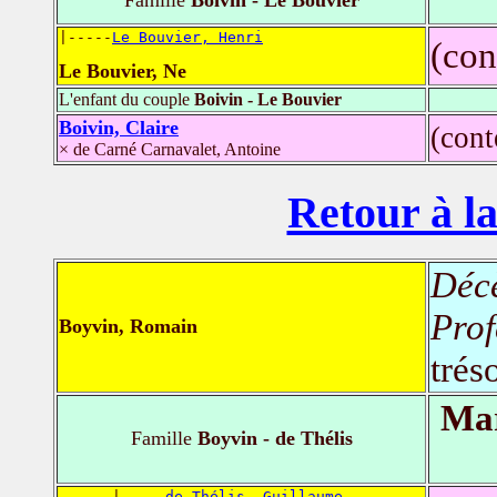
|-----
Le Bouvier, Henri
(con
Le Bouvier, Ne
L'enfant du couple
Boivin - Le Bouvier
Boivin, Claire
(con
× de Carné Carnavalet, Antoine
Retour à la
Déc
Prof
Boyvin, Romain
trés
Mar
Famille
Boyvin - de Thélis
      |-----
de Thélis, Guillaume