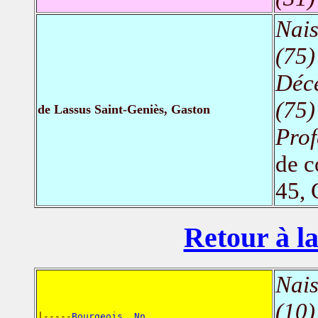
Nais
(75)
Déc
(75)
de Lassus Saint-Geniès, Gaston
Prof
de c
45,
Retour à la
Nais
(10)
|-----
Bourgeois, Nn