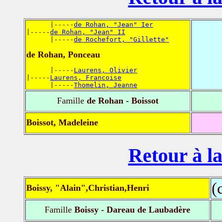
      |-----
de Rohan, "Jean" Ier
|-----
de Rohan, "Jean" II
      |-----
de Rochefort, "Gillette"
de Rohan, Ponceau
      |-----
Laurens, Olivier
|-----
Laurens, Francoise
      |-----
Thomelin, Jeanne
Famille
de Rohan - Boissot
Boissot, Madeleine
Retour à la
(
Boissy, "Alain",Christian,Henri
Famille
Boissy - Dareau de Laubadère