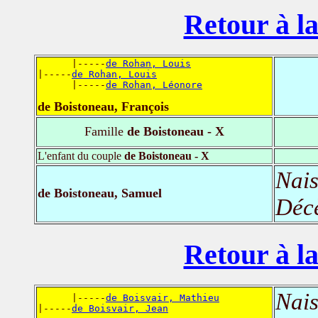
Retour à la
      |-----
de Rohan, Louis
|-----
de Rohan, Louis
      |-----
de Rohan, Léonore
de Boistoneau, François
Famille
de Boistoneau - X
L'enfant du couple
de Boistoneau - X
Nais
de Boistoneau, Samuel
Déc
Retour à la
Nais
      |-----
de Boisvair, Mathieu
|-----
de Boisvair, Jean