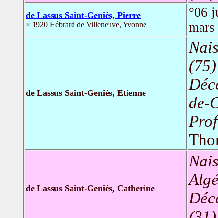
°06 
de Lassus Saint-Geniès, Pierre
mars
× 1920 Hébrard de Villeneuve, Yvonne
Nais
(75)
Déc
de Lassus Saint-Geniès, Etienne
de-
Prof
Tho
Nais
Algé
de Lassus Saint-Geniès, Catherine
Déc
(31)