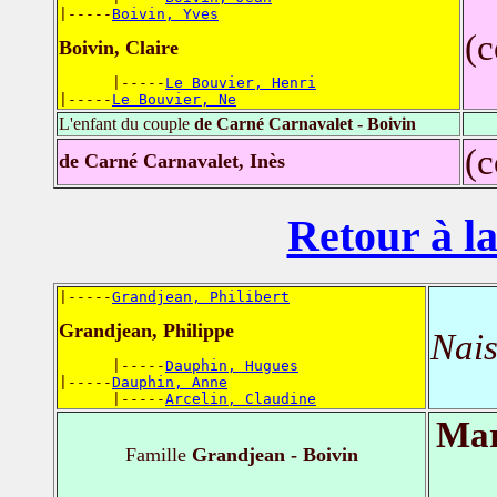
|-----
Boivin, Yves
(
Boivin, Claire
      |-----
Le Bouvier, Henri
|-----
Le Bouvier, Ne
L'enfant du couple
de Carné Carnavalet - Boivin
(
de Carné Carnavalet, Inès
Retour à la
|-----
Grandjean, Philibert
Grandjean, Philippe
Nais
      |-----
Dauphin, Hugues
|-----
Dauphin, Anne
      |-----
Arcelin, Claudine
Mar
Famille
Grandjean - Boivin