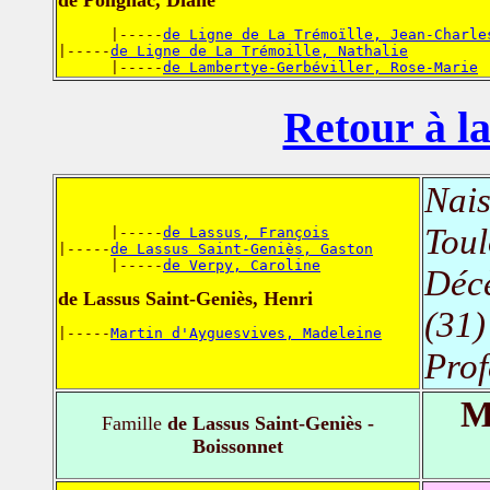
de Polignac, Diane
      |-----
de Ligne de La Trémoïlle, Jean-Charle
|-----
de Ligne de La Trémoille, Nathalie
      |-----
de Lambertye-Gerbéviller, Rose-Marie
Retour à la
Nais
Toul
      |-----
de Lassus, François
|-----
de Lassus Saint-Geniès, Gaston
      |-----
de Verpy, Caroline
Déc
de Lassus Saint-Geniès, Henri
(31)
|-----
Martin d'Ayguesvives, Madeleine
Prof
M
Famille
de Lassus Saint-Geniès -
Boissonnet