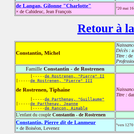
de Langan, Gilonne "Charlotte"
°20 mai 1
× de Cahideuc, Jean François
Retour à la
Naissanc
Décès :
a
Constantin, Michel
Titre :
de
Professio
Famille
Constantin - de Rostrenen
      |-----
de Rostrenen, "Pierre" II
|-----
de Rostrenen, "Pierre" III
de Rostrenen, Tiphaine
Naissanc
Titre :
da
      |-----
de Parthenay, "Guillaume"
|-----
de Parthenay, Jeanne
      |-----
de Rancon, Aimable
L'enfant du couple
Constantin - de Rostrenen
Constantin, Pierre
dit
de Lanmeur
°vers 1270
× de Boiséon, Levenez