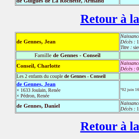
de Guigues de La Rochette, Armand
Retour à la
Naissanc
de Gennes, Jean
Décès :
1
Titre :
sie
Famille
de Gennes - Conseil
Naissanc
Conseil, Charlotte
Décès :
0
Les 2 enfants du couple
de Gennes - Conseil
de Gennes, Jean
°02 juin 1
× 1633 Joulain, Renée
× Pédron, Renée
Naissanc
de Gennes, Daniel
Décès :
1
Retour à la