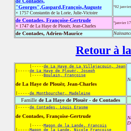
de Contades,
"Georges",Gaspard,François,Auguste
°02 janvie
× 1757 Constantin de la Lorie, Julie-Victoire
de Contades, Françoise-Gertrude
°janvier 1
× 1747 de La Haye de Plouër, Jean-Charles
de Contades, Adrien-Maurice
Naissanc
Retour à la
      |-----
de La Haye de La Villejacquin, Jean
|-----
de La Haye de Plouër, Joseph
      |-----
Boulain, Françoise
N
de La Haye de Plouër, Jean-Charles
|-----
de Montbourcher, Madeleine
Famille
de La Haye de Plouër - de Contades
|-----
de Contades, Louis Erasme
de Contades, Françoise-Gertrude
N
D
      |-----
Magon de la Lande, François
|-----
Magon de la Lande, Nicole Francoise