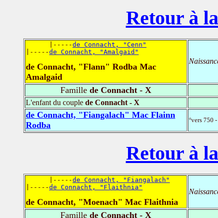
Retour à la
      |-----
de Connacht, "Cenn"
|-----
de Connacht, "Amalgaid"
Naissanc
de Connacht, "Flann" Rodba Mac
Amalgaid
Famille
de Connacht - X
L'enfant du couple
de Connacht - X
de Connacht, "Fiangalach" Mac Flainn
°vers 750 -
Rodba
Retour à la
      |-----
de Connacht, "Fiangalach"
|-----
de Connacht, "Flaithnia"
Naissanc
de Connacht, "Moenach" Mac Flaithnia
Famille
de Connacht - X