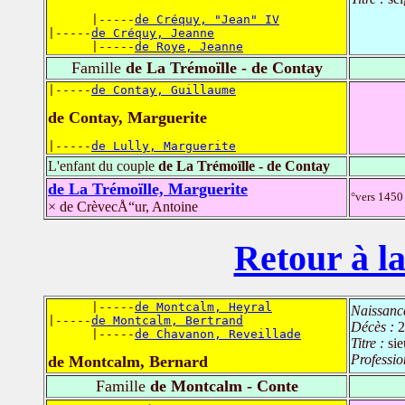
      |-----
de Créquy, "Jean" IV
|-----
de Créquy, Jeanne
      |-----
de Roye, Jeanne
Famille
de La Trémoïlle - de Contay
|-----
de Contay, Guillaume
de Contay, Marguerite
|-----
de Lully, Marguerite
L'enfant du couple
de La Trémoïlle - de Contay
de La Trémoïlle, Marguerite
°vers 1450 
× de CrèvecÅ“ur, Antoine
Retour à la
      |-----
de Montcalm, Heyral
Naissanc
|-----
de Montcalm, Bertrand
Décès :
2
      |-----
de Chavanon, Reveillade
Titre :
si
Professio
de Montcalm, Bernard
Famille
de Montcalm - Conte