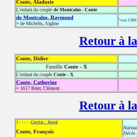
Conte, Aladaxie
L'enfant du couple
de Montcalm - Conte
de Montcalm, Raymond
°vers 1380
× de Michelis, Aigline
Retour à la
Conte, Didier
Famille
Conte - X
L'enfant du couple
Conte - X
Conte, Catherine
× 1617 Briet, Clément
Retour à la
|-----
Conte, René
Naissa
Conte, François
Décès 