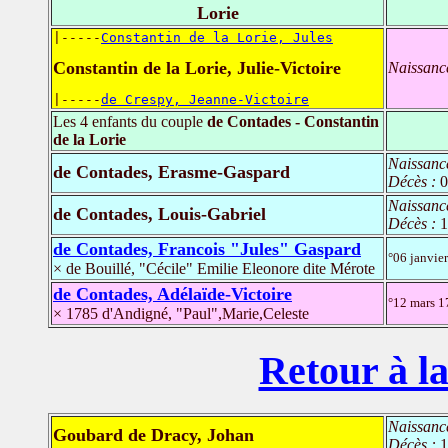
Lorie
|-----
Constantin de la Lorie, Jules
Constantin de la Lorie, Julie-Victoire
Naissanc
|-----
de Crespy, Jeanne-Victoire
Les 4 enfants du couple
de Contades - Constantin
de la Lorie
Naissanc
de Contades, Erasme-Gaspard
Décès :
0
Naissanc
de Contades, Louis-Gabriel
Décès :
1
de Contades, Francois "Jules" Gaspard
°06 janvie
× de Bouillé, "Cécile" Emilie Eleonore dite Mérote
de Contades, Adélaïde-Victoire
°12 mars 1
× 1785 d'Andigné, "Paul",Marie,Celeste
Retour à la
Naissanc
Goubard de Dracy, Johan
Décès :
1