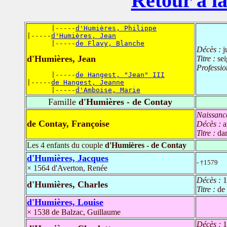
Retour à la
      |-----
d'Humières, Philippe
|-----
d'Humières, Jean
      |-----
de Flavy, Blanche
Décès :
j
d'Humières, Jean
Titre :
se
Professio
      |-----
de Hangest, "Jean" III
|-----
de Hangest, Jeanne
      |-----
d'Amboise, Marie
Famille
d'Humières - de Contay
Naissanc
de Contay, Françoise
Décès :
a
Titre :
da
Les 4 enfants du couple
d'Humières - de Contay
d'Humières, Jacques
- †1579
× 1564 d'Averton, Renée
Décès :
1
d'Humières, Charles
Titre :
de
d'Humières, Louise
× 1538 de Balzac, Guillaume
Décès :
1