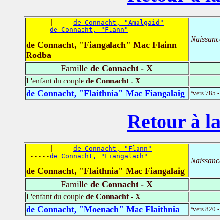
      |-----
de Connacht, "Amalgaid"
|-----
de Connacht, "Flann"
Naissanc
de Connacht, "Fiangalach" Mac Flainn
Rodba
Famille
de Connacht - X
L'enfant du couple
de Connacht - X
de Connacht, "Flaithnia" Mac Fiangalaig
°vers 785 -
Retour à la
      |-----
de Connacht, "Flann"
|-----
de Connacht, "Fiangalach"
Naissanc
de Connacht, "Flaithnia" Mac Fiangalaig
Famille
de Connacht - X
L'enfant du couple
de Connacht - X
de Connacht, "Moenach" Mac Flaithnia
°vers 820 -